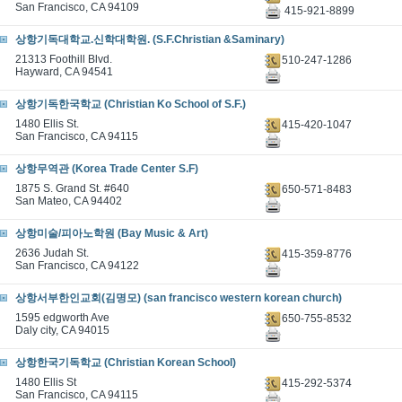
San Francisco, CA 94109
415-921-8899
상항기독대학교.신학대학원. (S.F.Christian &Saminary)
21313 Foothill Blvd.
510-247-1286
Hayward, CA 94541
상항기독한국학교 (Christian Ko School of S.F.)
1480 Ellis St.
415-420-1047
San Francisco, CA 94115
상항무역관 (Korea Trade Center S.F)
1875 S. Grand St. #640
650-571-8483
San Mateo, CA 94402
상항미술/피아노학원 (Bay Music & Art)
2636 Judah St.
415-359-8776
San Francisco, CA 94122
상항서부한인교회(김명모) (san francisco western korean church)
1595 edgworth Ave
650-755-8532
Daly city, CA 94015
상항한국기독학교 (Christian Korean School)
1480 Ellis St
415-292-5374
San Francisco, CA 94115