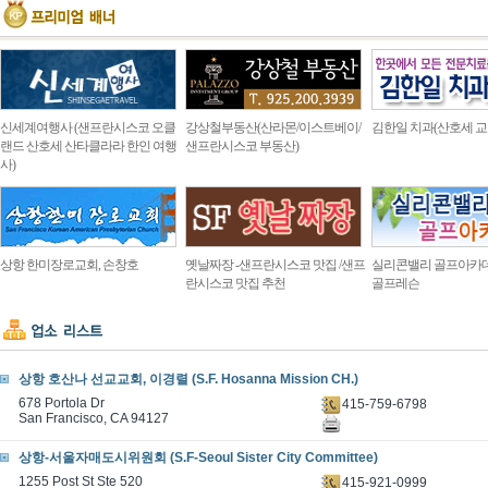
신세계여행사 (샌프란시스코 오클
강상철부동산(산라몬/이스트베이/
김한일 치과(산호세 교
랜드 산호세 산타클라라 한인 여행
샌프란시스코 부동산)
사)
상항 한미장로교회, 손창호
옛날짜장 -샌프란시스코 맛집 /샌프
실리콘밸리 골프아카
란시스코 맛집 추천
골프레슨
상항 호산나 선교교회, 이경렬 (S.F. Hosanna Mission CH.)
678 Portola Dr
415-759-6798
San Francisco, CA 94127
상항-서울자매도시위원회 (S.F-Seoul Sister City Committee)
1255 Post St Ste 520
415-921-0999