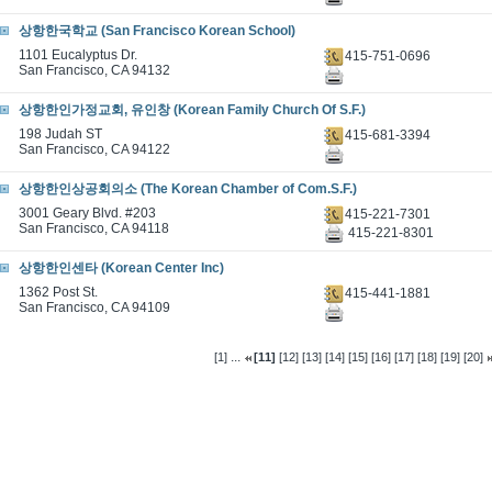
상항한국학교 (San Francisco Korean School)
1101 Eucalyptus Dr.
415-751-0696
San Francisco, CA 94132
상항한인가정교회, 유인창 (Korean Family Church Of S.F.)
198 Judah ST
415-681-3394
San Francisco, CA 94122
상항한인상공회의소 (The Korean Chamber of Com.S.F.)
3001 Geary Blvd. #203
415-221-7301
San Francisco, CA 94118
415-221-8301
상항한인센타 (Korean Center Inc)
1362 Post St.
415-441-1881
San Francisco, CA 94109
...
[1]
[11]
[12]
[13]
[14]
[15]
[16]
[17]
[18]
[19]
[20]