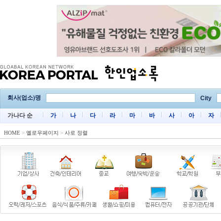
회사(업소)명
City
가나다 순
가
나
다
라
마
바
사
아
자
HOME
>
옐로우페이지
>
사로 정렬