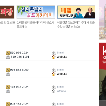
코 맛집 /샌프
실리콘밸리 골프아카데미-산호세
베델결혼정보센타(미주에서 믿을
골프레슨
수있는 결혼 상담소)
510-986-1234
E-mail
510-986-1191
Website
916-853-8000
E-mail
Website
415-982-2424
E-mail
Website
925-463-2424
E-mail