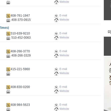
Website
408-761-1947
E-mail
408-370-0915
Website
imes)
510-639-9210
E-mail
510-452-0063
Website
408-266-3770
E-mail
408-266-3329
Website
415-221-5960
E-mail
Website
408-830-0200
E-mail
Website
408-984-5623
E-mail
Website