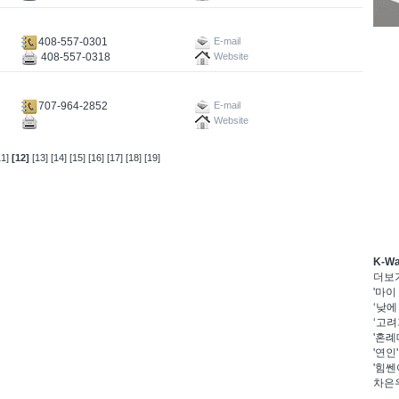
408-557-0301
E-mail
408-557-0318
Website
707-964-2852
E-mail
Website
11]
[12]
[13]
[14]
[15]
[16]
[17]
[18]
[19]
K-W
더보
'마이
‘낮에
‘고려
'혼례
'연인
'힘쎈
차은우