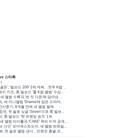
ve 스타톡
기
골든', '빌보드 200' 2위 데뷔…첫주 K팝 ...
이 키즈, 美 빌보드 '톱 K팝 앨범' 수상...
 새 앨범 수록곡 '번 잇 다운'에 담아낸 ...
, 새 미니앨범 'Drama'에 담은 드라마...
사춘기, 8개월 만에 새 앨범 발매
정국, 첫 솔로 싱글 'Seven'으로 美 빌보...
, 美 빌보드 '핫 트렌딩 송즈' 1위
Y, 새 앨범 타이틀곡 'CAKE' 뮤비 티저 공개...
브 신인' 보이넥스트도어, 새 앨범 트레일...
 뷔, 첫 솔로 앨범 낸다…민희진 총괄 프...