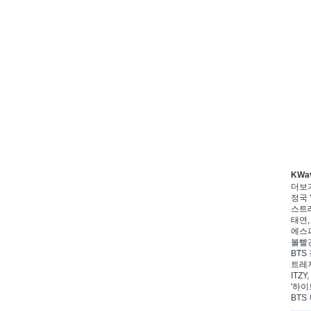
KWa
더보
정국 '
스트레
태연,
에스파
볼빨간
BTS 
트레저
ITZ
'하이
BTS