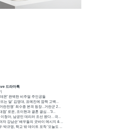
ave 드라마톡
기
 데몬' 완벽한 비주얼 주인공들
 뜨는 달’ 김영대, 표예진에 깜짝 고백...
거란전쟁’ 최수종 본격 등장...거란군 2...
대첩' 로운, 조이현과 결혼 결심…'3...
' 이청아, 남궁민 데리러 조선 왔다…극...
여자 강남순' 배우들의 굿바이 메시지 & ...
·박규영, 학교 밖 데이트 포착 '오늘도 ...