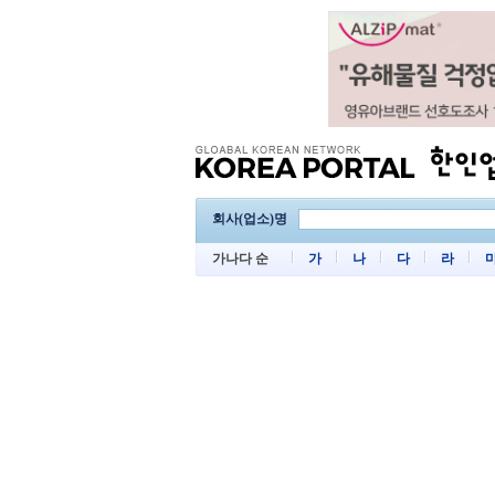
회사(업소)명
가나다 순
가
나
다
라