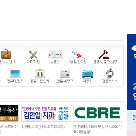
/이스트베이/
김한일 치과(산호세 교정치과)
연(전)영심 CBRE 부동산 -CBRE 한
)
국기업담당