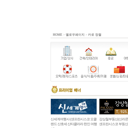
HOME
>
옐로우페이지
>
카로 정렬
신세계여행사 (샌프란시스코 오클
강상철부동산(산라몬
랜드 산호세 산타클라라 한인 여행
샌프란시스코 부동산