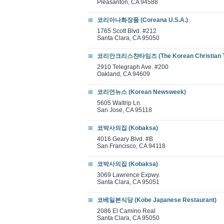
Pleasanton, CA 94588
코리아나화장품 (Coreana U.S.A.)
1765 Scott Blvd. #212
Santa Clara, CA 95050
코리안크리스챤타임즈 (The Korean Christian T
2910 Telegraph Ave. #200
Oakland, CA 94609
코리언뉴스 (Korean Newsweek)
5605 Waltrip Ln.
San Jose, CA 95118
코박사의집 (Kobaksa)
4016 Geary Blvd. #B
San Francisco, CA 94118
코박사의집 (Kobaksa)
3069 Lawrence Expwy.
Santa Clara, CA 95051
코베일본식당 (Kobe Japanese Restaurant)
2086 El Camino Real
Santa Clara, CA 95050