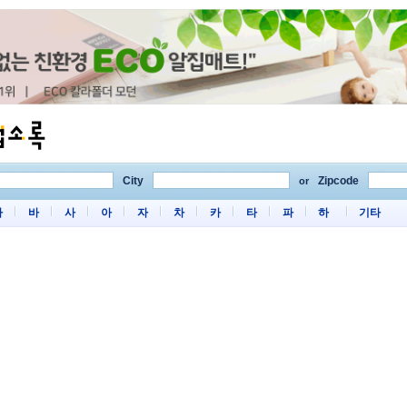
City
Zipcode
or
마
바
사
아
자
차
카
타
파
하
기타