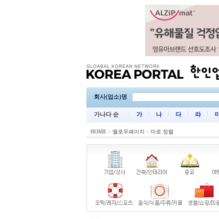
회사(업소)명
가나다 순
가
나
다
라
HOME
>
옐로우페이지
>
마로 정렬