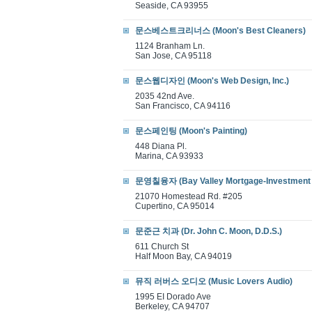
Seaside, CA 93955
문스베스트크리너스 (Moon's Best Cleaners)
1124 Branham Ln.
San Jose, CA 95118
문스웹디자인 (Moon's Web Design, Inc.)
2035 42nd Ave.
San Francisco, CA 94116
문스페인팅 (Moon's Painting)
448 Diana Pl.
Marina, CA 93933
문영칠융자 (Bay Valley Mortgage-Investment 
21070 Homestead Rd. #205
Cupertino, CA 95014
문준근 치과 (Dr. John C. Moon, D.D.S.)
611 Church St
Half Moon Bay, CA 94019
뮤직 러버스 오디오 (Music Lovers Audio)
1995 EI Dorado Ave
Berkeley, CA 94707