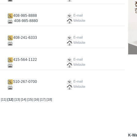
408-985-8888
E-mail
408-985-8880
Website
408-241-6333
E-mail
Website
415-564-1122
E-mail
Website
510-267-0700
E-mail
Website
[11]
[12]
[13]
[14]
[15]
[16]
[17]
[18]
K-W