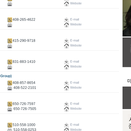
Website
408-265-4622
E-mail
Website
415-290-9718
E-mail
Website
831-883-1410
E-mail
Website
Group)
408-857-8654
E-mail
408-522-2101
Website
650-726-7597
E-mail
650-726-7505
Website
510-558-1000
E-mail
510-558-0253
Website