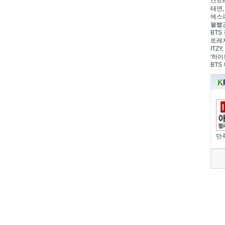
스트레
태연,
에스파
볼빨간
BTS 
트레저
ITZ
'하이
BTS
만