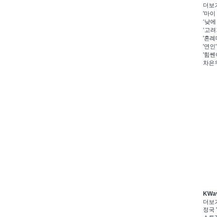
더보
'마이
‘낮에
‘고려
'혼례
'연인
'힘쎈
차은우
KWa
더보
정국 '