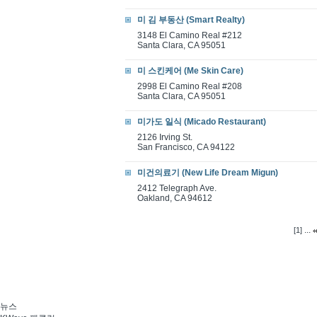
미 김 부동산 (Smart Realty)
3148 El Camino Real #212
Santa Clara, CA 95051
미 스킨케어 (Me Skin Care)
2998 El Camino Real #208
Santa Clara, CA 95051
미가도 일식 (Micado Restaurant)
2126 Irving St.
San Francisco, CA 94122
미건의료기 (New Life Dream Migun)
2412 Telegraph Ave.
Oakland, CA 94612
...
[1]
뉴스