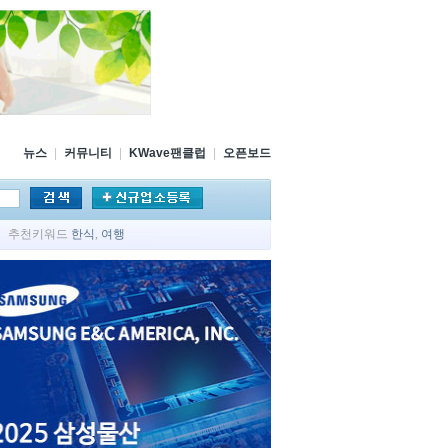
뉴스
|
커뮤니티
|
KWave팬클럽
|
오픈보드
추천키워드
한식
,
여행