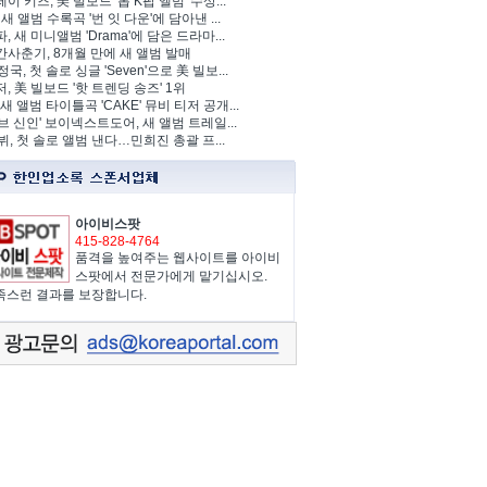
이 키즈, 美 빌보드 '톱 K팝 앨범' 수상...
 새 앨범 수록곡 '번 잇 다운'에 담아낸 ...
, 새 미니앨범 'Drama'에 담은 드라마...
사춘기, 8개월 만에 새 앨범 발매
정국, 첫 솔로 싱글 'Seven'으로 美 빌보...
, 美 빌보드 '핫 트렌딩 송즈' 1위
Y, 새 앨범 타이틀곡 'CAKE' 뮤비 티저 공개...
브 신인' 보이넥스트도어, 새 앨범 트레일...
 뷔, 첫 솔로 앨범 낸다…민희진 총괄 프...
아이비스팟
415-828-4764
품격을 높여주는 웹사이트를 아이비
스팟에서 전문가에게 맡기십시오.
족스런 결과를 보장합니다.