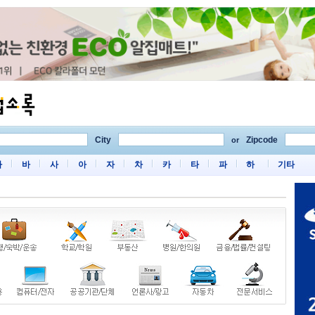
City
Zipcode
or
마
바
사
아
자
차
카
타
파
하
기타