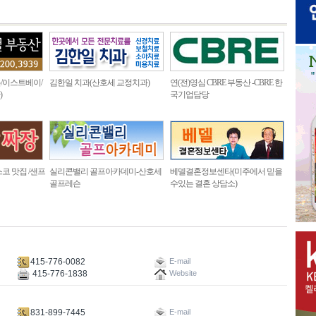
/이스트베이/
김한일 치과(산호세 교정치과)
연(전)영심 CBRE 부동산 -CBRE 한
)
국기업담당
코 맛집 /샌프
실리콘밸리 골프아카데미-산호세
베델결혼정보센타(미주에서 믿을
골프레슨
수있는 결혼 상담소)
415-776-0082
E-mail
415-776-1838
Website
831-899-7445
E-mail