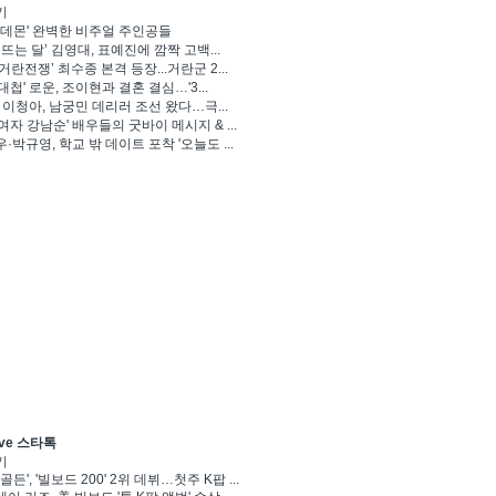
기
 데몬' 완벽한 비주얼 주인공들
 뜨는 달’ 김영대, 표예진에 깜짝 고백...
거란전쟁’ 최수종 본격 등장...거란군 2...
대첩' 로운, 조이현과 결혼 결심…'3...
' 이청아, 남궁민 데리러 조선 왔다…극...
여자 강남순' 배우들의 굿바이 메시지 & ...
·박규영, 학교 밖 데이트 포착 '오늘도 ...
ve 스타톡
기
골든', '빌보드 200' 2위 데뷔…첫주 K팝 ...