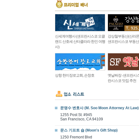
신세계여행사 (샌프란시스코 오클
강상철부동산(산라몬
랜드 산호세 산타클라라 한인 여행
샌프란시스코 부동산
사)
상항 한미장로교회, 손창호
옛날짜장 -샌프란시스
란시스코 맛집 추천
문명수 변호사 (M. Soo Moon Attorney At Law)
1255 Post St. #945
San Francisco, CA 94109
문스 기프트 숍 (Moon's Gift Shop)
1250 Fremont Blvd