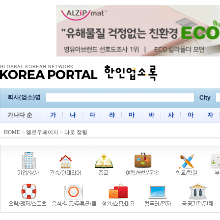
회사(업소)명
City
가나다 순
가
나
다
라
마
바
사
아
자
HOME
>
옐로우페이지
>
다로 정렬