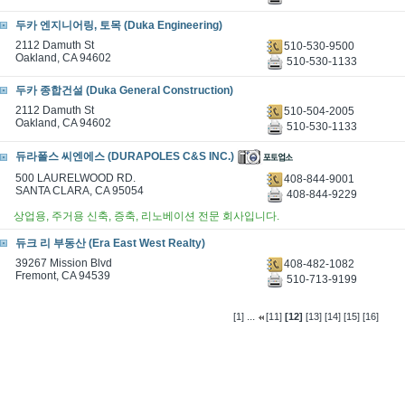
두카 엔지니어링, 토목 (Duka Engineering)
2112 Damuth St
510-530-9500
Oakland, CA 94602
510-530-1133
두카 종합건설 (Duka General Construction)
2112 Damuth St
510-504-2005
Oakland, CA 94602
510-530-1133
듀라폴스 씨엔에스 (DURAPOLES C&S INC.)
500 LAURELWOOD RD.
408-844-9001
SANTA CLARA, CA 95054
408-844-9229
상업용, 주거용 신축, 증축, 리노베이션 전문 회사입니다.
듀크 리 부동산 (Era East West Realty)
39267 Mission Blvd
408-482-1082
Fremont, CA 94539
510-713-9199
...
[1]
[11]
[12]
[13]
[14]
[15]
[16]