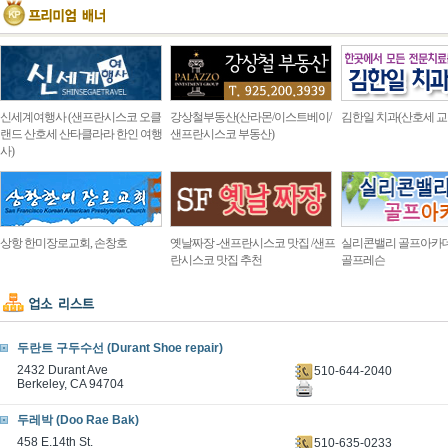
신세계여행사 (샌프란시스코 오클
강상철부동산(산라몬/이스트베이/
김한일 치과(산호세 교
랜드 산호세 산타클라라 한인 여행
샌프란시스코 부동산)
사)
상항 한미장로교회, 손창호
옛날짜장 -샌프란시스코 맛집 /샌프
실리콘밸리 골프아카
란시스코 맛집 추천
골프레슨
두란트 구두수선 (Durant Shoe repair)
2432 Durant Ave
510-644-2040
Berkeley, CA 94704
두레박 (Doo Rae Bak)
458 E.14th St.
510-635-0233