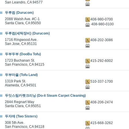
San Leandro, CA 94577
두루컴 (Durucom)
2088 Walsh Ave. #C-1
408-980-0700
Santa Clara, CA 95050
408-980-0100
두루컴(세탁장비) (Durucom)
1716 Ringwood Ave.
408-202-3086
San Jose, CA 95131
두부두부 (DooBu Tofu)
1723 Buchanan St.
415-292-6002
San Francisco, CA 94115
두부마을 (Tofu Land)
1319 Park St.
510-337-1700
Alameda, CA 94501
두잇스팀카펫크리닝 (Do-it Steam Carpet Cleaning)
2844 Regnart Way
408-206-2474
Santa Clara, CA 95051
두자매 (Two Sisters)
308 5th Ave.
415-668-3262
San Francisco, CA 94118