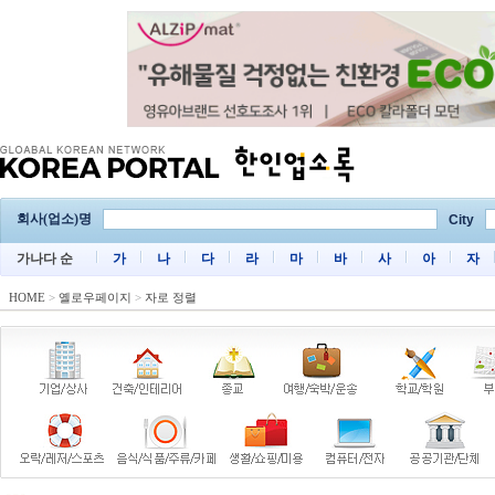
회사(업소)명
City
가나다 순
가
나
다
라
마
바
사
아
자
HOME
>
옐로우페이지
>
자로 정렬