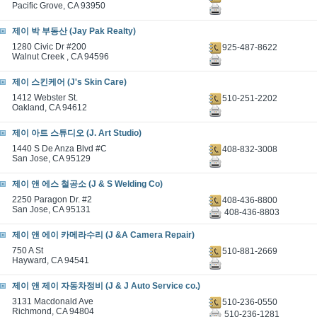
Pacific Grove, CA 93950
제이 박 부동산 (Jay Pak Realty)
1280 Civic Dr #200
925-487-8622
Walnut Creek , CA 94596
제이 스킨케어 (J's Skin Care)
1412 Webster St.
510-251-2202
Oakland, CA 94612
제이 아트 스튜디오 (J. Art Studio)
1440 S De Anza Blvd #C
408-832-3008
San Jose, CA 95129
제이 앤 에스 철공소 (J & S Welding Co)
2250 Paragon Dr. #2
408-436-8800
San Jose, CA 95131
408-436-8803
제이 앤 에이 카메라수리 (J &A Camera Repair)
750 A St
510-881-2669
Hayward, CA 94541
제이 앤 제이 자동차정비 (J & J Auto Service co.)
3131 Macdonald Ave
510-236-0550
Richmond, CA 94804
510-236-1281