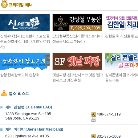
신세계여행사 (샌프란시스코 오클
강상철부동산(산라몬/이스트베이/
김한일 치과(산호세 교
랜드 산호세 산타클라라 한인 여행
샌프란시스코 부동산)
사)
상항 한미장로교회, 손창호
옛날짜장 -샌프란시스코 맛집 /샌프
실리콘밸리 골프아카
란시스코 맛집 추천
골프레슨
제이 덴탈랩 (J. Dental LAB)
1888 Saratoga Ave Ste 105
408-374-5119
San Jose, CA 95129
제이 머리방 (Jae's Hair Meribang)
620 Lighthouse Ave. #105
831-375-1009