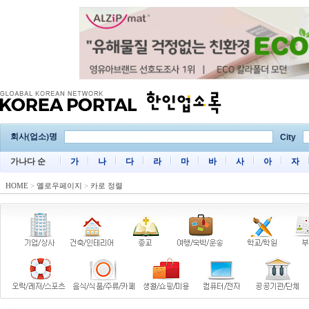
회사(업소)명
City
가나다 순
가
나
다
라
마
바
사
아
자
HOME
>
옐로우페이지
>
카로 정렬