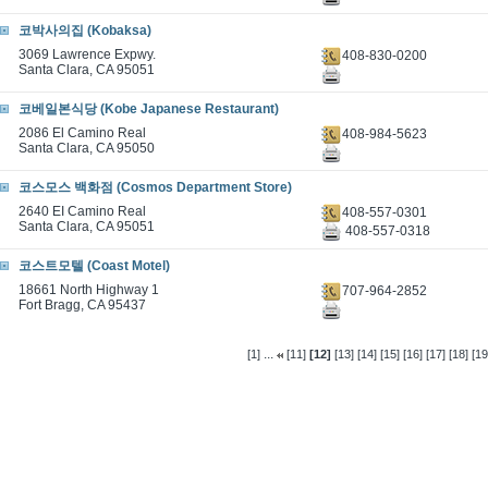
코박사의집 (Kobaksa)
3069 Lawrence Expwy.
408-830-0200
Santa Clara, CA 95051
코베일본식당 (Kobe Japanese Restaurant)
2086 El Camino Real
408-984-5623
Santa Clara, CA 95050
코스모스 백화점 (Cosmos Department Store)
2640 EI Camino Real
408-557-0301
Santa Clara, CA 95051
408-557-0318
코스트모텔 (Coast Motel)
18661 North Highway 1
707-964-2852
Fort Bragg, CA 95437
...
[1]
[11]
[12]
[13]
[14]
[15]
[16]
[17]
[18]
[19