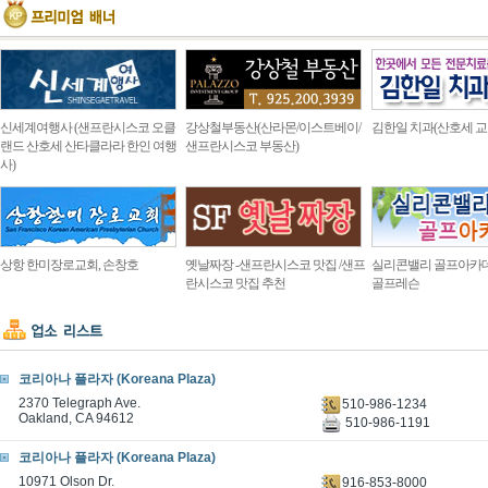
신세계여행사 (샌프란시스코 오클
강상철부동산(산라몬/이스트베이/
김한일 치과(산호세 교
랜드 산호세 산타클라라 한인 여행
샌프란시스코 부동산)
사)
상항 한미장로교회, 손창호
옛날짜장 -샌프란시스코 맛집 /샌프
실리콘밸리 골프아카
란시스코 맛집 추천
골프레슨
코리아나 플라자 (Koreana Plaza)
2370 Telegraph Ave.
510-986-1234
Oakland, CA 94612
510-986-1191
코리아나 플라자 (Koreana Plaza)
10971 Olson Dr.
916-853-8000