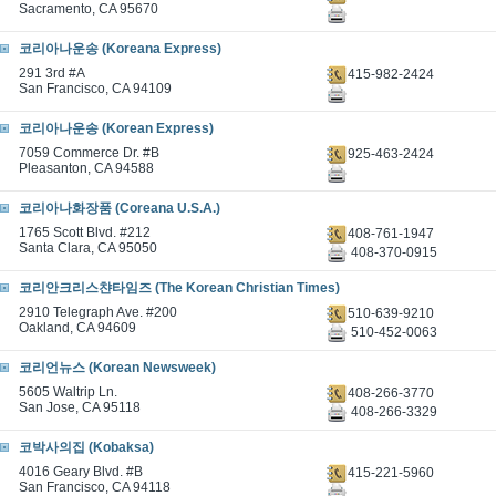
Sacramento, CA 95670
코리아나운송 (Koreana Express)
291 3rd #A
415-982-2424
San Francisco, CA 94109
코리아나운송 (Korean Express)
7059 Commerce Dr. #B
925-463-2424
Pleasanton, CA 94588
코리아나화장품 (Coreana U.S.A.)
1765 Scott Blvd. #212
408-761-1947
Santa Clara, CA 95050
408-370-0915
코리안크리스챤타임즈 (The Korean Christian Times)
2910 Telegraph Ave. #200
510-639-9210
Oakland, CA 94609
510-452-0063
코리언뉴스 (Korean Newsweek)
5605 Waltrip Ln.
408-266-3770
San Jose, CA 95118
408-266-3329
코박사의집 (Kobaksa)
4016 Geary Blvd. #B
415-221-5960
San Francisco, CA 94118