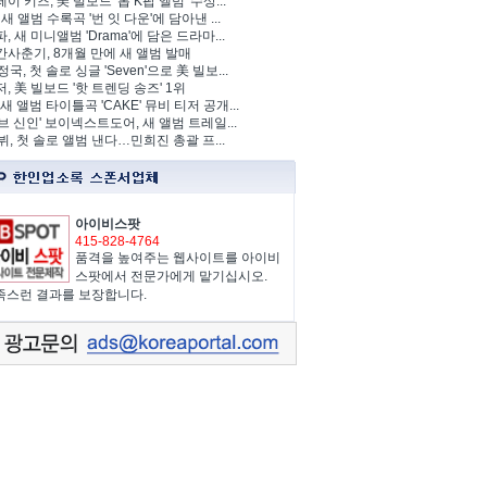
이 키즈, 美 빌보드 '톱 K팝 앨범' 수상...
 새 앨범 수록곡 '번 잇 다운'에 담아낸 ...
, 새 미니앨범 'Drama'에 담은 드라마...
사춘기, 8개월 만에 새 앨범 발매
정국, 첫 솔로 싱글 'Seven'으로 美 빌보...
, 美 빌보드 '핫 트렌딩 송즈' 1위
Y, 새 앨범 타이틀곡 'CAKE' 뮤비 티저 공개...
브 신인' 보이넥스트도어, 새 앨범 트레일...
 뷔, 첫 솔로 앨범 낸다…민희진 총괄 프...
아이비스팟
415-828-4764
품격을 높여주는 웹사이트를 아이비
스팟에서 전문가에게 맡기십시오.
족스런 결과를 보장합니다.