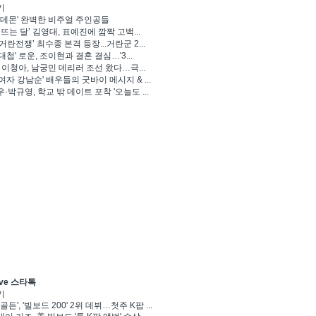
기
 데몬' 완벽한 비주얼 주인공들
 뜨는 달’ 김영대, 표예진에 깜짝 고백...
거란전쟁’ 최수종 본격 등장...거란군 2...
대첩' 로운, 조이현과 결혼 결심…'3...
' 이청아, 남궁민 데리러 조선 왔다…극...
여자 강남순' 배우들의 굿바이 메시지 & ...
·박규영, 학교 밖 데이트 포착 '오늘도 ...
ve 스타톡
기
골든', '빌보드 200' 2위 데뷔…첫주 K팝 ...