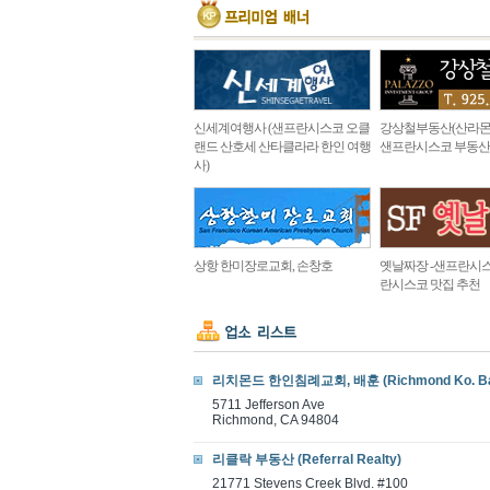
신세계여행사 (샌프란시스코 오클
강상철부동산(산라몬
랜드 산호세 산타클라라 한인 여행
샌프란시스코 부동산
사)
상항 한미장로교회, 손창호
옛날짜장 -샌프란시스
란시스코 맛집 추천
리치몬드 한인침례교회, 배훈 (Richmond Ko. Bapt
5711 Jefferson Ave
Richmond, CA 94804
리클락 부동산 (Referral Realty)
21771 Stevens Creek Blvd. #100