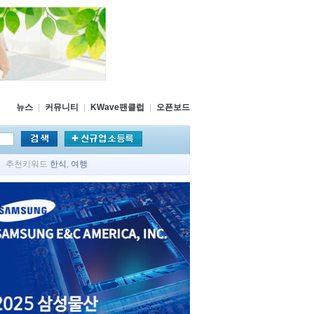
뉴스
|
커뮤니티
|
KWave팬클럽
|
오픈보드
추천키워드
한식
,
여행