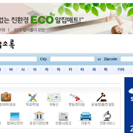
City
Zipcode
or
마
바
사
아
자
차
카
타
파
하
기타