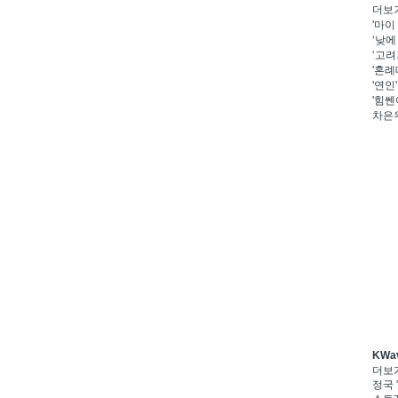
더보
'마이
‘낮에
‘고려
'혼례
'연인
'힘쎈
차은우
KWa
더보
정국 '