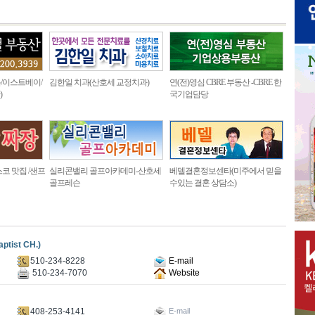
/이스트베이/
김한일 치과(산호세 교정치과)
연(전)영심 CBRE 부동산 -CBRE 한
)
국기업담당
코 맛집 /샌프
실리콘밸리 골프아카데미-산호세
베델결혼정보센타(미주에서 믿을
골프레슨
수있는 결혼 상담소)
ist CH.)
510-234-8228
E-mail
510-234-7070
Website
408-253-4141
E-mail