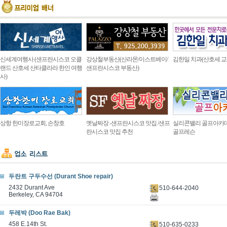
신세계여행사 (샌프란시스코 오클
강상철부동산(산라몬/이스트베이/
김한일 치과(산호세 교
랜드 산호세 산타클라라 한인 여행
샌프란시스코 부동산)
사)
상항 한미장로교회, 손창호
옛날짜장 -샌프란시스코 맛집 /샌프
실리콘밸리 골프아카
란시스코 맛집 추천
골프레슨
두란트 구두수선 (Durant Shoe repair)
2432 Durant Ave
510-644-2040
Berkeley, CA 94704
두레박 (Doo Rae Bak)
458 E.14th St.
510-635-0233