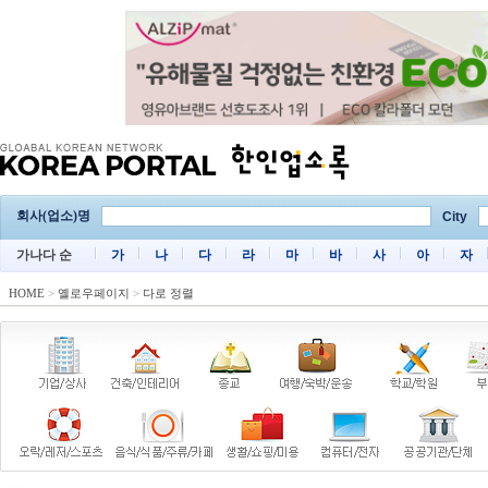
회사(업소)명
City
가나다 순
가
나
다
라
마
바
사
아
자
HOME
>
옐로우페이지
>
다로 정렬