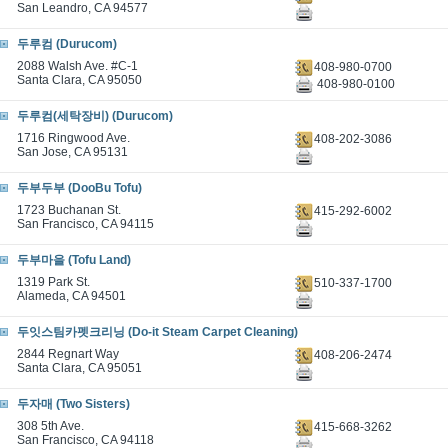
San Leandro, CA 94577
두루컴 (Durucom)
2088 Walsh Ave. #C-1
408-980-0700
Santa Clara, CA 95050
408-980-0100
두루컴(세탁장비) (Durucom)
1716 Ringwood Ave.
408-202-3086
San Jose, CA 95131
두부두부 (DooBu Tofu)
1723 Buchanan St.
415-292-6002
San Francisco, CA 94115
두부마을 (Tofu Land)
1319 Park St.
510-337-1700
Alameda, CA 94501
두잇스팀카펫크리닝 (Do-it Steam Carpet Cleaning)
2844 Regnart Way
408-206-2474
Santa Clara, CA 95051
두자매 (Two Sisters)
308 5th Ave.
415-668-3262
San Francisco, CA 94118