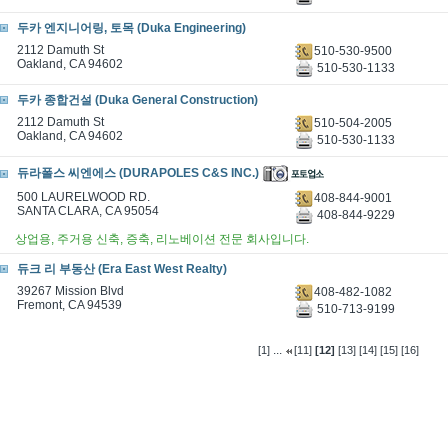
두카 엔지니어링, 토목 (Duka Engineering)
2112 Damuth St
510-530-9500
Oakland, CA 94602
510-530-1133
두카 종합건설 (Duka General Construction)
2112 Damuth St
510-504-2005
Oakland, CA 94602
510-530-1133
듀라폴스 씨엔에스 (DURAPOLES C&S INC.)
500 LAURELWOOD RD.
408-844-9001
SANTA CLARA, CA 95054
408-844-9229
상업용, 주거용 신축, 증축, 리노베이션 전문 회사입니다.
듀크 리 부동산 (Era East West Realty)
39267 Mission Blvd
408-482-1082
Fremont, CA 94539
510-713-9199
...
[1]
[11]
[12]
[13]
[14]
[15]
[16]