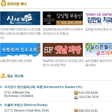
신세계여행사 (샌프란시스코 오클
강상철부동산(산라몬/이스트베이/
김한일 치과(산호세 교
랜드 산호세 산타클라라 한인 여행
샌프란시스코 부동산)
사)
상항 한미장로교회, 손창호
옛날짜장 -샌프란시스코 맛집 /샌프
실리콘밸리 골프아카
란시스코 맛집 추천
골프레슨
리치몬드 한인침례교회, 배훈 (Richmond Ko. Baptist CH.)
5711 Jefferson Ave
510-234-8228
Richmond, CA 94804
510-234-7070
리클락 부동산 (Referral Realty)
21771 Stevens Creek Blvd. #100
408-253-4141