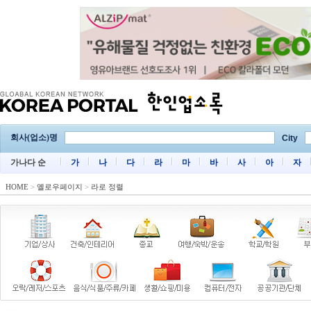
회사(업소)명
City
가나다 순
가
나
다
라
마
바
사
아
자
HOME
>
옐로우페이지
>
라로 정렬