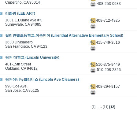
Cupertino, CA 95014
408-253-0983
리화랑 (LEE ART)
1031 E.Duane Ave.#K
408-712-4925
Sunnyvale, CA 94085
릴리안텔초등학교.이중언어 (Lilienthal Alternative Elementary School)
3630 Divisadero
415-749-3516
San Francisco, CA 94123
링컨 대학교 (Lincoln University)
401-15th Street
510-375-9449
Oakland, CA 94612
510-208-2826
링컨에비뉴크리너스 (Lincoln Ave Cleaners)
990 Coe Ave.
408-294-9157
San Jose, CA 95125
...
[1]
[11]
[12]