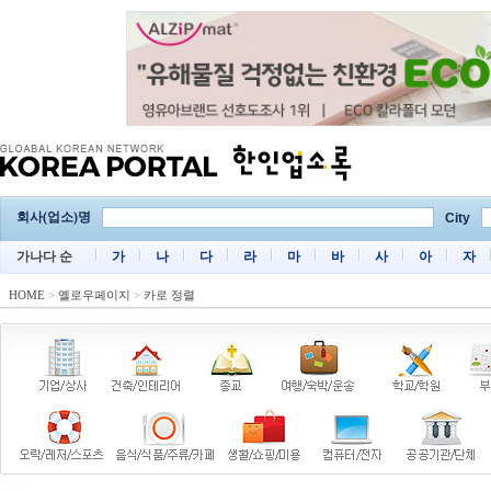
회사(업소)명
City
가나다 순
가
나
다
라
마
바
사
아
자
HOME
>
옐로우페이지
>
카로 정렬