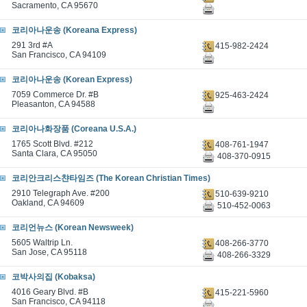
Sacramento, CA 95670
코리아나운송 (Koreana Express)
291 3rd #A
415-982-2424
San Francisco, CA 94109
코리아나운송 (Korean Express)
7059 Commerce Dr. #B
925-463-2424
Pleasanton, CA 94588
코리아나화장품 (Coreana U.S.A.)
1765 Scott Blvd. #212
408-761-1947
Santa Clara, CA 95050
408-370-0915
코리안크리스챤타임즈 (The Korean Christian Times)
2910 Telegraph Ave. #200
510-639-9210
Oakland, CA 94609
510-452-0063
코리언뉴스 (Korean Newsweek)
5605 Waltrip Ln.
408-266-3770
San Jose, CA 95118
408-266-3329
코박사의집 (Kobaksa)
4016 Geary Blvd. #B
415-221-5960
San Francisco, CA 94118