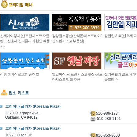
신세계여행사 (샌프란시스코 오클
강상철부동산(산라몬/이스트베이/
김한일 치과(산호세 교
랜드 산호세 산타클라라 한인 여행
샌프란시스코 부동산)
사)
상항 한미장로교회, 손창호
옛날짜장 -샌프란시스코 맛집 /샌프
실리콘밸리 골프아카
란시스코 맛집 추천
골프레슨
코리아나 플라자 (Koreana Plaza)
2370 Telegraph Ave.
510-986-1234
Oakland, CA 94612
510-986-1191
코리아나 플라자 (Koreana Plaza)
10971 Olson Dr.
916-853-8000