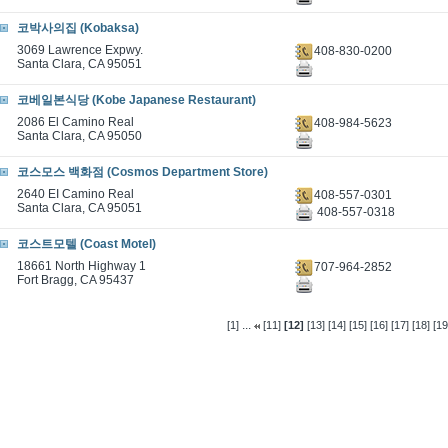
코박사의집 (Kobaksa)
3069 Lawrence Expwy.
408-830-0200
Santa Clara, CA 95051
코베일본식당 (Kobe Japanese Restaurant)
2086 El Camino Real
408-984-5623
Santa Clara, CA 95050
코스모스 백화점 (Cosmos Department Store)
2640 EI Camino Real
408-557-0301
Santa Clara, CA 95051
408-557-0318
코스트모텔 (Coast Motel)
18661 North Highway 1
707-964-2852
Fort Bragg, CA 95437
...
[1]
[11]
[12]
[13]
[14]
[15]
[16]
[17]
[18]
[19