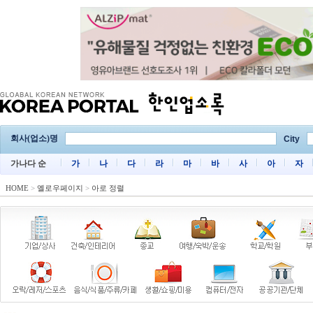
회사(업소)명
City
가나다 순
가
나
다
라
마
바
사
아
자
HOME
>
옐로우페이지
>
아로 정렬