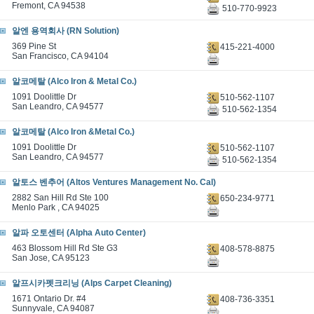
Fremont, CA 94538
510-770-9923
알엔 용역회사 (RN Solution)
369 Pine St
415-221-4000
San Francisco, CA 94104
알코메탈 (Alco Iron & Metal Co.)
1091 Doolittle Dr
510-562-1107
San Leandro, CA 94577
510-562-1354
알코메탈 (Alco Iron &Metal Co.)
1091 Doolittle Dr
510-562-1107
San Leandro, CA 94577
510-562-1354
알토스 벤추어 (Altos Ventures Management No. Cal)
2882 San Hill Rd Ste 100
650-234-9771
Menlo Park , CA 94025
알파 오토센터 (Alpha Auto Center)
463 Blossom Hill Rd Ste G3
408-578-8875
San Jose, CA 95123
알프시카펫크리닝 (Alps Carpet Cleaning)
1671 Ontario Dr. #4
408-736-3351
Sunnyvale, CA 94087