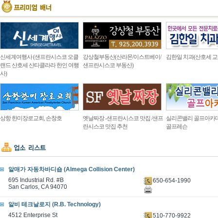
신세계여행사 (샌프란시스코 오클
강상철부동산(산라몬/이스트베이/
김한일 치과(산호세 교
랜드 산호세 산타클라라 한인 여행
샌프란시스코 부동산)
사)
상항 한미장로교회, 손창호
옛날짜장 -샌프란시스코 맛집 /샌프
실리콘밸리 골프아카
란시스코 맛집 추천
골프레슨
알매가 자동차바디숍 (Almega Collision Center)
695 Industrial Rd. #B
650-654-1990
San Carlos, CA 94070
알비 테크날로지 (R.B. Technology)
4512 Enterprise St
510-770-9922