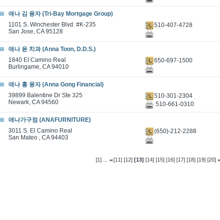
애나 김 융자 (Tri-Bay Mortgage Group)
1101 S. Winchester Blvd. #K-235
510-407-4728
San Jose, CA 95128
애나 윤 치과 (Anna Toon, D.D.S.)
1840 EI Camino Real
650-697-1500
Burlingame, CA 94010
애나 홍 융자 (Anna Gong Financial)
39899 Balentine Dr Ste 325
510-301-2304
Newark, CA 94560
510-661-0310
애나가구점 (ANAFURNITURE)
3011 S. El Camino Real
(650)-212-2288
San Mateo , CA 94403
...
[1]
[11]
[12]
[13]
[14]
[15]
[16]
[17]
[18]
[19]
[20]