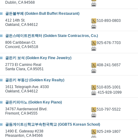
Dublin, CA 94568
골든불부페 (Golden Bull Buffet Restaurant)
412 14th St.
510-893-0803
Oakland, CA 94612
골든스테이트컨트랙터 (Golden State Contractros, Co.)
806 Caribbean Ct.
925-676-7703
Concord, CA 94518
골든키 보석 (Golden Key Fine Jewelry)
2773 El Camino Real
408-241-5657
Santa Clara, CA 95051
골든키 부동산 (Golden Key Realty)
1611 Telegraph Ave. #330
510-835-1001
Oakland, CA 94612
415-928-1099
골든키피아노 (Golden Key Piano)
34767 Aardenwood Blvd.
510-797-5522
Fremont, CA 94555
골듬게이트신학교부속한국학교 (GGBTS Korean School)
1490 E. Gateway #238
925-249-1807
Pleasanton, CA 94566