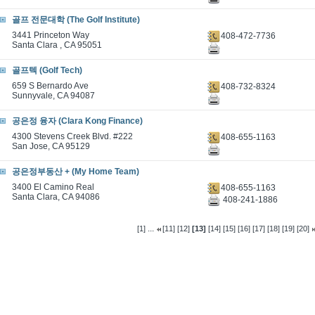
골프 전문대학 (The Golf Institute)
3441 Princeton Way
408-472-7736
Santa Clara , CA 95051
골프텍 (Golf Tech)
659 S Bernardo Ave
408-732-8324
Sunnyvale, CA 94087
공은정 융자 (Clara Kong Finance)
4300 Stevens Creek Blvd. #222
408-655-1163
San Jose, CA 95129
공은정부동산 + (My Home Team)
3400 El Camino Real
408-655-1163
Santa Clara, CA 94086
408-241-1886
...
[1]
[11]
[12]
[13]
[14]
[15]
[16]
[17]
[18]
[19]
[20]