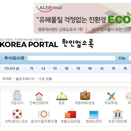
회사(업소)명
City
가나다 순
가
나
다
라
마
바
사
아
자
HOME
>
옐로우페이지
>
가로 정렬