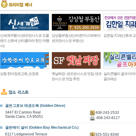
신세계여행사 (샌프란시스코 오클
강상철부동산(산라몬/이스트베이/
김한일 치과(산호세 교
랜드 산호세 산타클라라 한인 여행
샌프란시스코 부동산)
사)
상항 한미장로교회, 손창호
옛날짜장 -샌프란시스코 맛집 /샌프
실리콘밸리 골프아카
란시스코 맛집 추천
골프레슨
골든그로브 태권도복 (Golden Glove)
3447 EI Camino Real
408-243-2533
Santa Clara, CA 95051
408-243-8117
골든배이 설비 (Golden Bay Mechanical Co.)
6117 Ledgewood Terrace
925-551-8340