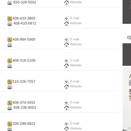
650-328-5502
Website
408-433-3800
E-mail
408-433-0872
Website
408-984-5000
E-mail
Website
408-318-2109
E-mail
Website
510-226-7057
E-mail
Website
408-374-5052
E-mail
408-236-9002
Website
209-298-9822
E-mail
Website