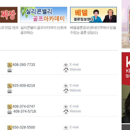
코 맛집 /샌프
실리콘밸리 골프아카데미-산호세
베델결혼정보센타(미주에서 믿을
골프레슨
수있는 결혼 상담소)
408-260-7733
E-mail
Website
925-939-8218
E-mail
Website
408-374-0747
E-mail
408-374-5718
Website
650-328-5500
E-mail