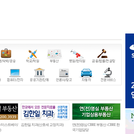
/이스트베이/
김한일 치과(산호세 교정치과)
연(전)영심 CBRE 부동산 -CBRE 한
)
국기업담당