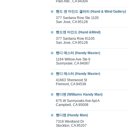
Palo Alto , CA 94304
핸드 앤 마인드 갤러리 (Hand & Mind Gallery)
377 Santana Row Ste 1105
San Jose, CA 95128
핸드앤 마인드 (Hand &Mind)
377 Santana Row #1105
San Jose, CA 95128
핸디 매스터 (Handy Master)
1164 Willow Ave Ste 6
Sunnyvale, CA 94087
핸디 매스터 (Handy Master)
41663 Sherwood St
Fremont, CA 94538
핸디맨 (Williams Handy Man)
675 W Sunnyoaks Ave Apt A
Campbell, CA 95008
핸디맨 (Handy Man)
7316 Westland Dr
Stockton, CA 95207