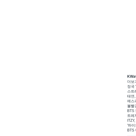
KWa
더보
정국 '
스트레
태연,
에스파
볼빨간
BTS 
트레저
ITZ
'하이
BTS