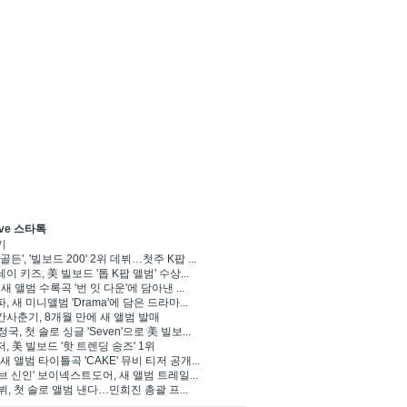
ve 스타톡
기
골든', '빌보드 200' 2위 데뷔…첫주 K팝 ...
이 키즈, 美 빌보드 '톱 K팝 앨범' 수상...
 새 앨범 수록곡 '번 잇 다운'에 담아낸 ...
, 새 미니앨범 'Drama'에 담은 드라마...
사춘기, 8개월 만에 새 앨범 발매
정국, 첫 솔로 싱글 'Seven'으로 美 빌보...
, 美 빌보드 '핫 트렌딩 송즈' 1위
Y, 새 앨범 타이틀곡 'CAKE' 뮤비 티저 공개...
브 신인' 보이넥스트도어, 새 앨범 트레일...
 뷔, 첫 솔로 앨범 낸다…민희진 총괄 프...