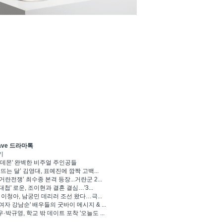
ave 드라마톡
기
 데몬' 완벽한 비주얼 주인공들
 뜨는 달’ 김영대, 표예진에 깜짝 고백...
거란전쟁’ 최수종 본격 등장...거란군 2...
대첩' 로운, 조이현과 결혼 결심…'3...
' 이청아, 남궁민 데리러 조선 왔다…극...
여자 강남순' 배우들의 굿바이 메시지 & ...
·박규영, 학교 밖 데이트 포착 '오늘도 ...