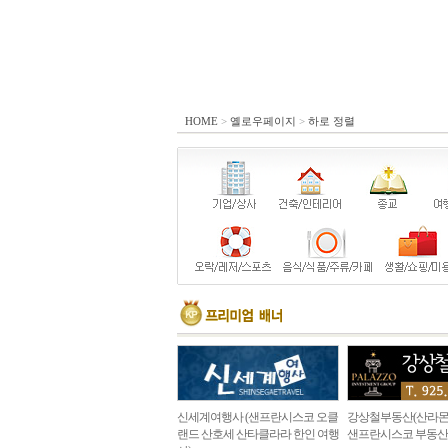
HOME
>
옐로우페이지
>
하로 정렬
신세계여행사 (샌프란시스코 오클
강상철부동산(산라몬
랜드 산호세 산타클라라 한인 여행
샌프란시스코 부동산