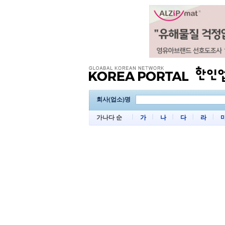
회사(업소)명
가나다 순
가
나
다
라