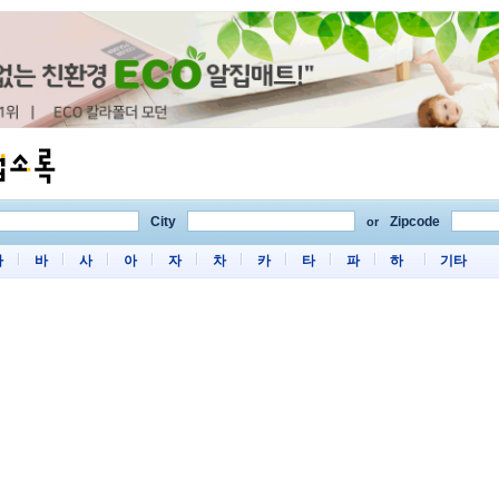
City
Zipcode
or
마
바
사
아
자
차
카
타
파
하
기타