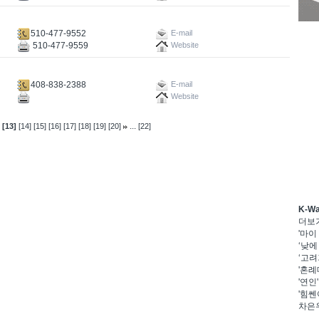
510-477-9552
E-mail
510-477-9559
Website
408-838-2388
E-mail
Website
...
[13]
[14]
[15]
[16]
[17]
[18]
[19]
[20]
[22]
K-W
더보
'마이
‘낮에
‘고려
'혼례
'연인
'힘쎈
차은우