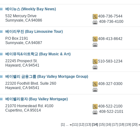
베이뉴스 (Weekly Bay News)
532 Mercury Drive
408-736-7544
Sunnyvale, CA 94086
408-736-4100
베이리무진 (Bay Limousine Tour)
P.O Box 2191
408-413-8642
Sunnyvale, CA 94087
베이뮤직&아트학교 (Bay Music & Art)
22245 Prospect St.
510-583-1234
Hayward, CA 94541
베이밸리 금융그룹 (Bay Valley Mortgage Group)
22320 Foothill Blvd. Suite 260
408-327-0300
Hayward, CA 94541
베이벨리융자 (Bay Valley Mortgage)
21070 Homestead Rd. #100
408-522-2100
Cupertino, CA 95014
408-522-2101
...
[1]
[11]
[12]
[13]
[14]
[15]
[16]
[17]
[18]
[19]
[20]