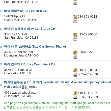
San Francisco, CA 94124
베이 일렉트릭 (Bay Electric Co)
19183 Alpha Ct
510-851-0212
Castro Valley, CA 94546
베이 카 스테레오 (Bay Car Stereo Co.)
3829 Geary Blvd.
415-221-9600
San Francisco, CA 94118
베이 카 폰, 스테레오 (Bay Car Stereo, Phone)
40 W EI Camico Real
650-968-5555
Mountain Veiw, CA 94040
베이 컴퓨터 911 (Bay Computer 911)
3855 E EI Campo Ct
510-366-8584
Concord, CA 94519
775-201-5626
베이넷 숄루션 웹사이트 제작 website web design & online shoppi (baynetsoluti
web design)
4921 wagon wheel way
510-684-7207
el sobrante, CA 94803
510-223-2569
web page design company, online Shopping mall cart, google local bus
검색엔진 향상서비스, 호텔롬 예약서비스, 커버셜 비디오 광고제작,