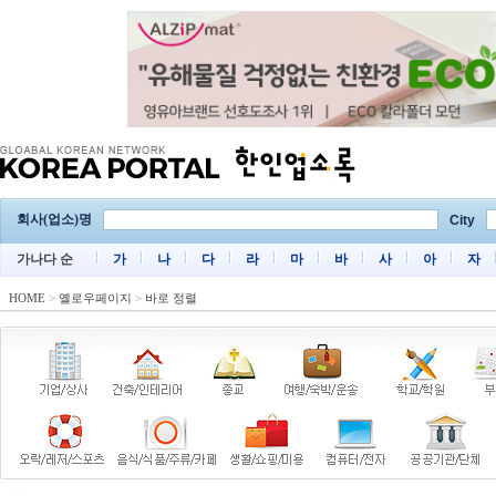
회사(업소)명
City
가나다 순
가
나
다
라
마
바
사
아
자
HOME
>
옐로우페이지
>
바로 정렬