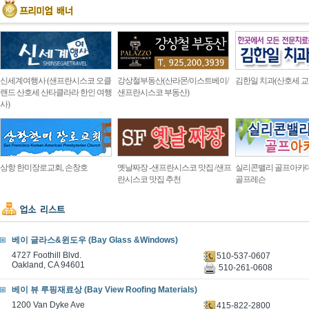
신세계여행사 (샌프란시스코 오클
강상철부동산(산라몬/이스트베이/
김한일 치과(산호세 교
랜드 산호세 산타클라라 한인 여행
샌프란시스코 부동산)
사)
상항 한미장로교회, 손창호
옛날짜장 -샌프란시스코 맛집 /샌프
실리콘밸리 골프아카
란시스코 맛집 추천
골프레슨
베이 글라스&윈도우 (Bay Glass &Windows)
4727 Foothill Blvd.
510-537-0607
Oakland, CA 94601
510-261-0608
베이 뷰 루핑재료상 (Bay View Roofing Materials)
1200 Van Dyke Ave
415-822-2800