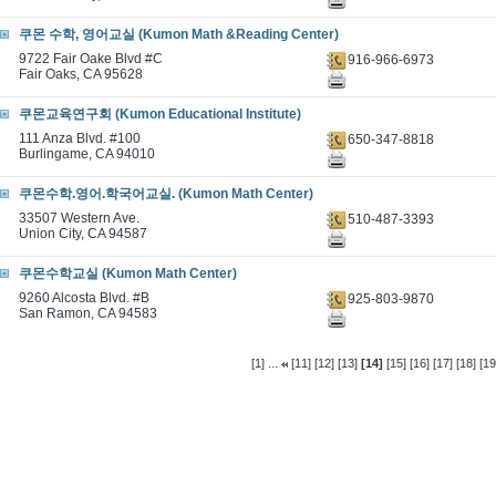
쿠몬 수학, 영어교실 (Kumon Math &Reading Center)
9722 Fair Oake Blvd #C
916-966-6973
Fair Oaks, CA 95628
쿠몬교육연구회 (Kumon Educational Institute)
111 Anza Blvd. #100
650-347-8818
Burlingame, CA 94010
쿠몬수학.영어.학국어교실. (Kumon Math Center)
33507 Western Ave.
510-487-3393
Union City, CA 94587
쿠몬수학교실 (Kumon Math Center)
9260 Alcosta Blvd. #B
925-803-9870
San Ramon, CA 94583
...
[1]
[11]
[12]
[13]
[14]
[15]
[16]
[17]
[18]
[19