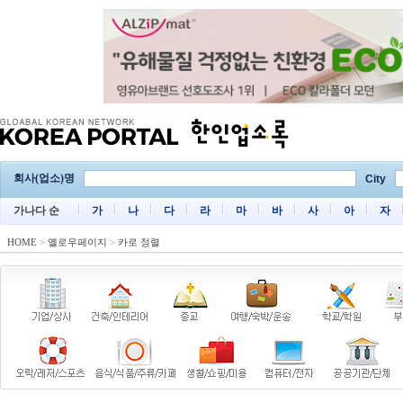
회사(업소)명
City
가나다 순
가
나
다
라
마
바
사
아
자
HOME
>
옐로우페이지
>
카로 정렬