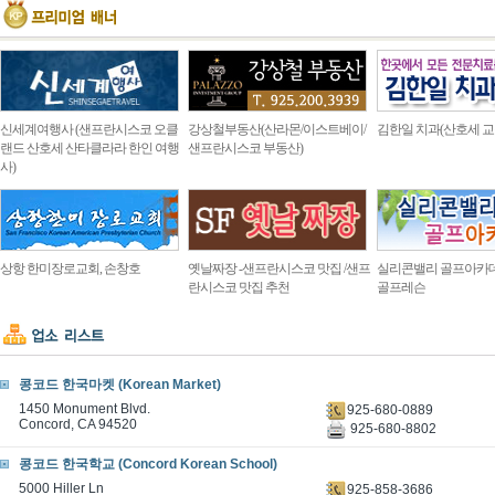
신세계여행사 (샌프란시스코 오클
강상철부동산(산라몬/이스트베이/
김한일 치과(산호세 교
랜드 산호세 산타클라라 한인 여행
샌프란시스코 부동산)
사)
상항 한미장로교회, 손창호
옛날짜장 -샌프란시스코 맛집 /샌프
실리콘밸리 골프아카
란시스코 맛집 추천
골프레슨
콩코드 한국마켓 (Korean Market)
1450 Monument Blvd.
925-680-0889
Concord, CA 94520
925-680-8802
콩코드 한국학교 (Concord Korean School)
5000 Hiller Ln
925-858-3686