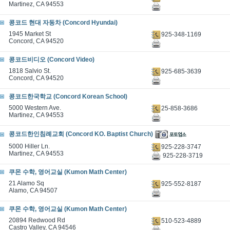
Martinez, CA 94553
콩코드 현대 자동차 (Concord Hyundai)
1945 Market St
925-348-1169
Concord, CA 94520
콩코드비디오 (Concord Video)
1818 Salvio St.
925-685-3639
Concord, CA 94520
콩코드한국학교 (Concord Korean School)
5000 Western Ave.
25-858-3686
Martinez, CA 94553
콩코드한인침례교회 (Concord KO. Baptist Church)
5000 Hiller Ln.
925-228-3747
Martinez, CA 94553
925-228-3719
쿠몬 수학, 영어교실 (Kumon Math Center)
21 Alamo Sq
925-552-8187
Alamo, CA 94507
쿠몬 수학, 영어교실 (Kumon Math Center)
20894 Redwood Rd
510-523-4889
Castro Valley, CA 94546