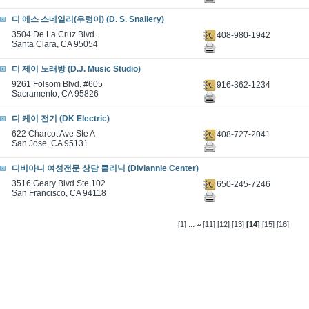
디 에스 스네일리(우렁이) (D. S. Snailery)
3504 De La Cruz Blvd.
408-980-1942
Santa Clara, CA 95054
디 제이 노래방 (D.J. Music Studio)
9261 Folsom Blvd. #605
916-362-1234
Sacramento, CA 95826
디 케이 전기 (DK Electric)
622 Charcot Ave Ste A
408-727-2041
San Jose, CA 95131
디비아니 여성전문 상담 클리닉 (Diviannie Center)
3516 Geary Blvd Ste 102
650-245-7246
San Francisco, CA 94118
...
[1]
[11]
[12]
[13]
[14]
[15]
[16]