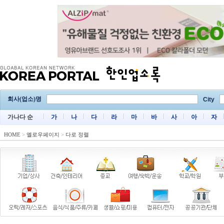
회사(업소)명
City
가나다 순
가
나
다
라
마
바
사
아
자
HOME
>
옐로우페이지
>
다로 정렬