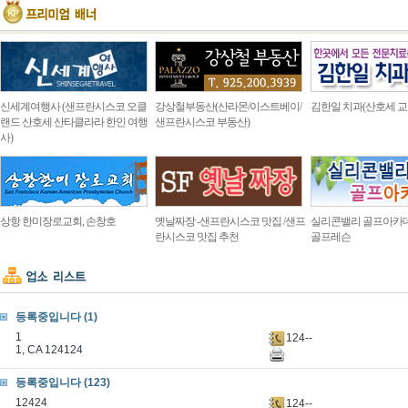
신세계여행사 (샌프란시스코 오클
강상철부동산(산라몬/이스트베이/
김한일 치과(산호세 교
랜드 산호세 산타클라라 한인 여행
샌프란시스코 부동산)
사)
상항 한미장로교회, 손창호
옛날짜장 -샌프란시스코 맛집 /샌프
실리콘밸리 골프아카
란시스코 맛집 추천
골프레슨
등록중입니다 (1)
1
124--
1, CA 124124
등록중입니다 (123)
12424
124--