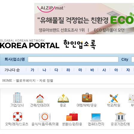
회사(업소)명
City
가나다 순
가
나
다
라
마
바
사
아
자
HOME
>
옐로우페이지
>
자로 정렬