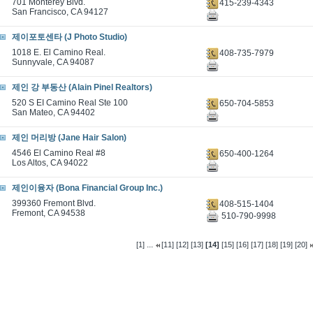
701 Monterey Blvd.
415-239-4343
San Francisco, CA 94127
제이포토센타 (J Photo Studio)
1018 E. El Camino Real.
408-735-7979
Sunnyvale, CA 94087
제인 강 부동산 (Alain Pinel Realtors)
520 S EI Camino Real Ste 100
650-704-5853
San Mateo, CA 94402
제인 머리방 (Jane Hair Salon)
4546 El Camino Real #8
650-400-1264
Los Altos, CA 94022
제인이융자 (Bona Financial Group Inc.)
399360 Fremont Blvd.
408-515-1404
Fremont, CA 94538
510-790-9998
...
[1]
[11]
[12]
[13]
[14]
[15]
[16]
[17]
[18]
[19]
[20]