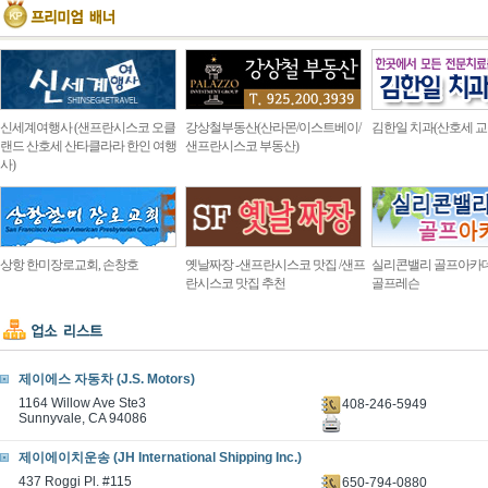
신세계여행사 (샌프란시스코 오클
강상철부동산(산라몬/이스트베이/
김한일 치과(산호세 교
랜드 산호세 산타클라라 한인 여행
샌프란시스코 부동산)
사)
상항 한미장로교회, 손창호
옛날짜장 -샌프란시스코 맛집 /샌프
실리콘밸리 골프아카
란시스코 맛집 추천
골프레슨
제이에스 자동차 (J.S. Motors)
1164 Willow Ave Ste3
408-246-5949
Sunnyvale, CA 94086
제이에이치운송 (JH International Shipping Inc.)
437 Roggi Pl. #115
650-794-0880