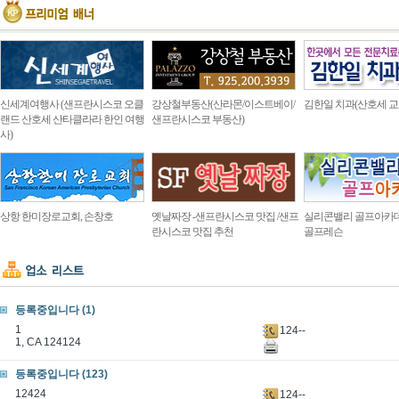
신세계여행사 (샌프란시스코 오클
강상철부동산(산라몬/이스트베이/
김한일 치과(산호세 교
랜드 산호세 산타클라라 한인 여행
샌프란시스코 부동산)
사)
상항 한미장로교회, 손창호
옛날짜장 -샌프란시스코 맛집 /샌프
실리콘밸리 골프아카
란시스코 맛집 추천
골프레슨
등록중입니다 (1)
1
124--
1, CA 124124
등록중입니다 (123)
12424
124--