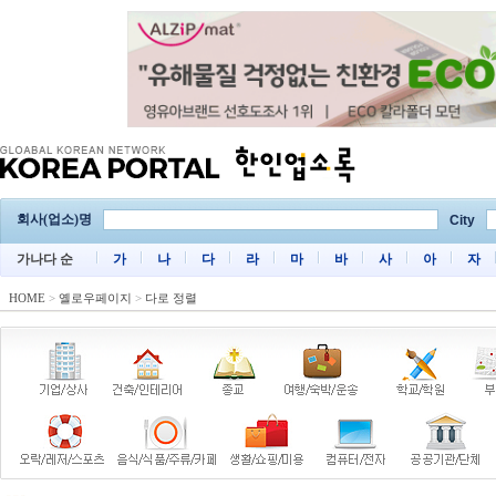
회사(업소)명
City
가나다 순
가
나
다
라
마
바
사
아
자
HOME
>
옐로우페이지
>
다로 정렬