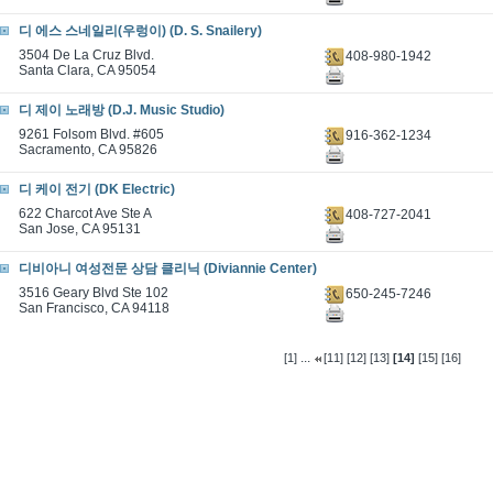
디 에스 스네일리(우렁이) (D. S. Snailery)
3504 De La Cruz Blvd.
408-980-1942
Santa Clara, CA 95054
디 제이 노래방 (D.J. Music Studio)
9261 Folsom Blvd. #605
916-362-1234
Sacramento, CA 95826
디 케이 전기 (DK Electric)
622 Charcot Ave Ste A
408-727-2041
San Jose, CA 95131
디비아니 여성전문 상담 클리닉 (Diviannie Center)
3516 Geary Blvd Ste 102
650-245-7246
San Francisco, CA 94118
...
[1]
[11]
[12]
[13]
[14]
[15]
[16]