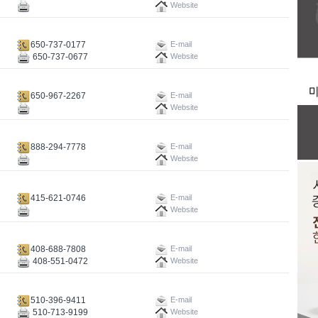
Website
650-737-0177
E-mail
650-737-0677
Website
650-967-2267
E-mail
Website
888-294-7778
E-mail
Website
415-621-0746
E-mail
Website
408-688-7808
E-mail
408-551-0472
Website
510-396-9411
E-mail
510-713-9199
Website