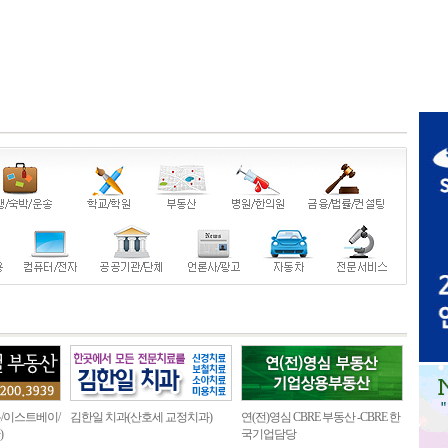
/이스트베이/
김한일 치과(산호세 교정치과)
연(전)영심 CBRE 부동산 -CBRE 한
)
국기업담당