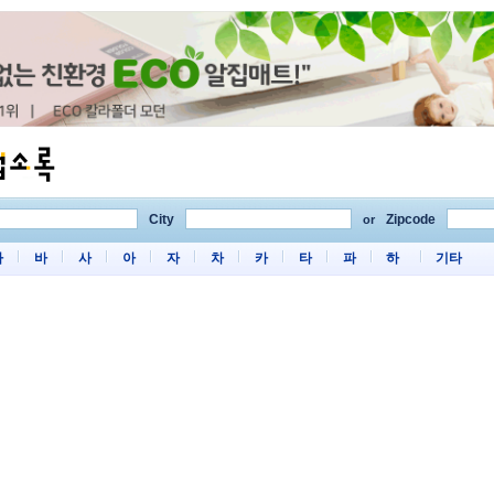
City
Zipcode
or
마
바
사
아
자
차
카
타
파
하
기타