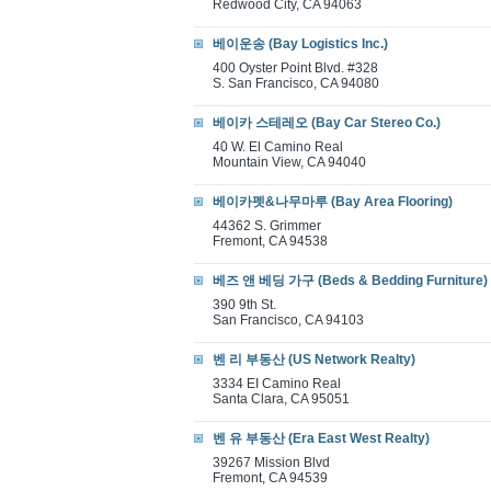
Redwood City, CA 94063
베이운송 (Bay Logistics Inc.)
400 Oyster Point Blvd. #328
S. San Francisco, CA 94080
베이카 스테레오 (Bay Car Stereo Co.)
40 W. El Camino Real
Mountain View, CA 94040
베이카펫&나무마루 (Bay Area Flooring)
44362 S. Grimmer
Fremont, CA 94538
베즈 앤 베딩 가구 (Beds & Bedding Furniture)
390 9th St.
San Francisco, CA 94103
벤 리 부동산 (US Network Realty)
3334 EI Camino Real
Santa Clara, CA 95051
벤 유 부동산 (Era East West Realty)
39267 Mission Blvd
Fremont, CA 94539