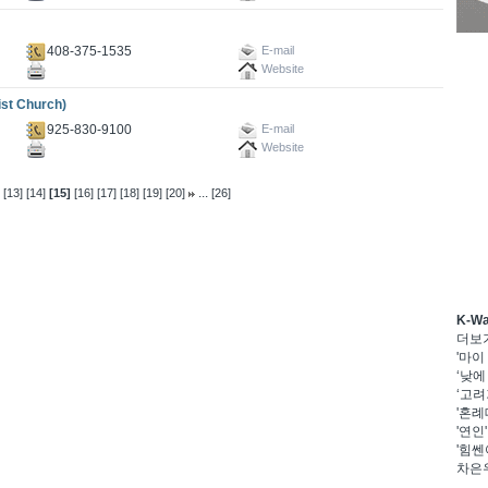
408-375-1535
E-mail
Website
t Church)
925-830-9100
E-mail
Website
...
[13]
[14]
[15]
[16]
[17]
[18]
[19]
[20]
[26]
K-W
더보
'마이
‘낮에
‘고려
'혼례
'연인
'힘쎈
차은우