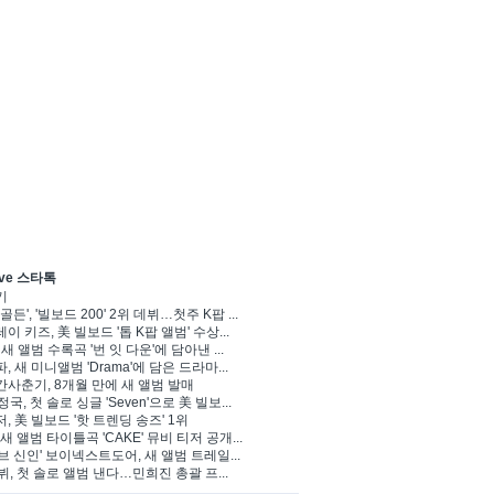
ve 스타톡
기
골든', '빌보드 200' 2위 데뷔…첫주 K팝 ...
이 키즈, 美 빌보드 '톱 K팝 앨범' 수상...
 새 앨범 수록곡 '번 잇 다운'에 담아낸 ...
, 새 미니앨범 'Drama'에 담은 드라마...
사춘기, 8개월 만에 새 앨범 발매
정국, 첫 솔로 싱글 'Seven'으로 美 빌보...
, 美 빌보드 '핫 트렌딩 송즈' 1위
Y, 새 앨범 타이틀곡 'CAKE' 뮤비 티저 공개...
브 신인' 보이넥스트도어, 새 앨범 트레일...
 뷔, 첫 솔로 앨범 낸다…민희진 총괄 프...