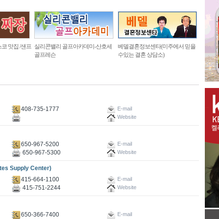
코 맛집 /샌프
실리콘밸리 골프아카데미-산호세
베델결혼정보센타(미주에서 믿을
골프레슨
수있는 결혼 상담소)
408-735-1777
E-mail
Website
650-967-5200
E-mail
650-967-5300
Website
Supply Center)
415-664-1100
E-mail
415-751-2244
Website
650-366-7400
E-mail