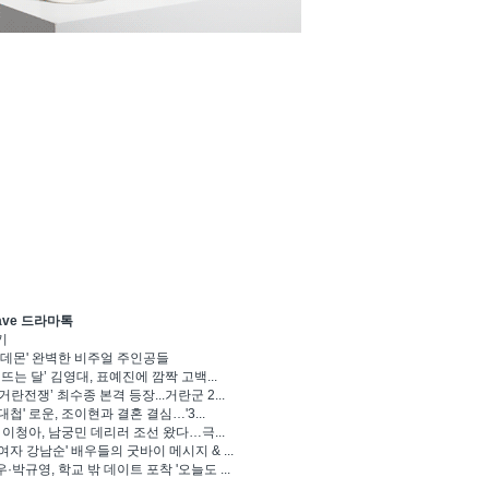
ave 드라마톡
기
 데몬' 완벽한 비주얼 주인공들
 뜨는 달’ 김영대, 표예진에 깜짝 고백...
거란전쟁’ 최수종 본격 등장...거란군 2...
대첩' 로운, 조이현과 결혼 결심…'3...
' 이청아, 남궁민 데리러 조선 왔다…극...
여자 강남순' 배우들의 굿바이 메시지 & ...
·박규영, 학교 밖 데이트 포착 '오늘도 ...