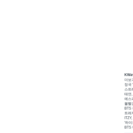
KWa
더보
정국 '
스트레
태연,
에스파
볼빨간
BTS 
트레저
ITZ
'하이
BTS