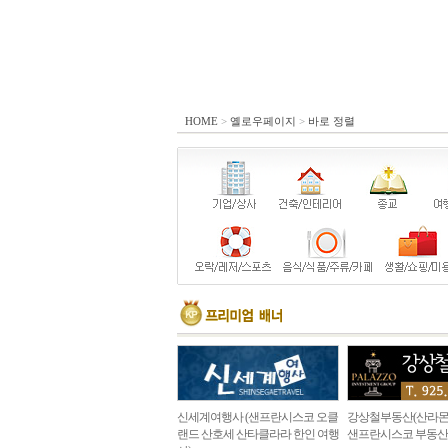
HOME
>
옐로우페이지
>
바로 정렬
신세계여행사 (샌프란시스코 오클
강상철부동산(산라몬
랜드 산호세 산타클라라 한인 여행
샌프란시스코 부동산