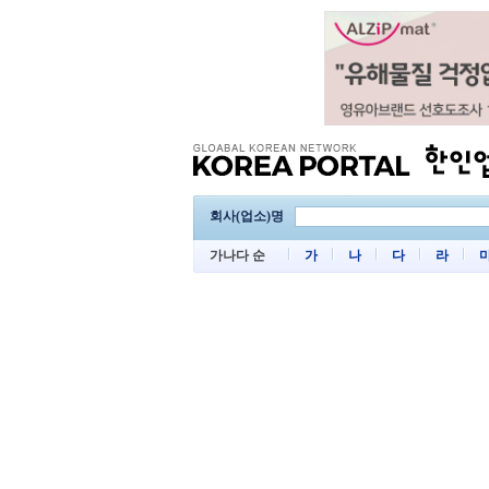
회사(업소)명
가나다 순
가
나
다
라