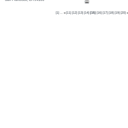
...
[1]
[11]
[12]
[13]
[14]
[15]
[16]
[17]
[18]
[19]
[20]