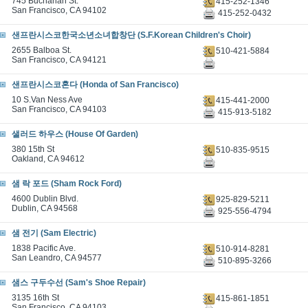
745 Buchanan St.
415-252-1346
San Francisco, CA 94102
415-252-0432
샌프란시스코한국소년소녀합창단 (S.F.Korean Children's Choir)
2655 Balboa St.
510-421-5884
San Francisco, CA 94121
샌프란시스코혼다 (Honda of San Francisco)
10 S.Van Ness Ave
415-441-2000
San Francisco, CA 94103
415-913-5182
샐러드 하우스 (House Of Garden)
380 15th St
510-835-9515
Oakland, CA 94612
샘 락 포드 (Sham Rock Ford)
4600 Dublin Blvd.
925-829-5211
Dublin, CA 94568
925-556-4794
샘 전기 (Sam Electric)
1838 Pacific Ave.
510-914-8281
San Leandro, CA 94577
510-895-3266
샘스 구두수선 (Sam's Shoe Repair)
3135 16th St
415-861-1851
San Francisco, CA 94103