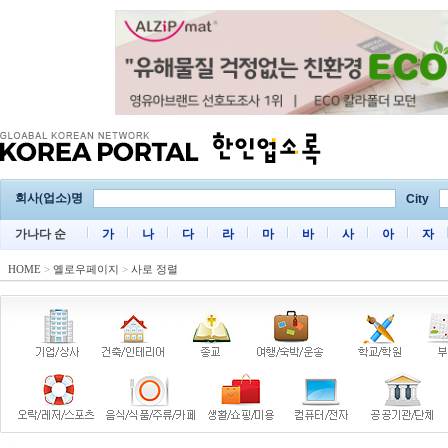
회사(업소)명
City
가나다 순
가
나
다
라
마
바
사
아
자
HOME
>
옐로우페이지
>
사로 정렬