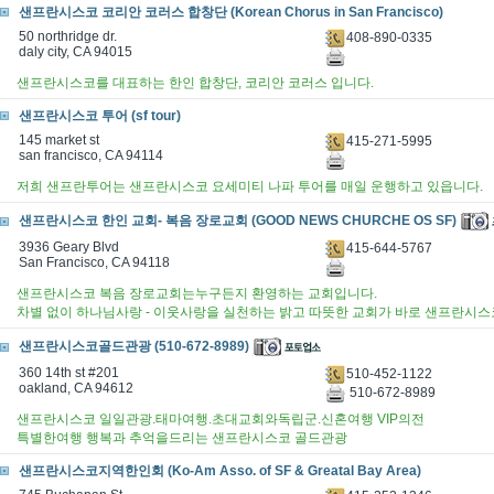
샌프란시스코 코리안 코러스 합창단 (Korean Chorus in San Francisco)
50 northridge dr.
408-890-0335
daly city, CA 94015
샌프란시스코를 대표하는 한인 합창단, 코리안 코러스 입니다.
샌프란시스코 투어 (sf tour)
145 market st
415-271-5995
san francisco, CA 94114
저희 샌프란투어는 샌프란시스코 요세미티 나파 투어를 매일 운행하고 있읍니다.
샌프란시스코 한인 교회- 복음 장로교회 (GOOD NEWS CHURCHE OS SF)
3936 Geary Blvd
415-644-5767
San Francisco, CA 94118
샌프란시스코 복음 장로교회는누구든지 환영하는 교회입니다.
차별 없이 하나님사랑 - 이웃사랑을 실천하는 밝고 따뜻한 교회가 바로 샌프란시스
샌프란시스코골드관광 (510-672-8989)
360 14th st #201
510-452-1122
oakland, CA 94612
510-672-8989
샌프란시스코 일일관광.태마여행.초대교회와독립군.신혼여행 VIP의전
특별한여행 행복과 추억을드리는 샌프란시스코 골드관광
샌프란시스코지역한인회 (Ko-Am Asso. of SF & Greatal Bay Area)