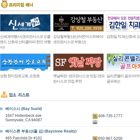
신세계여행사 (샌프란시스코 오클
강상철부동산(산라몬/이스트베이/
김한일 치과(산호세 교
랜드 산호세 산타클라라 한인 여행
샌프란시스코 부동산)
사)
상항 한미장로교회, 손창호
옛날짜장 -샌프란시스코 맛집 /샌프
실리콘밸리 골프아카
란시스코 맛집 추천
골프레슨
베이스시 (Bay Sushi)
1647 Hollenbeck ave
408-735-1777
Sunnyvale, CA 94087
베이스톤 부동산(폴 김) (Baystone Realty)
465 Fairchild Dr #102
650-967-5200