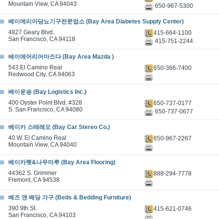
Mountain View, CA 94043
650-967-5300
베이에리아당뇨기구전문업소 (Bay Area Diabetes Supply Center)
4827 Geary Blvd.
415-664-1100
San Francisco, CA 94118
415-751-2244
베이에어리어마즈다 (Bay Area Mazda )
543 El Camino Real
650-366-7400
Redwood City, CA 94063
베이운송 (Bay Logistics Inc.)
400 Oyster Point Blvd. #328
650-737-0177
S. San Francisco, CA 94080
650-737-0677
베이카 스테레오 (Bay Car Stereo Co.)
40 W. El Camino Real
650-967-2267
Mountain View, CA 94040
베이카펫&나무마루 (Bay Area Flooring)
44362 S. Grimmer
888-294-7778
Fremont, CA 94538
베즈 앤 베딩 가구 (Beds & Bedding Furniture)
390 9th St.
415-621-0746
San Francisco, CA 94103