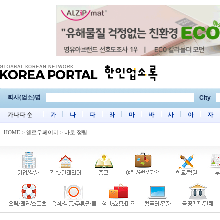
회사(업소)명
City
가나다 순
가
나
다
라
마
바
사
아
자
HOME
>
옐로우페이지
>
바로 정렬