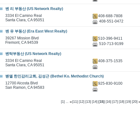
벤 리 부동산 (US Network Realty)
3334 EI Camino Real
408-688-7808
Santa Clara, CA 95051
408-551-0472
벤 유 부동산 (Era East West Realty)
39267 Mission Blvd
510-396-9411
Fremont, CA 94539
510-713-9199
벤탁부동산 (US Network Realty)
3334 El Camino Real
408-375-1535
Santa Clara, CA 95051
벧엘 한인감리교회, 김성근 (Bethel Ko. Methodist Church)
12700 Alcosta Blvd
925-830-9100
San Ramon, CA 94583
...
[1]
[11]
[12]
[13]
[14]
[15]
[16]
[17]
[18]
[19]
[20]