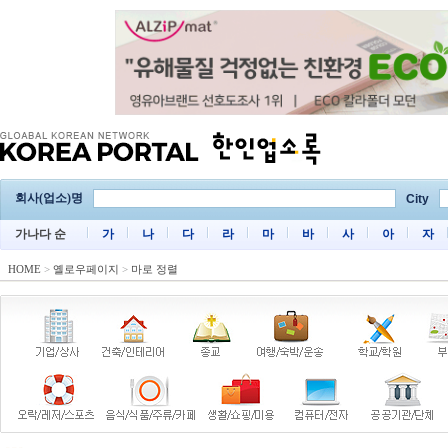
회사(업소)명
City
가나다 순
가
나
다
라
마
바
사
아
자
HOME
>
옐로우페이지
>
마로 정렬