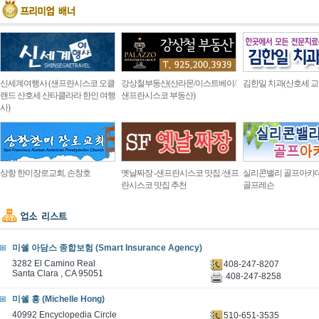
신세계여행사 (샌프란시스코 오클
강상철부동산(산라몬/이스트베이/
김한일 치과(산호세 교
랜드 산호세 산타클라라 한인 여행
샌프란시스코 부동산)
사)
상항 한미장로교회, 손창호
옛날짜장 -샌프란시스코 맛집 /샌프
실리콘밸리 골프아카
란시스코 맛집 추천
골프레슨
미쉘 아담스 종합보험 (Smart Insurance Agency)
3282 El Camino Real
408-247-8207
Santa Clara , CA 95051
408-247-8258
미쉘 홍 (Michelle Hong)
40992 Encyclopedia Circle
510-651-3535