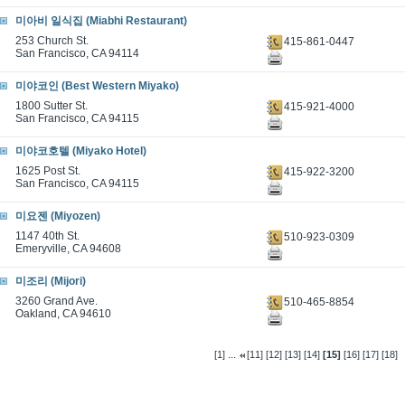
미아비 일식집 (Miabhi Restaurant)
253 Church St.
415-861-0447
San Francisco, CA 94114
미야코인 (Best Western Miyako)
1800 Sutter St.
415-921-4000
San Francisco, CA 94115
미야코호텔 (Miyako Hotel)
1625 Post St.
415-922-3200
San Francisco, CA 94115
미요젠 (Miyozen)
1147 40th St.
510-923-0309
Emeryville, CA 94608
미조리 (Mijori)
3260 Grand Ave.
510-465-8854
Oakland, CA 94610
...
[1]
[11]
[12]
[13]
[14]
[15]
[16]
[17]
[18]