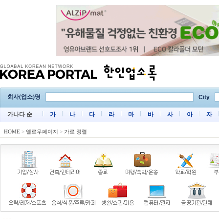
회사(업소)명
City
가나다 순
가
나
다
라
마
바
사
아
자
HOME
>
옐로우페이지
>
가로 정렬