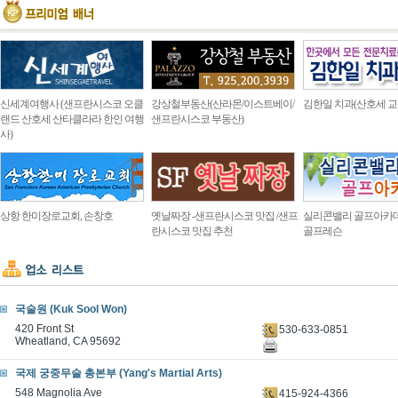
신세계여행사 (샌프란시스코 오클
강상철부동산(산라몬/이스트베이/
김한일 치과(산호세 교
랜드 산호세 산타클라라 한인 여행
샌프란시스코 부동산)
사)
상항 한미장로교회, 손창호
옛날짜장 -샌프란시스코 맛집 /샌프
실리콘밸리 골프아카
란시스코 맛집 추천
골프레슨
국술원 (Kuk Sool Won)
420 Front St
530-633-0851
Wheatland, CA 95692
국제 궁중무술 총본부 (Yang's Martial Arts)
548 Magnolia Ave
415-924-4366