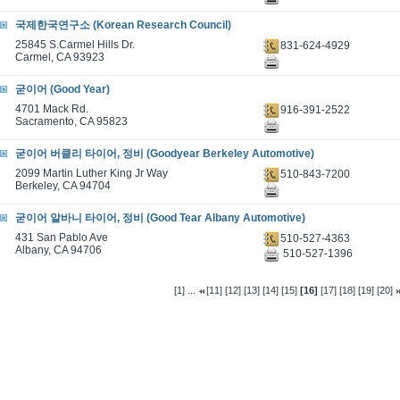
국제한국연구소 (Korean Research Council)
25845 S.Carmel Hills Dr.
831-624-4929
Carmel, CA 93923
굳이어 (Good Year)
4701 Mack Rd.
916-391-2522
Sacramento, CA 95823
굳이어 버클리 타이어, 정비 (Goodyear Berkeley Automotive)
2099 Martin Luther King Jr Way
510-843-7200
Berkeley, CA 94704
굳이어 알바니 타이어, 정비 (Good Tear Albany Automotive)
431 San Pablo Ave
510-527-4363
Albany, CA 94706
510-527-1396
...
[1]
[11]
[12]
[13]
[14]
[15]
[16]
[17]
[18]
[19]
[20]