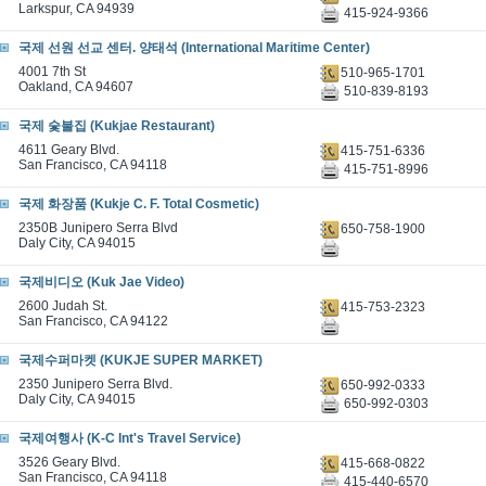
Larkspur, CA 94939
415-924-9366
국제 선원 선교 센터. 양태석 (International Maritime Center)
4001 7th St
510-965-1701
Oakland, CA 94607
510-839-8193
국제 숯불집 (Kukjae Restaurant)
4611 Geary Blvd.
415-751-6336
San Francisco, CA 94118
415-751-8996
국제 화장품 (Kukje C. F. Total Cosmetic)
2350B Junipero Serra Blvd
650-758-1900
Daly City, CA 94015
국제비디오 (Kuk Jae Video)
2600 Judah St.
415-753-2323
San Francisco, CA 94122
국제수퍼마켓 (KUKJE SUPER MARKET)
2350 Junipero Serra Blvd.
650-992-0333
Daly City, CA 94015
650-992-0303
국제여행사 (K-C Int's Travel Service)
3526 Geary Blvd.
415-668-0822
San Francisco, CA 94118
415-440-6570