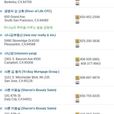
Berkeley, CA 94709
생명의 강 교회 (River of Life CFC)
600 Grand Ave.
650-952-2599
South San Francisco, CA 94080
하나님의 목적을 이루는 말씀 공동체
샤나김부동산 (new star realty & inv.)
5990 Stoneridge Dr.#100
925-200-3636
Pleasanton, CA 94588
샤닌양 (shaneen yang)
1901 S. Bascom Ave #500
408-505-0881
Campbell, CA 95008
408-377-9943
샤론 김 융자 (Tri-Bay Mortgage Group )
1101 S. Winchester Blvd. #K-235
408-687-9878
San Jose, CA 95128
샤론 미용실 (Sharon's Beauty Salon)
191-87th St
650-755-8335
Daly City, CA 94051
샤론 미용실 (Sharon's Beauty Salon)