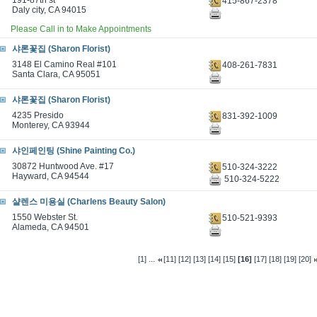
191-87th st
415-867-2378
Daly city, CA 94015
Please Call in to Make Appointments
샤론꽃집 (Sharon Florist)
3148 El Camino Real #101
408-261-7831
Santa Clara, CA 95051
샤론꽃집 (Sharon Florist)
4235 Presido
831-392-1009
Monterey, CA 93944
샤인페인팅 (Shine Painting Co.)
30872 Huntwood Ave. #17
510-324-3222
Hayward, CA 94544
510-324-5222
샬렌스 미용실 (Charlens Beauty Salon)
1550 Webster St.
510-521-9393
Alameda, CA 94501
...
[1]
[11]
[12]
[13]
[14]
[15]
[16]
[17]
[18]
[19]
[20]