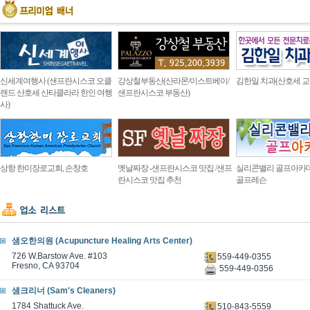
신세계여행사 (샌프란시스코 오클
강상철부동산(산라몬/이스트베이/
김한일 치과(산호세 교
랜드 산호세 산타클라라 한인 여행
샌프란시스코 부동산)
사)
상항 한미장로교회, 손창호
옛날짜장 -샌프란시스코 맛집 /샌프
실리콘밸리 골프아카
란시스코 맛집 추천
골프레슨
샘오한의원 (Acupuncture Healing Arts Center)
726 W.Barstow Ave. #103
559-449-0355
Fresno, CA 93704
559-449-0356
샘크리너 (Sam's Cleaners)
1784 Shattuck Ave.
510-843-5559