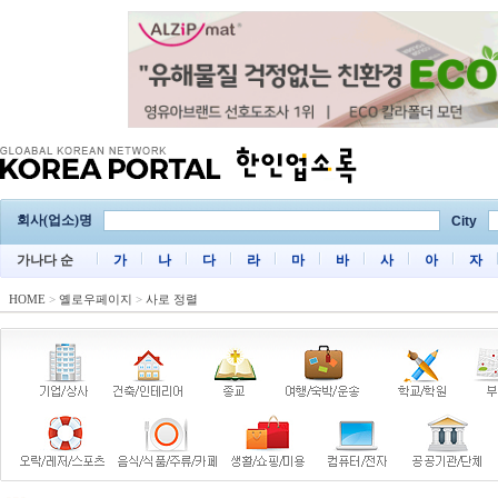
회사(업소)명
City
가나다 순
가
나
다
라
마
바
사
아
자
HOME
>
옐로우페이지
>
사로 정렬