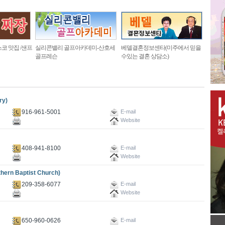
코 맛집 /샌프
실리콘밸리 골프아카데미-산호세
베델결혼정보센타(미주에서 믿을
골프레슨
수있는 결혼 상담소)
ry)
916-961-5001
E-mail
Website
408-941-8100
E-mail
Website
rn Baptist Church)
209-358-6077
E-mail
Website
650-960-0626
E-mail