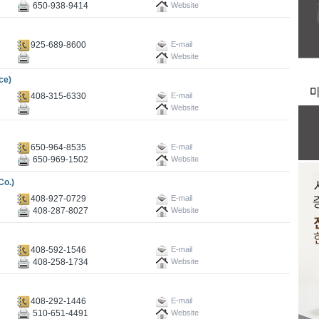
650-938-9414
Website
925-689-8600
E-mail
Website
ce)
408-315-6330
E-mail
Website
650-964-8535
E-mail
650-969-1502
Website
o.)
408-927-0729
E-mail
408-287-8027
Website
408-592-1546
E-mail
408-258-1734
Website
408-292-1446
E-mail
510-651-4491
Website