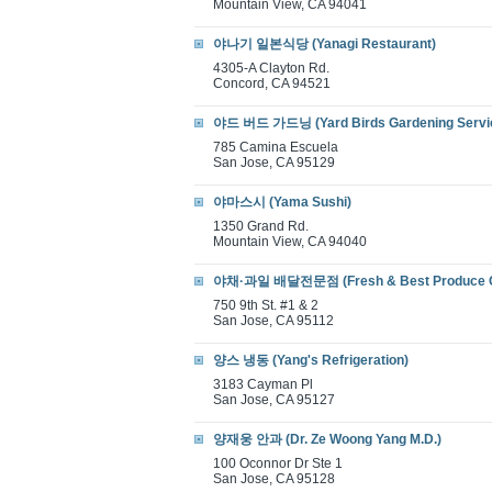
Mountain View, CA 94041
야나기 일본식당 (Yanagi Restaurant)
4305-A Clayton Rd.
Concord, CA 94521
야드 버드 가드닝 (Yard Birds Gardening Servi
785 Camina Escuela
San Jose, CA 95129
야마스시 (Yama Sushi)
1350 Grand Rd.
Mountain View, CA 94040
야채·과일 배달전문점 (Fresh & Best Produce C
750 9th St. #1 & 2
San Jose, CA 95112
양스 냉동 (Yang's Refrigeration)
3183 Cayman Pl
San Jose, CA 95127
양재웅 안과 (Dr. Ze Woong Yang M.D.)
100 Oconnor Dr Ste 1
San Jose, CA 95128