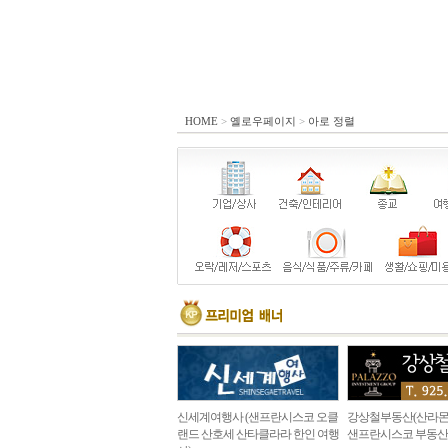
HOME
>
옐로우페이지
>
아로 정렬
신세계여행사 (샌프란시스코 오클
강상철부동산(산라몬
랜드 산호세 산타클라라 한인 여행
샌프란시스코 부동산