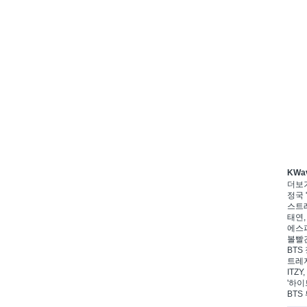
KWa
더보
정국 '
스트레
태연,
에스파
볼빨간
BTS 
트레저
ITZ
'하이
BTS