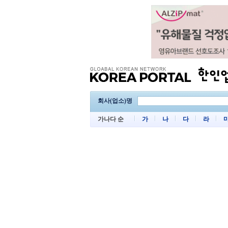
회사(업소)명
가나다 순
가
나
다
라