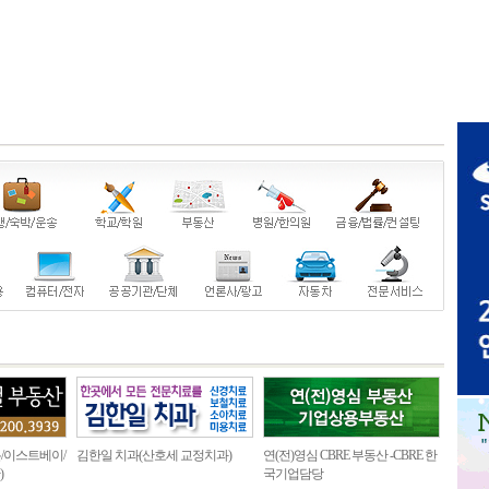
/이스트베이/
김한일 치과(산호세 교정치과)
연(전)영심 CBRE 부동산 -CBRE 한
)
국기업담당