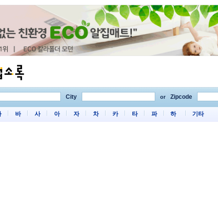
City
Zipcode
or
마
바
사
아
자
차
카
타
파
하
기타