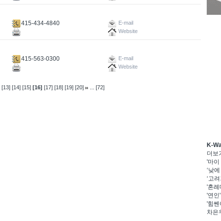
415-434-4840
E-mail
Website
415-563-0300
E-mail
Website
...
[13]
[14]
[15]
[16]
[17]
[18]
[19]
[20]
[72]
K-W
더보
'마이
‘낮에
‘고려
'혼례
'연인
'힘쎈
차은우