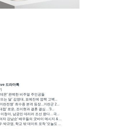
ave 드라마톡
기
 데몬' 완벽한 비주얼 주인공들
 뜨는 달’ 김영대, 표예진에 깜짝 고백...
거란전쟁’ 최수종 본격 등장...거란군 2...
대첩' 로운, 조이현과 결혼 결심…'3...
' 이청아, 남궁민 데리러 조선 왔다…극...
여자 강남순' 배우들의 굿바이 메시지 & ...
·박규영, 학교 밖 데이트 포착 '오늘도 ...