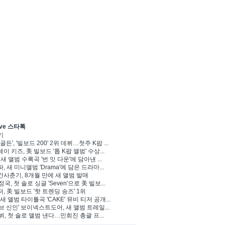
ve 스타톡
기
골든', '빌보드 200' 2위 데뷔…첫주 K팝 ...
이 키즈, 美 빌보드 '톱 K팝 앨범' 수상...
 새 앨범 수록곡 '번 잇 다운'에 담아낸 ...
, 새 미니앨범 'Drama'에 담은 드라마...
사춘기, 8개월 만에 새 앨범 발매
정국, 첫 솔로 싱글 'Seven'으로 美 빌보...
, 美 빌보드 '핫 트렌딩 송즈' 1위
Y, 새 앨범 타이틀곡 'CAKE' 뮤비 티저 공개...
브 신인' 보이넥스트도어, 새 앨범 트레일...
 뷔, 첫 솔로 앨범 낸다…민희진 총괄 프...