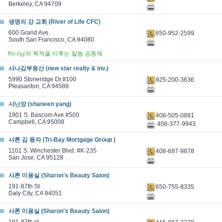
Berkeley, CA 94709
생명의 강 교회 (River of Life CFC)
600 Grand Ave.
650-952-2599
South San Francisco, CA 94080
하나님의 목적을 이루는 말씀 공동체
샤나김부동산 (new star realty & inv.)
5990 Stoneridge Dr.#100
925-200-3636
Pleasanton, CA 94588
샤닌양 (shaneen yang)
1901 S. Bascom Ave #500
408-505-0881
Campbell, CA 95008
408-377-9943
샤론 김 융자 (Tri-Bay Mortgage Group )
1101 S. Winchester Blvd. #K-235
408-687-9878
San Jose, CA 95128
샤론 미용실 (Sharon's Beauty Salon)
191-87th St
650-755-8335
Daly City, CA 94051
샤론 미용실 (Sharon's Beauty Salon)