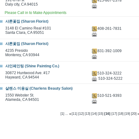
191-87th st
415-867-2378
Daly city, CA 94015
Please Call in to Make Appointments
샤론꽃집 (Sharon Florist)
3148 El Camino Real #101
408-261-7831
Santa Clara, CA 95051
샤론꽃집 (Sharon Florist)
4235 Presido
831-392-1009
Monterey, CA 93944
샤인페인팅 (Shine Painting Co.)
30872 Huntwood Ave. #17
510-324-3222
Hayward, CA 94544
510-324-5222
샬렌스 미용실 (Charlens Beauty Salon)
1550 Webster St.
510-521-9393
Alameda, CA 94501
...
[1]
[11]
[12]
[13]
[14]
[15]
[16]
[17]
[18]
[19]
[20]