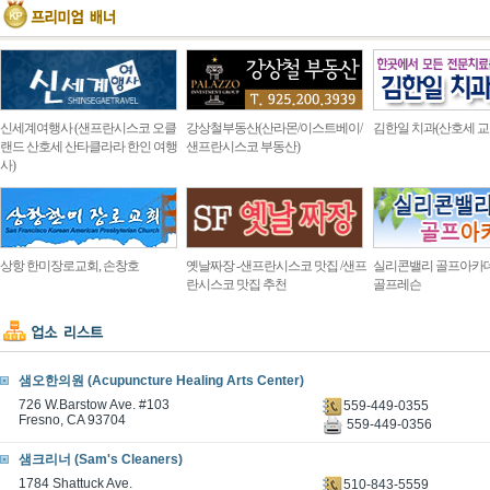
신세계여행사 (샌프란시스코 오클
강상철부동산(산라몬/이스트베이/
김한일 치과(산호세 교
랜드 산호세 산타클라라 한인 여행
샌프란시스코 부동산)
사)
상항 한미장로교회, 손창호
옛날짜장 -샌프란시스코 맛집 /샌프
실리콘밸리 골프아카
란시스코 맛집 추천
골프레슨
샘오한의원 (Acupuncture Healing Arts Center)
726 W.Barstow Ave. #103
559-449-0355
Fresno, CA 93704
559-449-0356
샘크리너 (Sam's Cleaners)
1784 Shattuck Ave.
510-843-5559