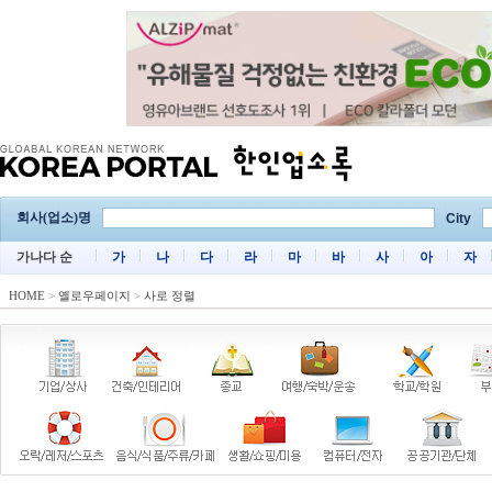
회사(업소)명
City
가나다 순
가
나
다
라
마
바
사
아
자
HOME
>
옐로우페이지
>
사로 정렬