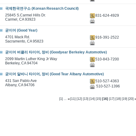
국제한국연구소 (Korean Research Council)
25845 S.Carmel Hills Dr.
831-624-4929
Carmel, CA 93923
굳이어 (Good Year)
4701 Mack Rd.
916-391-2522
Sacramento, CA 95823
굳이어 버클리 타이어, 정비 (Goodyear Berkeley Automotive)
2099 Martin Luther King Jr Way
510-843-7200
Berkeley, CA 94704
굳이어 알바니 타이어, 정비 (Good Tear Albany Automotive)
431 San Pablo Ave
510-527-4363
Albany, CA 94706
510-527-1396
...
[1]
[11]
[12]
[13]
[14]
[15]
[16]
[17]
[18]
[19]
[20]