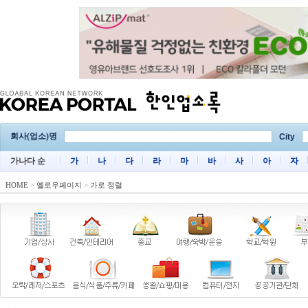
회사(업소)명
City
가나다 순
가
나
다
라
마
바
사
아
자
HOME
>
옐로우페이지
>
가로 정렬