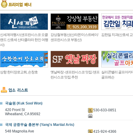
신세계여행사 (샌프란시스코 오클
강상철부동산(산라몬/이스트베이/
김한일 치과(산호세 교
랜드 산호세 산타클라라 한인 여행
샌프란시스코 부동산)
사)
상항 한미장로교회, 손창호
옛날짜장 -샌프란시스코 맛집 /샌프
실리콘밸리 골프아카
란시스코 맛집 추천
골프레슨
국술원 (Kuk Sool Won)
420 Front St
530-633-0851
Wheatland, CA 95692
국제 궁중무술 총본부 (Yang's Martial Arts)
548 Magnolia Ave
415-924-4366