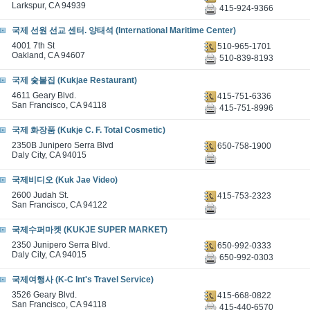
Larkspur, CA 94939
415-924-9366
국제 선원 선교 센터. 양태석 (International Maritime Center)
4001 7th St
510-965-1701
Oakland, CA 94607
510-839-8193
국제 숯불집 (Kukjae Restaurant)
4611 Geary Blvd.
415-751-6336
San Francisco, CA 94118
415-751-8996
국제 화장품 (Kukje C. F. Total Cosmetic)
2350B Junipero Serra Blvd
650-758-1900
Daly City, CA 94015
국제비디오 (Kuk Jae Video)
2600 Judah St.
415-753-2323
San Francisco, CA 94122
국제수퍼마켓 (KUKJE SUPER MARKET)
2350 Junipero Serra Blvd.
650-992-0333
Daly City, CA 94015
650-992-0303
국제여행사 (K-C Int's Travel Service)
3526 Geary Blvd.
415-668-0822
San Francisco, CA 94118
415-440-6570