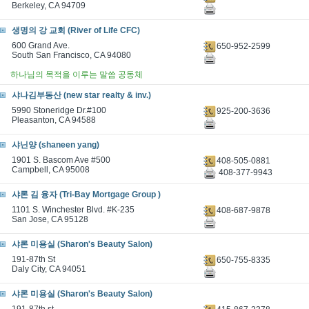
Berkeley, CA 94709
생명의 강 교회 (River of Life CFC)
600 Grand Ave.
650-952-2599
South San Francisco, CA 94080
하나님의 목적을 이루는 말씀 공동체
샤나김부동산 (new star realty & inv.)
5990 Stoneridge Dr.#100
925-200-3636
Pleasanton, CA 94588
샤닌양 (shaneen yang)
1901 S. Bascom Ave #500
408-505-0881
Campbell, CA 95008
408-377-9943
샤론 김 융자 (Tri-Bay Mortgage Group )
1101 S. Winchester Blvd. #K-235
408-687-9878
San Jose, CA 95128
샤론 미용실 (Sharon's Beauty Salon)
191-87th St
650-755-8335
Daly City, CA 94051
샤론 미용실 (Sharon's Beauty Salon)