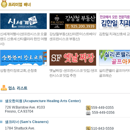
신세계여행사 (샌프란시스코 오클
강상철부동산(산라몬/이스트베이/
김한일 치과(산호세 교
랜드 산호세 산타클라라 한인 여행
샌프란시스코 부동산)
사)
상항 한미장로교회, 손창호
옛날짜장 -샌프란시스코 맛집 /샌프
실리콘밸리 골프아카
란시스코 맛집 추천
골프레슨
샘오한의원 (Acupuncture Healing Arts Center)
726 W.Barstow Ave. #103
559-449-0355
Fresno, CA 93704
559-449-0356
샘크리너 (Sam's Cleaners)
1784 Shattuck Ave.
510-843-5559