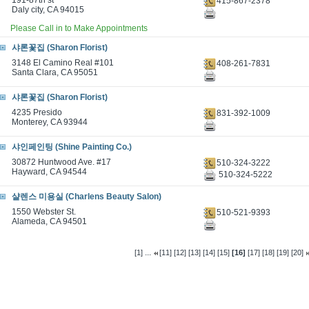
191-87th st
415-867-2378
Daly city, CA 94015
Please Call in to Make Appointments
샤론꽃집 (Sharon Florist)
3148 El Camino Real #101
408-261-7831
Santa Clara, CA 95051
샤론꽃집 (Sharon Florist)
4235 Presido
831-392-1009
Monterey, CA 93944
샤인페인팅 (Shine Painting Co.)
30872 Huntwood Ave. #17
510-324-3222
Hayward, CA 94544
510-324-5222
샬렌스 미용실 (Charlens Beauty Salon)
1550 Webster St.
510-521-9393
Alameda, CA 94501
...
[1]
[11]
[12]
[13]
[14]
[15]
[16]
[17]
[18]
[19]
[20]