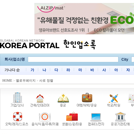
회사(업소)명
City
가나다 순
가
나
다
라
마
바
사
아
자
HOME
>
옐로우페이지
>
사로 정렬