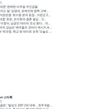
기
 데몬' 완벽한 비주얼 주인공들
 뜨는 달’ 김영대, 표예진에 깜짝 고백...
거란전쟁’ 최수종 본격 등장...거란군 2...
대첩' 로운, 조이현과 결혼 결심…'3...
' 이청아, 남궁민 데리러 조선 왔다…극...
여자 강남순' 배우들의 굿바이 메시지 & ...
·박규영, 학교 밖 데이트 포착 '오늘도 ...
ve 스타톡
기
골든', '빌보드 200' 2위 데뷔…첫주 K팝 ...