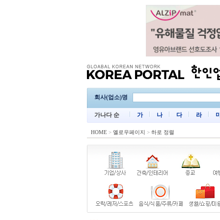
회사(업소)명
가나다 순
가
나
다
라
HOME
>
옐로우페이지
>
하로 정렬