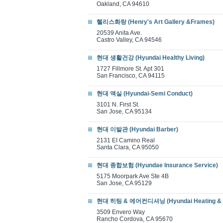
Oakland, CA 94610
헬리스화랑 (Henry's Art Gallery &Frames)
20539 Anita Ave.
Castro Valley, CA 94546
현대 생활건강 (Hyundai Healthy Living)
1727 Fillmore St. Apt 301
San Francisco, CA 94115
현대 액실 (Hyundai-Semi Conduct)
3101 N. First St.
San Jose, CA 95134
현대 이발관 (Hyundai Barber)
2131 EI Camino Real
Santa Clara, CA 95050
현대 종합보험 (Hyundae Insurance Service)
5175 Moorpark Ave Ste 4B
San Jose, CA 95129
현대 히팅 & 에어컨디셔닝 (Hyundai Heating & Air
3509 Envero Way
Rancho Cordova, CA 95670