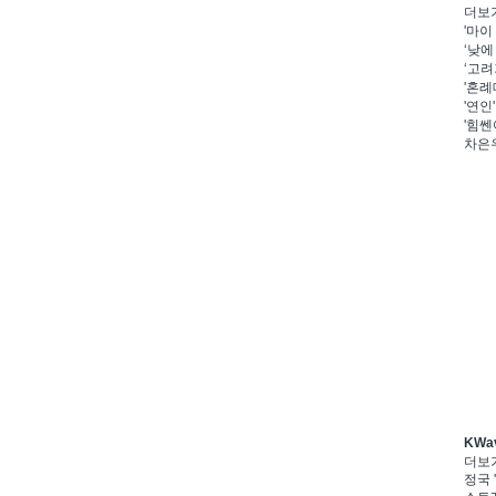
더보
'마이
‘낮에
‘고려
'혼례
'연인
'힘쎈
차은우
KWa
더보
정국 '