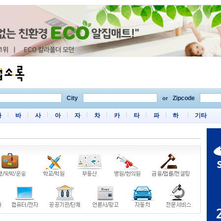
City
Zipcode
or
마
바
사
아
자
차
카
타
파
하
기타