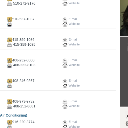
510-272-9176
Website
510-537-1037
E-mail
Website
415-359-1086
E-mail
415-359-1085
Website
408-232-8000
E-mail
408-232-8103
Website
408-246-9367
E-mail
Website
408-973-9732
E-mail
408-252-8681
Website
 Conditioning)
916-220-3774
E-mail
Website