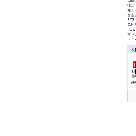
스트레
태연,
에스파
볼빨간
BTS 
트레저
ITZ
'하이
BTS
만