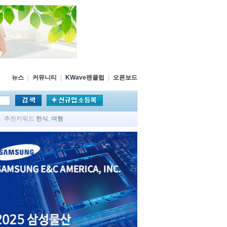
뉴스
|
커뮤니티
|
KWave팬클럽
|
오픈보드
추천키워드
한식
,
여행