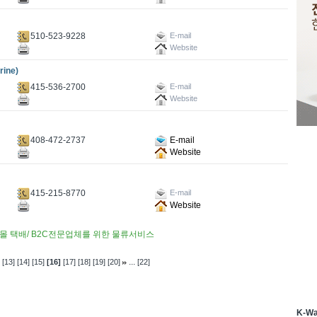
510-523-9228
E-mail
Website
ine)
415-536-2700
E-mail
Website
408-472-2737
E-mail
Website
415-215-8770
E-mail
Website
핑몰 택배/ B2C전문업체를 위한 물류서비스
...
[13]
[14]
[15]
[16]
[17]
[18]
[19]
[20]
[22]
K-W