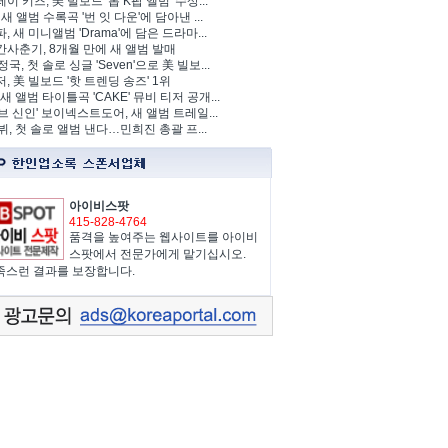
이 키즈, 美 빌보드 '톱 K팝 앨범' 수상...
 새 앨범 수록곡 '번 잇 다운'에 담아낸 ...
, 새 미니앨범 'Drama'에 담은 드라마...
사춘기, 8개월 만에 새 앨범 발매
정국, 첫 솔로 싱글 'Seven'으로 美 빌보...
, 美 빌보드 '핫 트렌딩 송즈' 1위
Y, 새 앨범 타이틀곡 'CAKE' 뮤비 티저 공개...
브 신인' 보이넥스트도어, 새 앨범 트레일...
 뷔, 첫 솔로 앨범 낸다…민희진 총괄 프...
아이비스팟
415-828-4764
품격을 높여주는 웹사이트를 아이비
스팟에서 전문가에게 맡기십시오.
족스런 결과를 보장합니다.