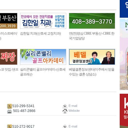
/이스트베이/
김한일 치과(산호세 교정치과)
연(전)영심 CBRE 부동산 -CBRE 한
)
국기업담당
코 맛집 /샌프
실리콘밸리 골프아카데미-산호세
베델결혼정보센타(미주에서 믿을
골프레슨
수있는 결혼 상담소)
510-299-5341
E-mail
501-487-2866
Website
510-272-9017
E-mail