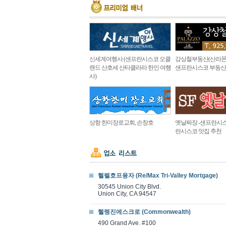
신세계여행사 (샌프란시스코 오클
강상철부동산(산라몬
랜드 산호세 산타클라라 한인 여행
샌프란시스코 부동산
사)
상항 한미장로교회, 손창호
옛날짜장 -샌프란시스
란시스코 맛집 추천
헬렐호프융자 (Re/Max Tri-Valley Mortgage)
30545 Union City Blvd.
Union City, CA 94547
헬렝진에스크로 (Commonwealth)
490 Grand Ave. #100