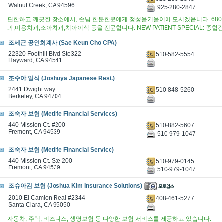
Walnut Creek, CA 94596
925-280-2847
편한하고 깨끗한 장소에서, 손님 한분한분에게 정성을기울이어 모시겠읍니다. 68
과,미용치과,소아치과,치아이식 등을 전문합니다. NEW PATIENT SPECIAL: 종합검진
조세근 공인회계사 (Sae Keun Cho CPA)
22320 Foothill Blvd Ste322
510-582-5554
Hayward, CA 94541
조수야 일식 (Joshuya Japanese Rest.)
2441 Dwight way
510-848-5260
Berkeley, CA 94704
조숙자 보험 (Metlife Financial Services)
440 Mission Ct. #200
510-882-5607
Fremont, CA 94539
510-979-1047
조숙자 보험 (Metlife Financial Service)
440 Mission Ct. Ste 200
510-979-0145
Fremont, CA 94539
510-979-1047
조슈아김 보험 (Joshua Kim Insurance Solutions)
2010 El Camion Real #2344
408-461-5277
Santa Clara, CA 95050
자동차, 주택, 비즈니스, 생명보험 등 다양한 보험 서비스를 제공하고 있습니다.