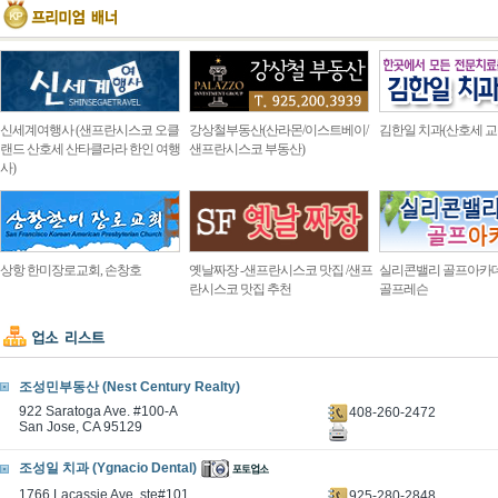
신세계여행사 (샌프란시스코 오클
강상철부동산(산라몬/이스트베이/
김한일 치과(산호세 교
랜드 산호세 산타클라라 한인 여행
샌프란시스코 부동산)
사)
상항 한미장로교회, 손창호
옛날짜장 -샌프란시스코 맛집 /샌프
실리콘밸리 골프아카
란시스코 맛집 추천
골프레슨
조성민부동산 (Nest Century Realty)
922 Saratoga Ave. #100-A
408-260-2472
San Jose, CA 95129
조성일 치과 (Ygnacio Dental)
1766 Lacassie Ave. ste#101
925-280-2848