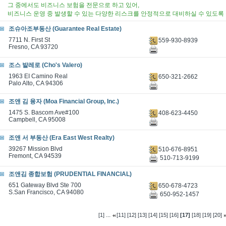
그 중에서도 비즈니스 보험을 전문으로 하고 있어,
비즈니스 운영 중 발생할 수 있는 다양한 리스크를 안정적으로 대비하실 수 있도록
조슈아조부동산 (Guarantee Real Estate)
7711 N. First St
559-930-8939
Fresno, CA 93720
조스 발레로 (Cho's Valero)
1963 EI Camino Real
650-321-2662
Palo Alto, CA 94306
조앤 김 융자 (Moa Financial Group, Inc.)
1475 S. Bascom Ave#100
408-623-4450
Campbell, CA 95008
조앤 서 부동산 (Era East West Realty)
39267 Mission Blvd
510-676-8951
Fremont, CA 94539
510-713-9199
조앤김 종합보험 (PRUDENTIAL FINANCIAL)
651 Gateway Blvd Ste 700
650-678-4723
S.San Francisco, CA 94080
650-952-1457
...
[1]
[11]
[12]
[13]
[14]
[15]
[16]
[17]
[18]
[19]
[20]