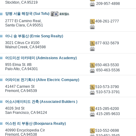
Stockton, CA 95219
209-957-4898
양평 서울 해장국 (Sui Tofu)
2777 El Camino Real,
408-261-2777
Santa Clara, CA 95051
어니 송 부동산 (Ernie Song Realty)
3021 Citrus Cir #100
877-932-5679
Walnut Creek, CA 94598
어드미션 아카데미 (Admissions Academy)
955 Elma St. #B
650-463-5530
Palo Alto, CA 94301
650-463-5536
어라이브 전기회사 (Alive Electric Company)
41447 Carmen St
510-573-3790
Fremont, CA 94539
510-573-3791
어소시에이티드 건축 (Associated Bulders )
4026 3rd St
415-285-6200
San Francisco, CA 94124
415-285-9633
어스틴 리 부동산 (Boojanara Realty)
40990 Encyclopedia Cir
510-552-0698
Fremont, CA 94538
510-651-3545