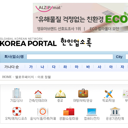
회사(업소)명
City
가나다 순
가
나
다
라
마
바
사
아
자
HOME
>
옐로우페이지
>
아로 정렬