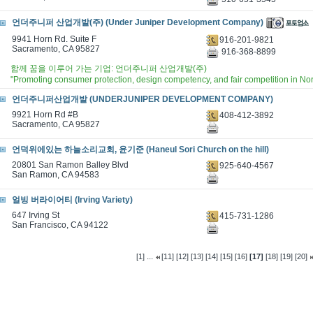
언더주니퍼 산업개발(주) (Under Juniper Development Company)
9941 Horn Rd. Suite F
916-201-9821
Sacramento, CA 95827
916-368-8899
함께 꿈을 이루어 가는 기업: 언더주니퍼 산업개발(주)
"Promoting consumer protection, design competency, and fair competition in North
언더주니퍼산업개발 (UNDERJUNIPER DEVELOPMENT COMPANY)
9921 Horn Rd #B
408-412-3892
Sacramento, CA 95827
언덕위에있는 하늘소리교회, 윤기준 (Haneul Sori Church on the hill)
20801 San Ramon Balley Blvd
925-640-4567
San Ramon, CA 94583
얼빙 버라이어티 (Irving Variety)
647 Irving St
415-731-1286
San Francisco, CA 94122
...
[1]
[11]
[12]
[13]
[14]
[15]
[16]
[17]
[18]
[19]
[20]