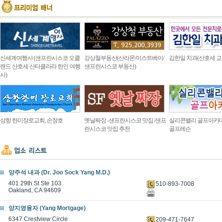
신세계여행사 (샌프란시스코 오클
강상철부동산(산라몬/이스트베이/
김한일 치과(산호세 교
랜드 산호세 산타클라라 한인 여행
샌프란시스코 부동산)
사)
상항 한미장로교회, 손창호
옛날짜장 -샌프란시스코 맛집 /샌프
실리콘밸리 골프아카
란시스코 맛집 추천
골프레슨
양주석 내과 (Dr. Joo Sock Yang M.D.)
401 29th St Ste 103
510-893-7008
Oakland, CA 94609
양지영융자 (Yang Mortgage)
6347 Crestview Circle
209-471-7647