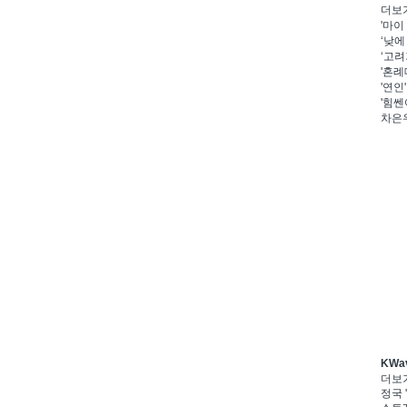
더보
'마이
‘낮에
‘고려
'혼례
'연인
'힘쎈
차은우
KWa
더보
정국 '