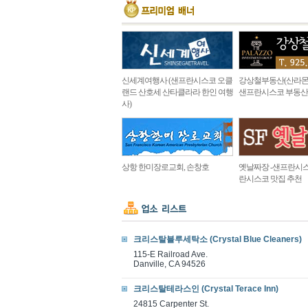
신세계여행사 (샌프란시스코 오클
강상철부동산(산라몬
랜드 산호세 산타클라라 한인 여행
샌프란시스코 부동산
사)
상항 한미장로교회, 손창호
옛날짜장 -샌프란시스
란시스코 맛집 추천
크리스탈블루세탁소 (Crystal Blue Cleaners)
115-E Railroad Ave.
Danville, CA 94526
크리스탈테라스인 (Crystal Terace Inn)
24815 Carpenter St.