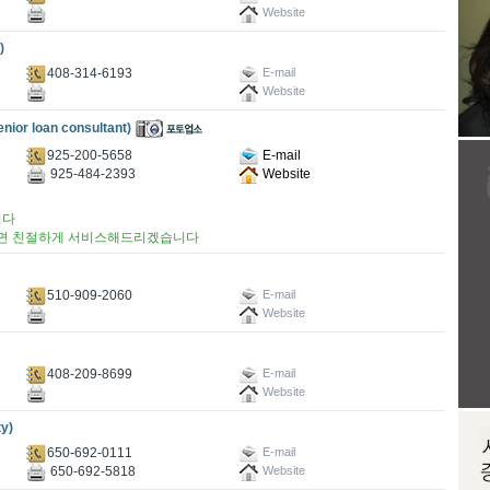
Website
)
408-314-6193
E-mail
Website
r loan consultant)
925-200-5658
E-mail
925-484-2393
Website
니다
시면 친절하게 서비스해드리겠습니다
510-909-2060
E-mail
Website
408-209-8699
E-mail
Website
y)
650-692-0111
E-mail
650-692-5818
Website