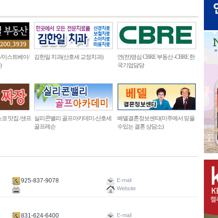
/이스트베이/
김한일 치과(산호세 교정치과)
연(전)영심 CBRE 부동산 -CBRE 한
)
국기업담당
코 맛집 /샌프
실리콘밸리 골프아카데미-산호세
베델결혼정보센타(미주에서 믿을
골프레슨
수있는 결혼 상담소)
925-837-9078
E-mail
Website
831-624-6400
E-mail