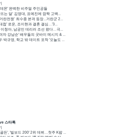
기
 데몬' 완벽한 비주얼 주인공들
 뜨는 달’ 김영대, 표예진에 깜짝 고백...
거란전쟁’ 최수종 본격 등장...거란군 2...
대첩' 로운, 조이현과 결혼 결심…'3...
' 이청아, 남궁민 데리러 조선 왔다…극...
여자 강남순' 배우들의 굿바이 메시지 & ...
·박규영, 학교 밖 데이트 포착 '오늘도 ...
ve 스타톡
기
골든', '빌보드 200' 2위 데뷔…첫주 K팝 ...