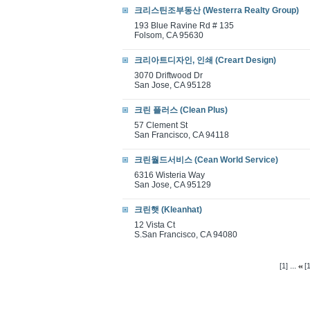
크리스틴조부동산 (Westerra Realty Group)
193 Blue Ravine Rd # 135
Folsom, CA 95630
크리아트디자인, 인쇄 (Creart Design)
3070 Driftwood Dr
San Jose, CA 95128
크린 플러스 (Clean Plus)
57 Clement St
San Francisco, CA 94118
크린월드서비스 (Cean World Service)
6316 Wisteria Way
San Jose, CA 95129
크린햇 (Kleanhat)
12 Vista Ct
S.San Francisco, CA 94080
...
[1]
[