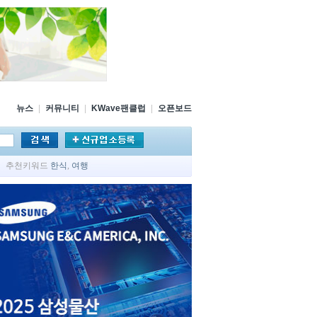
뉴스
|
커뮤니티
|
KWave팬클럽
|
오픈보드
추천키워드
한식
,
여행