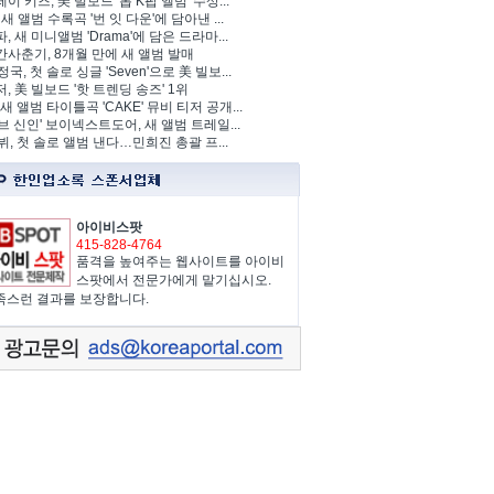
이 키즈, 美 빌보드 '톱 K팝 앨범' 수상...
 새 앨범 수록곡 '번 잇 다운'에 담아낸 ...
, 새 미니앨범 'Drama'에 담은 드라마...
사춘기, 8개월 만에 새 앨범 발매
정국, 첫 솔로 싱글 'Seven'으로 美 빌보...
, 美 빌보드 '핫 트렌딩 송즈' 1위
Y, 새 앨범 타이틀곡 'CAKE' 뮤비 티저 공개...
브 신인' 보이넥스트도어, 새 앨범 트레일...
 뷔, 첫 솔로 앨범 낸다…민희진 총괄 프...
아이비스팟
415-828-4764
품격을 높여주는 웹사이트를 아이비
스팟에서 전문가에게 맡기십시오.
족스런 결과를 보장합니다.