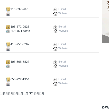
916-337-9873
E-mail
Website
408-871-0935
E-mail
408-871-0945
Website
415-751-3262
E-mail
Website
408-568-5828
E-mail
Website
650-922-1954
E-mail
Website
11]
[12]
[13]
[14]
[15]
[16]
[17]
[18]
[19]
K-W