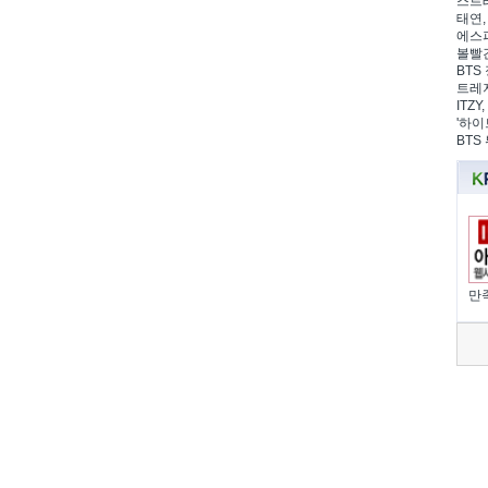
스트레
태연,
에스파
볼빨간
BTS 
트레저
ITZ
'하이
BTS
만