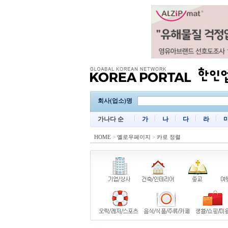
회사(업소)명
가나다 순
가
나
다
라
HOME
>
옐로우페이지
>
카로 정렬