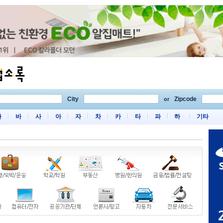
City
Zipcode
or
마
바
사
아
자
차
카
타
파
하
기타