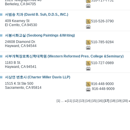
2826 Telegraph Ave #8
510-717-7751
Berkeley, CA 94705
서범송 치과 (David B. Suh, D.D.S., INC.)
409 Kearney St
510-526-3790
El Cerrito, CA 94530
서봉서화교실 (Seobong Paintings &Writing)
24608 Diamond Dr.
510-785-9284
Hayward, CA 94544
서부개혁장로회신학대학원 (Western Reformed Pres. College &Seminary)
1183 B St.
510-727-0989
Hayward, CA 94541
서상연 변호사 (Charter Miller Davis LLP)
1515 K St Ste 500
916-448-9000
Sacramento, CA 95814
916-448-9009
...
[1]
[11]
[12]
[13]
[14]
[15]
[16]
[17]
[18]
[19]
[20]