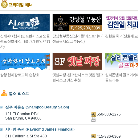
신세계여행사 (샌프란시스코 오클
강상철부동산(산라몬/이스트베이/
김한일 치과(산호세 교
랜드 산호세 산타클라라 한인 여행
샌프란시스코 부동산)
사)
상항 한미장로교회, 손창호
옛날짜장 -샌프란시스코 맛집 /샌프
실리콘밸리 골프아카
란시스코 맛집 추천
골프레슨
샴푸 미용실 (Shampoo Beauty Salon)
121 El Camino REal
650-588-2275
San Bruno, CA 94066
서니명 증권 (Raynomd James Financial)
311 California St Ste 430
415-386-6309