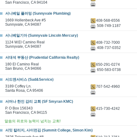
San Francisco, CA 94104
서니베일 플러밍 (Sunnyvale Plumbing)
1669 Hollenbeck Ave #5
408-568-6556
Sunnyvale, CA 94087
508-749-1187
서니베일기아 (Sunnyvale Lincoln Mercury)
1124 W.El Camino Real
408-732-7000
Sunnyvale, CA 94087
408-737-0352
서대석 부동산 (Prudential California Realty)
180 El Camino Real
650-291-0274
San Bruno, CA 94066
650-583-0738
서드앤서비스 (Sud&Service)
3189 Coffey Ln.
707-542-4960
Santa Rosa, CA 95406
서머나 한인 감리 교회 (SF Smyran KMC)
P. O Box 156343
415-730-4242
San Francisco, CA 94115
말씀의 위로와 능력이 넘치는 교회!
서밋 칼리지, 사이먼김 (Summit College, Simon Kim)