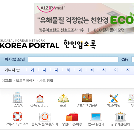
회사(업소)명
City
가나다 순
가
나
다
라
마
바
사
아
자
HOME
>
옐로우페이지
>
사로 정렬