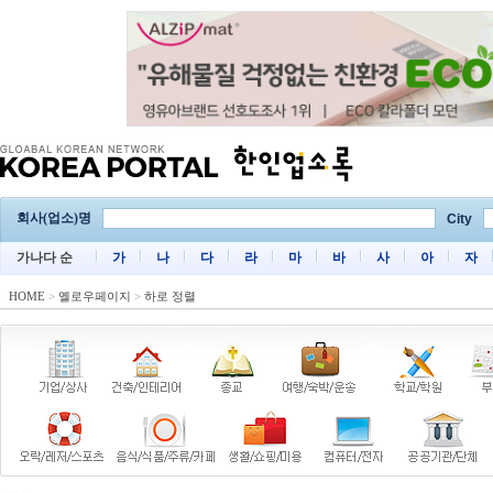
회사(업소)명
City
가나다 순
가
나
다
라
마
바
사
아
자
HOME
>
옐로우페이지
>
하로 정렬