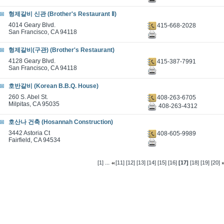
형제갈비 신관 (Brother's Restaurant Ⅱ)
4014 Geary Blvd.
415-668-2028
San Francisco, CA 94118
형제갈비(구관) (Brother's Restaurant)
4128 Geary Blvd.
415-387-7991
San Francisco, CA 94118
호반갈비 (Korean B.B.Q. House)
260 S. Abel St.
408-263-6705
Milpitas, CA 95035
408-263-4312
호산나 건축 (Hosannah Construction)
3442 Astoria Ct
408-605-9989
Fairfield, CA 94534
...
[1]
[11]
[12]
[13]
[14]
[15]
[16]
[17]
[18]
[19]
[20]