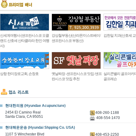
신세계여행사 (샌프란시스코 오클
강상철부동산(산라몬/이스트베이/
김한일 치과(산호세 교
랜드 산호세 산타클라라 한인 여행
샌프란시스코 부동산)
사)
상항 한미장로교회, 손창호
옛날짜장 -샌프란시스코 맛집 /샌프
실리콘밸리 골프아카
란시스코 맛집 추천
골프레슨
현대한의원 (Hyundae Acupuncture)
2454 El Camino Real
408-260-1188
Santa Clara, CA 95051
408-554-1470
현대해운운송 (Hyundai Shpping Co. USA)
1107 S Winchester Blvd
408-453-2250