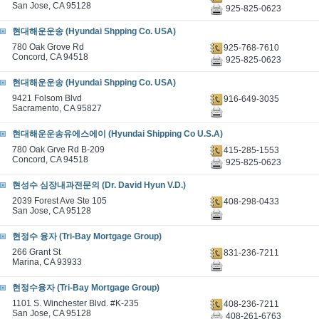
San Jose, CA 95128
925-825-0623
현대해운운송 (Hyundai Shpping Co. USA)
780 Oak Grove Rd
925-768-7610
Concord, CA 94518
925-825-0623
현대해운운송 (Hyundai Shpping Co. USA)
9421 Folsom Blvd
916-649-3035
Sacramento, CA 95827
현대해운운송유에스에이 (Hyundai Shipping Co U.S.A)
780 Oak Grve Rd B-209
415-285-1553
Concord, CA 94518
925-825-0623
현성수 심장내과전문의 (Dr. David Hyun V.D.)
2039 Forest Ave Ste 105
408-298-0433
San Jose, CA 95128
현정수 융자 (Tri-Bay Mortgage Group)
266 Grant St
831-236-7211
Marina, CA 93933
현정수융자 (Tri-Bay Mortgage Group)
1101 S. Winchester Blvd. #K-235
408-236-7211
San Jose, CA 95128
408-261-6763