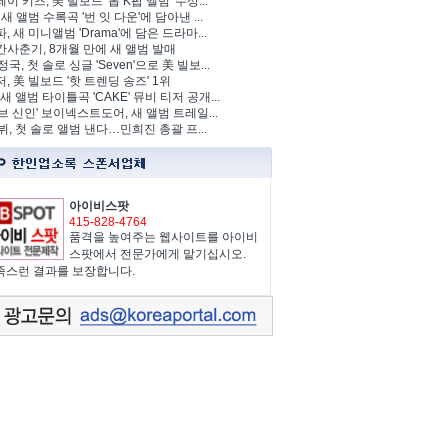
이 키즈, 美 빌보드 '톱 K팝 앨범' 수상...
 새 앨범 수록곡 '번 잇 다운'에 담아낸 ...
, 새 미니앨범 'Drama'에 담은 드라마...
사춘기, 8개월 만에 새 앨범 발매
정국, 첫 솔로 싱글 'Seven'으로 美 빌보...
, 美 빌보드 '핫 트렌딩 송즈' 1위
Y, 새 앨범 타이틀곡 'CAKE' 뮤비 티저 공개...
브 신인' 보이넥스트도어, 새 앨범 트레일...
 뷔, 첫 솔로 앨범 낸다…민희진 총괄 프...
아이비스팟
415-828-4764
품격을 높여주는 웹사이트를 아이비
스팟에서 전문가에게 맡기십시오.
족스런 결과를 보장합니다.