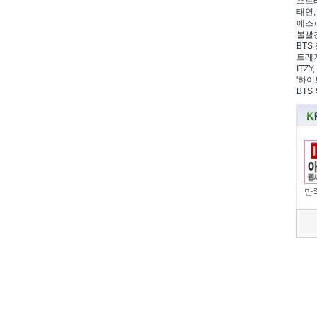
스트레
태연,
에스파
볼빨간
BTS 
트레저
ITZ
'하이
BTS
만