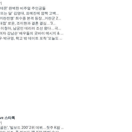
기
 데몬' 완벽한 비주얼 주인공들
 뜨는 달’ 김영대, 표예진에 깜짝 고백...
거란전쟁’ 최수종 본격 등장...거란군 2...
대첩' 로운, 조이현과 결혼 결심…'3...
' 이청아, 남궁민 데리러 조선 왔다…극...
여자 강남순' 배우들의 굿바이 메시지 & ...
·박규영, 학교 밖 데이트 포착 '오늘도 ...
ve 스타톡
기
골든', '빌보드 200' 2위 데뷔…첫주 K팝 ...