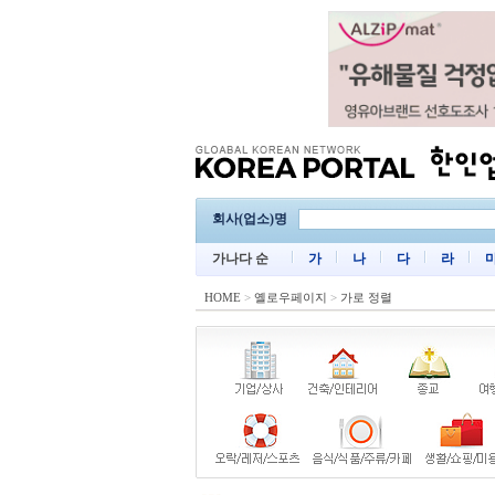
회사(업소)명
가나다 순
가
나
다
라
HOME
>
옐로우페이지
>
가로 정렬