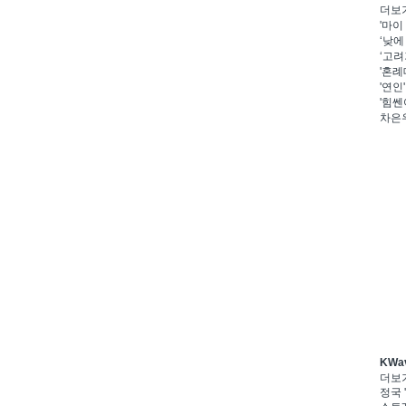
더보
'마이
‘낮에
‘고려
'혼례
'연인
'힘쎈
차은우
KWa
더보
정국 '