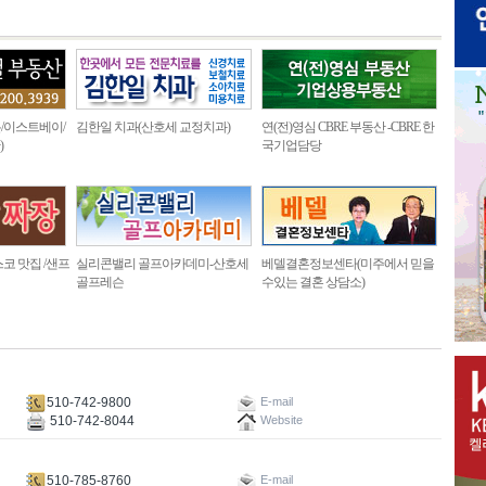
/이스트베이/
김한일 치과(산호세 교정치과)
연(전)영심 CBRE 부동산 -CBRE 한
)
국기업담당
코 맛집 /샌프
실리콘밸리 골프아카데미-산호세
베델결혼정보센타(미주에서 믿을
골프레슨
수있는 결혼 상담소)
510-742-9800
E-mail
510-742-8044
Website
510-785-8760
E-mail