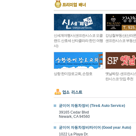
신세계여행사 (샌프란시스코 오클
강상철부동산(산라몬
랜드 산호세 산타클라라 한인 여행
샌프란시스코 부동산
사)
상항 한미장로교회, 손창호
옛날짜장 -샌프란시스
란시스코 맛집 추천
굳이어 자동차정비 (Tire& Auto Service)
39165 Cedar Blvd
Newark, CA 94560
굳이어 자동차정비/타이어 (Good year Auto)
1022 La Playa Dr.