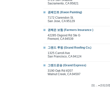
3729 Sun Shadow
Sacramento, CA 95821
권페인트 (Kwon Painting)
7172 Clarendon St.
San Jose, CA 95129
권해은 보험 (Farmers Insurance )
42285 Osgood Rd Ste G
Fremont, CA 94539
그랜드 루핑 (Grand Roofing Co.)
1325 Carroll Ave
San Francisco, CA 94124
그랜드운송 (Grand Express)
3190 Oak Rd #207
Walnut Creek, CA 94597
...
[1]
[11]
[12]