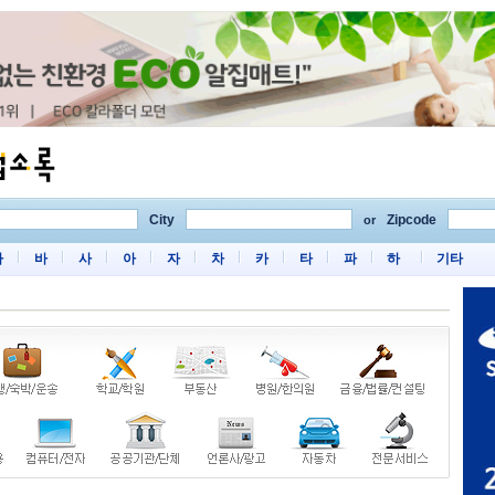
City
Zipcode
or
마
바
사
아
자
차
카
타
파
하
기타