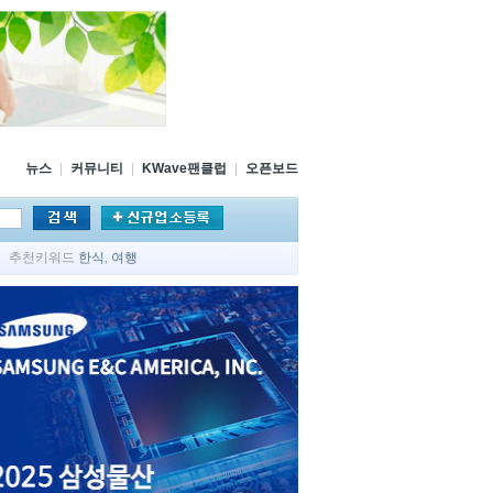
뉴스
|
커뮤니티
|
KWave팬클럽
|
오픈보드
추천키워드
한식
,
여행