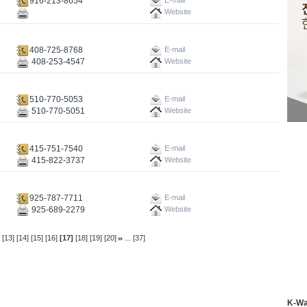
916-213-8654
E-mail
Website
408-725-8768
E-mail
408-253-4547
Website
510-770-5053
E-mail
510-770-5051
Website
415-751-7540
E-mail
415-822-3737
Website
925-787-7711
E-mail
925-689-2279
Website
...
[13]
[14]
[15]
[16]
[17]
[18]
[19]
[20]
[37]
K-W