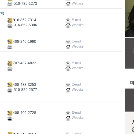
510-785-1273
Website
e)
916-852-7314
E-mail
916-852-6386
Website
408-246-1990
E-mail
Website
707-437-4822
E-mail
Website
408-483-3253
E-mail
510-824-2577
Website
408-402-2728
E-mail
Website