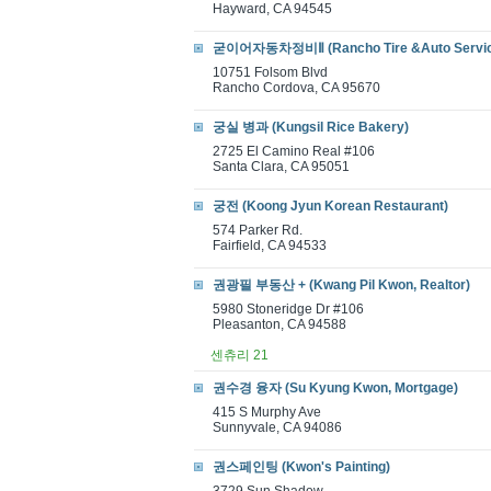
Hayward, CA 94545
굳이어자동차정비Ⅱ (Rancho Tire &Auto Servic
10751 Folsom Blvd
Rancho Cordova, CA 95670
궁실 병과 (Kungsil Rice Bakery)
2725 El Camino Real #106
Santa Clara, CA 95051
궁전 (Koong Jyun Korean Restaurant)
574 Parker Rd.
Fairfield, CA 94533
권광필 부동산 + (Kwang Pil Kwon, Realtor)
5980 Stoneridge Dr #106
Pleasanton, CA 94588
센츄리 21
권수경 융자 (Su Kyung Kwon, Mortgage)
415 S Murphy Ave
Sunnyvale, CA 94086
권스페인팅 (Kwon's Painting)