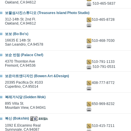
Oakland, CA 94612
510-465-5837
보물섬사진스튜디오 (Treasures Island Photo Studio)
312-14th St. 2nd Fl.
510-465-8728
Oakland, CA 94612
보보 (Bo Bo's)
16635 E 14th St
510-468-7030
San Leandro, CA 94578
보순 반점 (Palace Chef)
4370 Thornton Ave
510-791-1133
Fremont, CA 94536
510-791-0531
보은아트앤디자인 (Bowen Art &Design)
20395 Pacifica Dr. #103
408-777-8772
Cupertino, CA 95014
복래거식당 (Golden Wok)
895 Villa St.
650-969-8232
Mountain View, CA 94041
복신 (Bokshin)
1092 E.Elcamino Real
510-415-7211
Sunnyvale, CA 94087