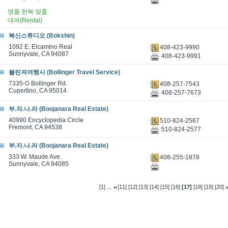
명품 한복 맞춤
대여(Rental)
복신스튜디오 (Bokshin)
1092 E. Elcamino Real
408-423-9990
Sunnyvale, CA 94087
408-423-9991
볼린져여행사 (Bollinger Travel Service)
7335-G Bollinger Rd.
408-257-7543
Cupertino, CA 95014
408-257-7673
부.자.나.라 (Boojanara Real Estate)
40990 Encyclopedia Circle
510-824-2567
Fremont, CA 94538
510-824-2577
부.자.나.라 (Boojanara Real Estate)
333 W. Maude Ave.
408-255-1878
Sunnyvale, CA 94085
...
[1]
[11]
[12]
[13]
[14]
[15]
[16]
[17]
[18]
[19]
[20]