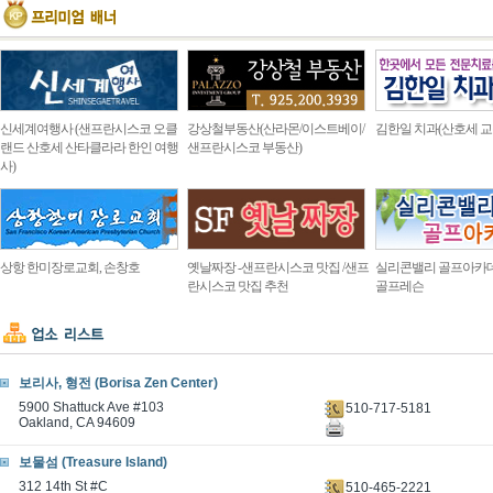
신세계여행사 (샌프란시스코 오클
강상철부동산(산라몬/이스트베이/
김한일 치과(산호세 교
랜드 산호세 산타클라라 한인 여행
샌프란시스코 부동산)
사)
상항 한미장로교회, 손창호
옛날짜장 -샌프란시스코 맛집 /샌프
실리콘밸리 골프아카
란시스코 맛집 추천
골프레슨
보리사, 형전 (Borisa Zen Center)
5900 Shattuck Ave #103
510-717-5181
Oakland, CA 94609
보물섬 (Treasure Island)
312 14th St #C
510-465-2221