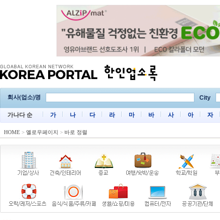
회사(업소)명
City
가나다 순
가
나
다
라
마
바
사
아
자
HOME
>
옐로우페이지
>
바로 정렬