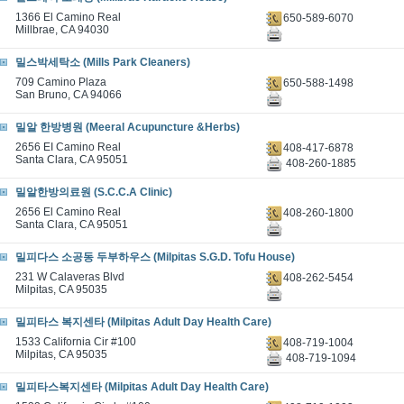
1366 El Camino Real
650-589-6070
Millbrae, CA 94030
밀스박세탁소 (Mills Park Cleaners)
709 Camino Plaza
650-588-1498
San Bruno, CA 94066
밀알 한방병원 (Meeral Acupuncture &Herbs)
2656 EI Camino Real
408-417-6878
Santa Clara, CA 95051
408-260-1885
밀알한방의료원 (S.C.C.A Clinic)
2656 El Camino Real
408-260-1800
Santa Clara, CA 95051
밀피다스 소공동 두부하우스 (Milpitas S.G.D. Tofu House)
231 W Calaveras Blvd
408-262-5454
Milpitas, CA 95035
밀피타스 복지센타 (Milpitas Adult Day Health Care)
1533 California Cir #100
408-719-1004
Milpitas, CA 95035
408-719-1094
밀피타스복지센타 (Milpitas Adult Day Health Care)