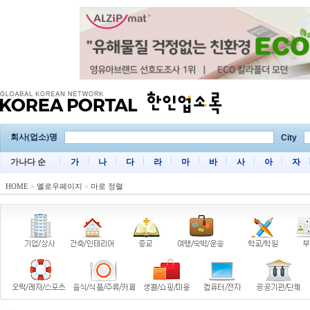
회사(업소)명
City
가나다 순
가
나
다
라
마
바
사
아
자
HOME
>
옐로우페이지
>
마로 정렬