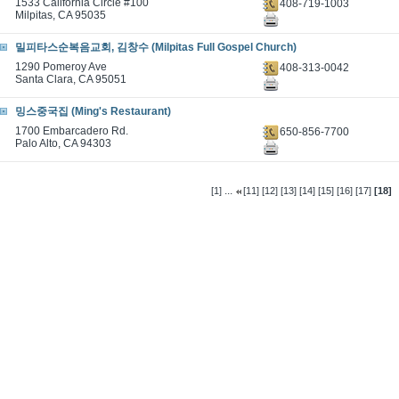
1533 California Circle #100
408-719-1003
Milpitas, CA 95035
밀피타스순복음교회, 김창수 (Milpitas Full Gospel Church)
1290 Pomeroy Ave
408-313-0042
Santa Clara, CA 95051
밍스중국집 (Ming's Restaurant)
1700 Embarcadero Rd.
650-856-7700
Palo Alto, CA 94303
...
[1]
[11]
[12]
[13]
[14]
[15]
[16]
[17]
[18]