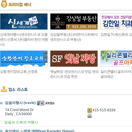
신세계여행사 (샌프란시스코 오클
강상철부동산(산라몬/이스트베이/
김한일 치과(산호세 교
랜드 산호세 산타클라라 한인 여행
샌프란시스코 부동산)
사)
상항 한미장로교회, 손창호
옛날짜장 -샌프란시스코 맛집 /샌프
실리콘밸리 골프아카
란시스코 맛집 추천
골프레슨
믿음여행사 (travle)
74 Crest Wood Dr.
415-515-9339
Daily , CA 94000
믿음과 신뢰의 여행사
밀브레이 노래방 (Millbrae Karaoke House)