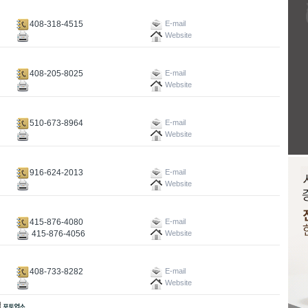
408-318-4515
E-mail
Website
408-205-8025
E-mail
Website
510-673-8964
E-mail
Website
916-624-2013
E-mail
Website
415-876-4080
E-mail
415-876-4056
Website
408-733-8282
E-mail
Website