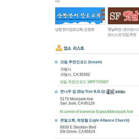
사)
상항 한미장로교회, 손창호
옛날짜장 -샌프란시스
란시스코 맛집 추천
크림 추천인코드 (kream)
크림시
크림시, CA 30382
크림 추천인코드 WPF7VGW7
큰나무 집 (Big Tree B.B.Q)
5175 Moorpark Ave
San Jose, CA 95129
At corner of lowrence Expwy&Moorpark Ave
큰빛교회, 최영철 (Light Alliance Church)
8939 E Stockton Blvd
Elk Grove, CA 95624