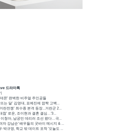
ave 드라마톡
기
 데몬' 완벽한 비주얼 주인공들
 뜨는 달’ 김영대, 표예진에 깜짝 고백...
거란전쟁’ 최수종 본격 등장...거란군 2...
대첩' 로운, 조이현과 결혼 결심…'3...
' 이청아, 남궁민 데리러 조선 왔다…극...
여자 강남순' 배우들의 굿바이 메시지 & ...
·박규영, 학교 밖 데이트 포착 '오늘도 ...