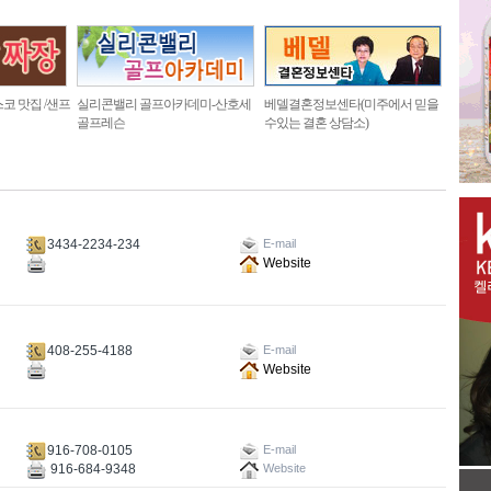
코 맛집 /샌프
실리콘밸리 골프아카데미-산호세
베델결혼정보센타(미주에서 믿을
골프레슨
수있는 결혼 상담소)
3434-2234-234
E-mail
Website
408-255-4188
E-mail
Website
916-708-0105
E-mail
916-684-9348
Website