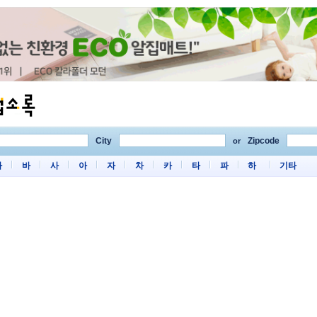
City
Zipcode
or
마
바
사
아
자
차
카
타
파
하
기타