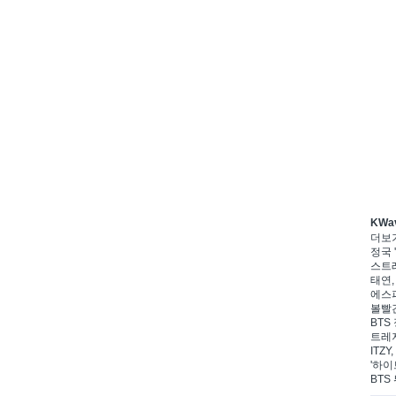
KWa
더보
정국 '
스트레
태연,
에스파
볼빨간
BTS 
트레저
ITZ
'하이
BTS