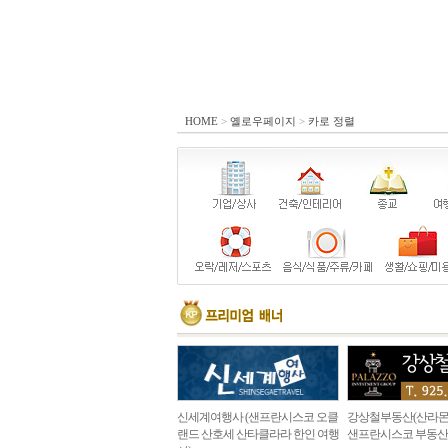
HOME
>
옐로우페이지
>
카로 정렬
신세계여행사 (샌프란시스코 오클
강상철부동산(산라몬
랜드 산호세 산타클라라 한인 여행
샌프란시스코 부동산