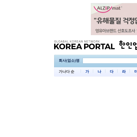
회사(업소)명
가나다 순
가
나
다
라