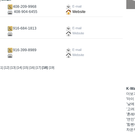
408-209-9968
E-mail
408-904-6455
Website
916-684-1813
E-mail
Website
916-399-8989
E-mail
Website
11]
[12]
[13]
[14]
[15]
[16]
[17]
[18]
[19]
K-W
더보
'마이
‘낮에
‘고려
'혼례
'연인
'힘쎈
차은우