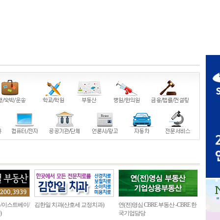
/이스트베이/
김한일 치과(산호세 교정치과)
연(전)영심 CBRE 부동산 -CBRE 한
)
국기업담당