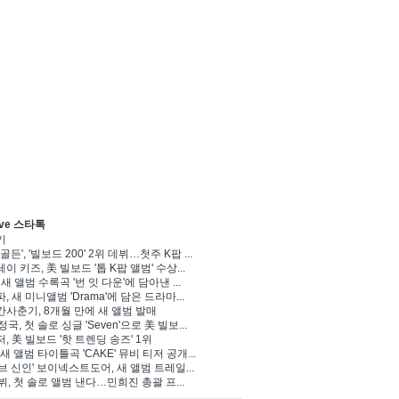
ve 스타톡
기
골든', '빌보드 200' 2위 데뷔…첫주 K팝 ...
이 키즈, 美 빌보드 '톱 K팝 앨범' 수상...
 새 앨범 수록곡 '번 잇 다운'에 담아낸 ...
, 새 미니앨범 'Drama'에 담은 드라마...
사춘기, 8개월 만에 새 앨범 발매
정국, 첫 솔로 싱글 'Seven'으로 美 빌보...
, 美 빌보드 '핫 트렌딩 송즈' 1위
Y, 새 앨범 타이틀곡 'CAKE' 뮤비 티저 공개...
브 신인' 보이넥스트도어, 새 앨범 트레일...
 뷔, 첫 솔로 앨범 낸다…민희진 총괄 프...