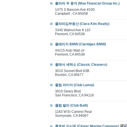
클라라 우 융자 (Moa Financial Group Inc.)
1475 S Bascom Ave #100
Campbell , CA 95008
클라라김부동산 (Clara Kim Realty)
3340 Walnut Ave # 110
Fremont, CA 94538
클래리지 BMW (Claridges BMW)
44215 Auto Mall cir
Fremont, CA 94538
클래식 세탁소 (Classic Cleaners)
3010 Sunset Blvd #3B
Rocklin, CA 95677
클럽 라미아 (Club Lamia)
3910 Geary Blvd
San Francisco, CA 94118
클럽 발리 (Club Balli)
1183 W Ei Camino Real
Sunnyvale, CA 94087
클로버 이사짐 (Clover Moving Company)