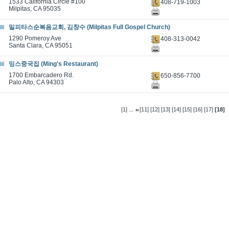
1533 California Circle #100
408-719-1003
Milpitas, CA 95035
밀피타스순복음교회, 김창수 (Milpitas Full Gospel Church)
1290 Pomeroy Ave
408-313-0042
Santa Clara, CA 95051
밍스중국집 (Ming's Restaurant)
1700 Embarcadero Rd.
650-856-7700
Palo Alto, CA 94303
...
[1]
[11]
[12]
[13]
[14]
[15]
[16]
[17]
[18]