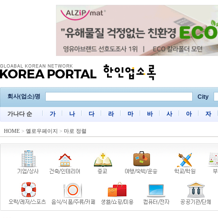
회사(업소)명
City
가나다 순
가
나
다
라
마
바
사
아
자
HOME
>
옐로우페이지
>
마로 정렬