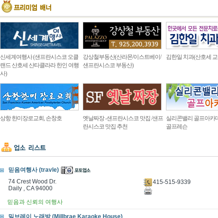
신세계여행사 (샌프란시스코 오클
강상철부동산(산라몬/이스트베이/
김한일 치과(산호세 교
랜드 산호세 산타클라라 한인 여행
샌프란시스코 부동산)
사)
상항 한미장로교회, 손창호
옛날짜장 -샌프란시스코 맛집 /샌프
실리콘밸리 골프아카
란시스코 맛집 추천
골프레슨
믿음여행사 (travle)
74 Crest Wood Dr.
415-515-9339
Daily , CA 94000
믿음과 신뢰의 여행사
밀브레이 노래방 (Millbrae Karaoke House)