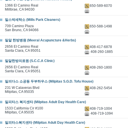
1366 El Camino Real
650-589-6070
Millbrae, CA 94030
밀스박세탁소 (Mills Park Cleaners)
709 Camino Plaza
650-588-1498
San Bruno, CA 94066
밀알 한방병원 (Meeral Acupuncture &Herbs)
2656 EI Camino Real
408-417-6878
Santa Clara, CA 95051
408-260-1885
밀알한방의료원 (S.C.C.A Clinic)
2656 El Camino Real
408-260-1800
Santa Clara, CA 95051
밀피다스 소공동 두부하우스 (Milpitas S.G.D. Tofu House)
231 W Calaveras Blvd
408-262-5454
Milpitas, CA 95035
밀피타스 복지센타 (Milpitas Adult Day Health Care)
1533 California Cir #100
408-719-1004
Milpitas, CA 95035
408-719-1094
밀피타스복지센타 (Milpitas Adult Day Health Care)