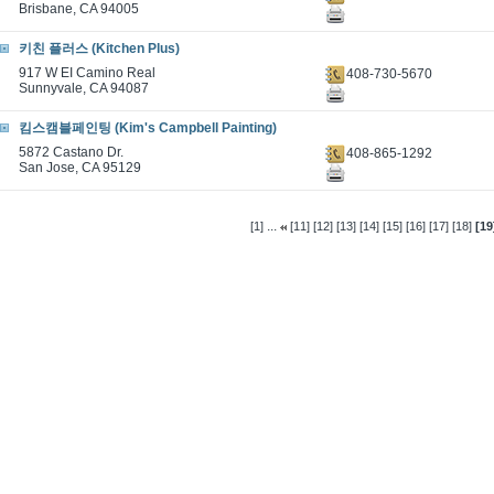
Brisbane, CA 94005
키친 플러스 (Kitchen Plus)
917 W EI Camino Real
408-730-5670
Sunnyvale, CA 94087
킴스캠블페인팅 (Kim's Campbell Painting)
5872 Castano Dr.
408-865-1292
San Jose, CA 95129
...
[1]
[11]
[12]
[13]
[14]
[15]
[16]
[17]
[18]
[19