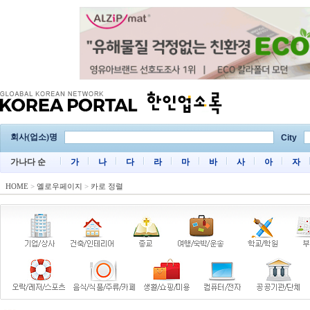
회사(업소)명
City
가나다 순
가
나
다
라
마
바
사
아
자
HOME
>
옐로우페이지
>
카로 정렬