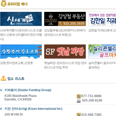
신세계여행사 (샌프란시스코 오클
강상철부동산(산라몬/이스트베이/
김한일 치과(산호세 교
랜드 산호세 산타클라라 한인 여행
샌프란시스코 부동산)
사)
상항 한미장로교회, 손창호
옛날짜장 -샌프란시스코 맛집 /샌프
실리콘밸리 골프아카
란시스코 맛집 추천
골프레슨
키박융자 (Diablo Funding Group)
4185 Blackhawk Plaza
877-731-8888
Danville, CA 94506
925-208-8190
키잔 인터내셔널 (Kizan International Inc)
100 W Hill Dr
415-468-7360