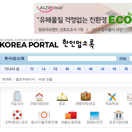
회사(업소)명
City
가나다 순
가
나
다
라
마
바
사
아
자
HOME
>
옐로우페이지
>
바로 정렬