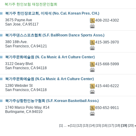
북가주 한인보험 재정전문인협회
북가주 한인장로교회, 이재석 (No. Cal. Korean Pres. CH.)
3675 Payne Ave
408-202-4302
San Jose, CA 95117
북가주댄스스포츠협회 (S.F. BallRoom Dance Sports Asso.)
380 18th Ave.
415-385-3970
San Francisco, CA 94121
북가주문화예술원 (N. Ca Music & Art Culture Center)
3122 Geary Blvd.
415-668-5999
San Francisco, CA 94118
북가주문화예술원 (N.Ca Music & Art Culture Center)
1280 Webster St
415-440-6222
San Francisco, CA 94118
북가주상항한인농구협회 (S.F. Korean Basketball Asso.)
1740 Marco Polo Way. #14
650-652-9911
Burlingame, CA 94010
...
[1]
[11]
[12]
[13]
[14]
[15]
[16]
[17]
[18]
[19]
[20]