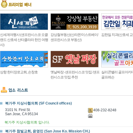
신세계여행사 (샌프란시스코 오클
강상철부동산(산라몬/이스트베이/
김한일 치과(산호세 교
랜드 산호세 산타클라라 한인 여행
샌프란시스코 부동산)
사)
상항 한미장로교회, 손창호
옛날짜장 -샌프란시스코 맛집 /샌프
실리콘밸리 골프아카
란시스코 맛집 추천
골프레슨
북가주 지상사협의회 (SF Council offices)
3101 N. First St.
408-232-8248
San Jose, CA 95134
북가주 지상사협의회 입니다.
북가주 참빛교회, 윤영민 (San Jose Ko. Mission CH.)