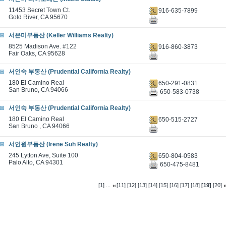
11453 Secret Town Ct.
916-635-7899
Gold River, CA 95670
서은미부동산 (Keller Williams Realty)
8525 Madison Ave. #122
916-860-3873
Fair Oaks, CA 95628
서인숙 부동산 (Prudential California Realty)
180 El Camino Real
650-291-0831
San Bruno, CA 94066
650-583-0738
서인숙 부동산 (Prudential California Realty)
180 EI Camino Real
650-515-2727
San Bruno , CA 94066
서인원부동산 (Irene Suh Realty)
245 Lytton Ave, Suite 100
650-804-0583
Palo Alto, CA 94301
650-475-8481
...
[1]
[11]
[12]
[13]
[14]
[15]
[16]
[17]
[18]
[19]
[20]