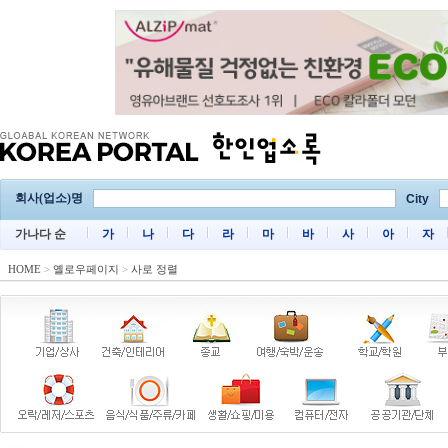
회사(업소)명
City
가나다 순
가
나
다
라
마
바
사
아
자
HOME
>
옐로우페이지
>
사로 정렬