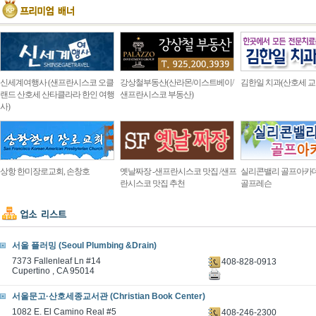
신세계여행사 (샌프란시스코 오클
강상철부동산(산라몬/이스트베이/
김한일 치과(산호세 교
랜드 산호세 산타클라라 한인 여행
샌프란시스코 부동산)
사)
상항 한미장로교회, 손창호
옛날짜장 -샌프란시스코 맛집 /샌프
실리콘밸리 골프아카
란시스코 맛집 추천
골프레슨
서울 플러밍 (Seoul Plumbing &Drain)
7373 Fallenleaf Ln #14
408-828-0913
Cupertino , CA 95014
서울문고·산호세종교서관 (Christian Book Center)
1082 E. El Camino Real #5
408-246-2300