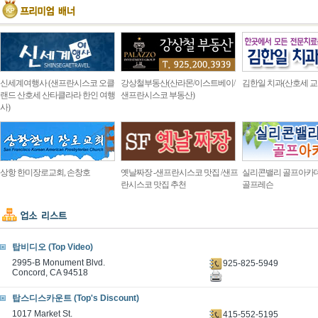
신세계여행사 (샌프란시스코 오클
강상철부동산(산라몬/이스트베이/
김한일 치과(산호세 교
랜드 산호세 산타클라라 한인 여행
샌프란시스코 부동산)
사)
상항 한미장로교회, 손창호
옛날짜장 -샌프란시스코 맛집 /샌프
실리콘밸리 골프아카
란시스코 맛집 추천
골프레슨
탑비디오 (Top Video)
2995-B Monument Blvd.
925-825-5949
Concord, CA 94518
탑스디스카운트 (Top's Discount)
1017 Market St.
415-552-5195