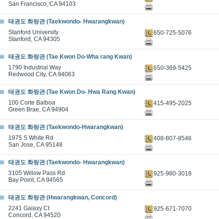
San Francisco, CA 94103
태권도 화랑관 (Taekwondo- Hwarangkwan)
Stanford University
650-725-5076
Stanford, CA 94305
태권도 화랑관 (Tae Kwon Do-Wha rang Kwan)
1790 Industrial Way
650-369-5425
Redwood City, CA 94063
태권도 화랑관 (Tae Kwon Do- Hwa Rang Kwan)
100 Corte Balboa
415-495-2025
Green Brae, CA 94904
태권도 화랑관 (Taekwondo-Hwarangkwan)
1975 S White Rd
408-807-8546
San Jose, CA 95148
태권도 화랑관 (Taekwondo- Hwarangkwan)
3105 Willow Pass Rd
925-980-3018
Bay Point, CA 94565
태권도 화랑관 (Hwarangkwan, Concord)
2241 Galaxy Ct
925-671-7070
Concord, CA 94520