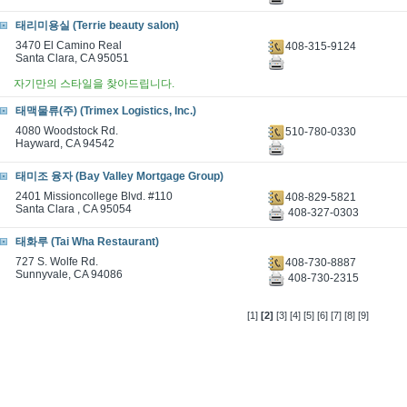
태리미용실 (Terrie beauty salon)
3470 El Camino Real
408-315-9124
Santa Clara, CA 95051
자기만의 스타일을 찾아드립니다.
태맥물류(주) (Trimex Logistics, Inc.)
4080 Woodstock Rd.
510-780-0330
Hayward, CA 94542
태미조 융자 (Bay Valley Mortgage Group)
2401 Missioncollege Blvd. #110
408-829-5821
Santa Clara , CA 95054
408-327-0303
태화루 (Tai Wha Restaurant)
727 S. Wolfe Rd.
408-730-8887
Sunnyvale, CA 94086
408-730-2315
[1]
[2]
[3]
[4]
[5]
[6]
[7]
[8]
[9]