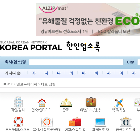
회사(업소)명
City
가나다 순
가
나
다
라
마
바
사
아
자
HOME
>
옐로우페이지
>
타로 정렬