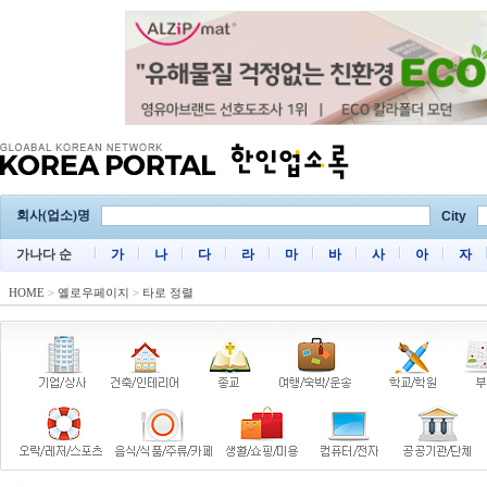
회사(업소)명
City
가나다 순
가
나
다
라
마
바
사
아
자
HOME
>
옐로우페이지
>
타로 정렬