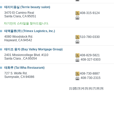
태리미용실 (Terrie beauty salon)
3470 El Camino Real
408-315-9124
Santa Clara, CA 95051
자기만의 스타일을 찾아드립니다.
태맥물류(주) (Trimex Logistics, Inc.)
4080 Woodstock Rd.
510-780-0330
Hayward, CA 94542
태미조 융자 (Bay Valley Mortgage Group)
2401 Missioncollege Blvd. #110
408-829-5821
Santa Clara , CA 95054
408-327-0303
태화루 (Tai Wha Restaurant)
727 S. Wolfe Rd.
408-730-8887
Sunnyvale, CA 94086
408-730-2315
[1]
[2]
[3]
[4]
[5]
[6]
[7]
[8]
[9]