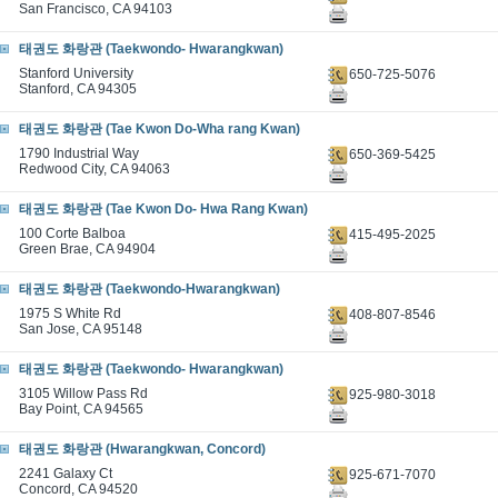
San Francisco, CA 94103
태권도 화랑관 (Taekwondo- Hwarangkwan)
Stanford University
650-725-5076
Stanford, CA 94305
태권도 화랑관 (Tae Kwon Do-Wha rang Kwan)
1790 Industrial Way
650-369-5425
Redwood City, CA 94063
태권도 화랑관 (Tae Kwon Do- Hwa Rang Kwan)
100 Corte Balboa
415-495-2025
Green Brae, CA 94904
태권도 화랑관 (Taekwondo-Hwarangkwan)
1975 S White Rd
408-807-8546
San Jose, CA 95148
태권도 화랑관 (Taekwondo- Hwarangkwan)
3105 Willow Pass Rd
925-980-3018
Bay Point, CA 94565
태권도 화랑관 (Hwarangkwan, Concord)
2241 Galaxy Ct
925-671-7070
Concord, CA 94520