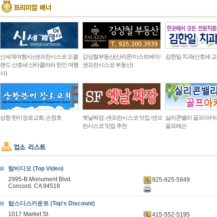
신세계여행사 (샌프란시스코 오클
강상철부동산(산라몬/이스트베이/
김한일 치과(산호세 교
랜드 산호세 산타클라라 한인 여행
샌프란시스코 부동산)
사)
상항 한미장로교회, 손창호
옛날짜장 -샌프란시스코 맛집 /샌프
실리콘밸리 골프아카
란시스코 맛집 추천
골프레슨
탑비디오 (Top Video)
2995-B Monument Blvd.
925-825-5949
Concord, CA 94518
탑스디스카운트 (Top's Discount)
1017 Market St.
415-552-5195