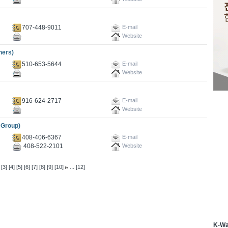
707-448-9011
E-mail
Website
ers)
510-653-5644
E-mail
Website
916-624-2717
E-mail
Website
Group)
408-406-6367
E-mail
408-522-2101
Website
...
[3]
[4]
[5]
[6]
[7]
[8]
[9]
[10]
[12]
K-W