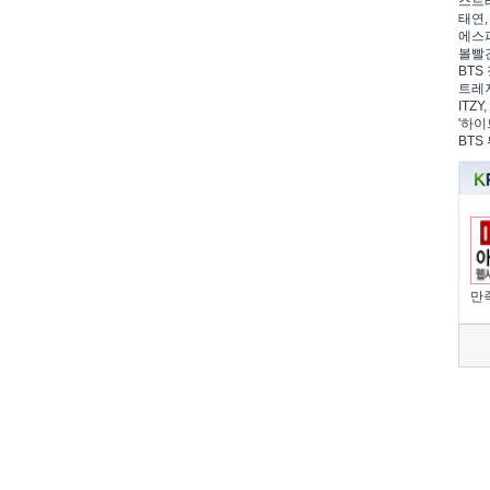
스트레
태연,
에스파
볼빨간
BTS 
트레저
ITZ
'하이
BTS
만