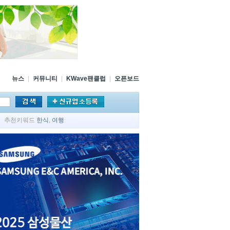
뉴스
|
커뮤니티
|
KWave팬클럽
|
오픈보드
추천키워드
한식
,
여행