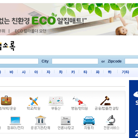
City
Zipcode
or
마
바
사
아
자
차
카
타
파
하
기타