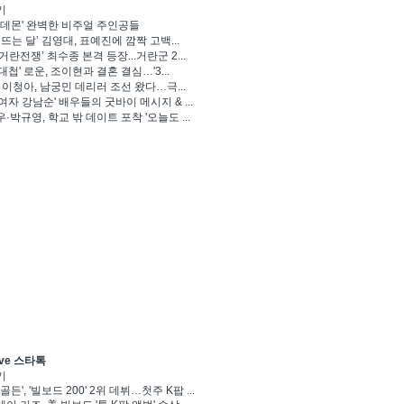
기
 데몬' 완벽한 비주얼 주인공들
 뜨는 달’ 김영대, 표예진에 깜짝 고백...
거란전쟁’ 최수종 본격 등장...거란군 2...
대첩' 로운, 조이현과 결혼 결심…'3...
' 이청아, 남궁민 데리러 조선 왔다…극...
여자 강남순' 배우들의 굿바이 메시지 & ...
·박규영, 학교 밖 데이트 포착 '오늘도 ...
ve 스타톡
기
골든', '빌보드 200' 2위 데뷔…첫주 K팝 ...