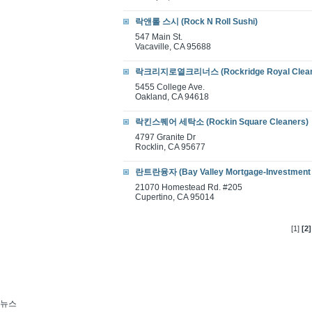
락앤롤 스시 (Rock N Roll Sushi)
547 Main St.
Vacaville, CA 95688
락크리지로열크리너스 (Rockridge Royal Clean
5455 College Ave.
Oakland, CA 94618
락킨스퀘어 세탁소 (Rockin Square Cleaners)
4797 Granite Dr
Rocklin, CA 95677
란트란융자 (Bay Valley Mortgage-Investment 
21070 Homestead Rd. #205
Cupertino, CA 95014
[1]
[2]
뉴스