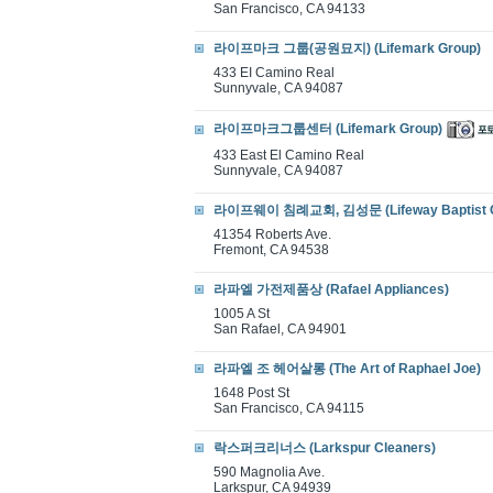
San Francisco, CA 94133
라이프마크 그룹(공원묘지) (Lifemark Group)
433 EI Camino Real
Sunnyvale, CA 94087
라이프마크그룹센터 (Lifemark Group)
433 East El Camino Real
Sunnyvale, CA 94087
라이프웨이 침례교회, 김성문 (Lifeway Baptist C
41354 Roberts Ave.
Fremont, CA 94538
라파엘 가전제품상 (Rafael Appliances)
1005 A St
San Rafael, CA 94901
라파엘 조 헤어살롱 (The Art of Raphael Joe)
1648 Post St
San Francisco, CA 94115
락스퍼크리너스 (Larkspur Cleaners)
590 Magnolia Ave.
Larkspur, CA 94939