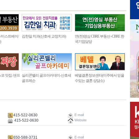
/이스트베이/
김한일 치과(산호세 교정치과)
연(전)영심 CBRE 부동산 -CBRE 한
)
국기업담당
코 맛집 /샌프
실리콘밸리 골프아카데미-산호세
베델결혼정보센타(미주에서 믿을
골프레슨
수있는 결혼 상담소)
415-522-0630
E-mail
415-522-0630
Website
650-588-3731
E-mail