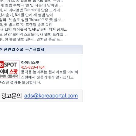
이 키즈, 美 빌보드 '톱 K팝 앨범' 수상...
 새 앨범 수록곡 '번 잇 다운'에 담아낸 ...
, 새 미니앨범 'Drama'에 담은 드라마...
사춘기, 8개월 만에 새 앨범 발매
정국, 첫 솔로 싱글 'Seven'으로 美 빌보...
, 美 빌보드 '핫 트렌딩 송즈' 1위
Y, 새 앨범 타이틀곡 'CAKE' 뮤비 티저 공개...
브 신인' 보이넥스트도어, 새 앨범 트레일...
 뷔, 첫 솔로 앨범 낸다…민희진 총괄 프...
아이비스팟
415-828-4764
품격을 높여주는 웹사이트를 아이비
스팟에서 전문가에게 맡기십시오.
족스런 결과를 보장합니다.