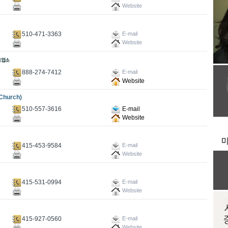
Website
510-471-3363
E-mail
Website
888-274-7412
E-mail
Website
hurch)
510-557-3616
E-mail
Website
415-453-9584
E-mail
Website
415-531-0994
E-mail
Website
415-927-0560
E-mail
Website