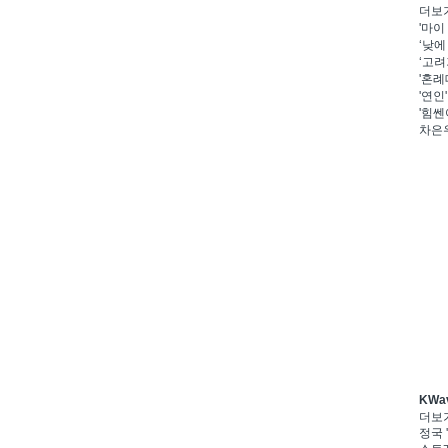
더보
'마이
‘낮에
‘고려
'혼례
'연인
'힘쎈
차은우
KWa
더보
정국 '