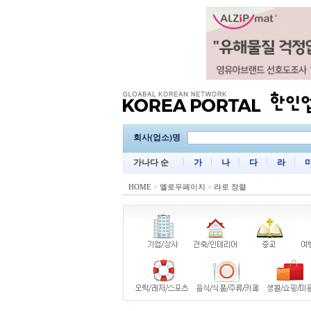
회사(업소)명
가나다 순
가
나
다
라
HOME
>
옐로우페이지
>
라로 정렬