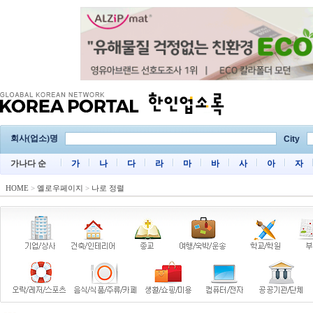
회사(업소)명
City
가나다 순
가
나
다
라
마
바
사
아
자
HOME
>
옐로우페이지
>
나로 정렬