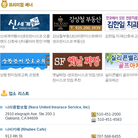
신세계여행사 (샌프란시스코 오클
강상철부동산(산라몬/이스트베이/
김한일 치과(산호세 교
랜드 산호세 산타클라라 한인 여행
샌프란시스코 부동산)
사)
상항 한미장로교회, 손창호
옛날짜장 -샌프란시스코 맛집 /샌프
실리콘밸리 골프아카
란시스코 맛집 추천
골프레슨
나라종합보험 (Nara United Insurace Service, Inc)
2910 elegraph Ave. Ste 200-1
510-451-2000
Oakland, CA 94609
510-451-4583
나비카페 (Nhabee Cafe)
913 4th St.
707-568-6455