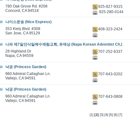
780 Oak Grove Rd. #208
925-827-9315
Concord, CA 94518
925-280-0144
나이스운송 (Nice Express)
353 Kiely Blvd. #308
408-323-2424
San Jose, CA 95129
나파 제7일안식일예수재림교회, 유재상 (Napa Korean Adventist Ch.)
28 Highland Dr
707-252-6337
Napa, CA 94559
낙궁 (Princess Garden)
960 Admiral Callaghan Ln.
707-643-0202
Vallejo, CA 94591
낙궁 (Princess Garden)
960 Admiral Callaghan Ln
707-643-0808
Vallejo, CA 94591
[1]
[2]
[3]
[4]
[5]
[6]
[7]