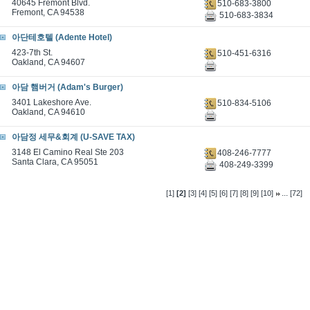
40645 Fremont Blvd.
510-683-3800
Fremont, CA 94538
510-683-3834
아단테호텔 (Adente Hotel)
423-7th St.
510-451-6316
Oakland, CA 94607
아담 햄버거 (Adam's Burger)
3401 Lakeshore Ave.
510-834-5106
Oakland, CA 94610
아담정 세무&회계 (U-SAVE TAX)
3148 El Camino Real Ste 203
408-246-7777
Santa Clara, CA 95051
408-249-3399
...
[1]
[2]
[3]
[4]
[5]
[6]
[7]
[8]
[9]
[10]
[72]