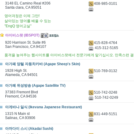
3148 EL Camino Real #206
408-985-0101
Santa clara, CA 95051
영어걱정은 이제 그만!
살아있는 영어를 배울 수 있는
"EngQ 영어교실"
아이비스팟 (IBSPOT)
920 Harrison St. Suite #6
415-828-4764
San Francisco, CA 94107
415-312-5165
품격을 높여주는 웹사이트를 아이비스팟에서 전문가에게 맡기십시오. 만족스런 결
아가페 양털 자동차카바 (Agape Sheep's Skin)
1928 High St.
510-769-0132
Alameda, CA 94501
아가페 위성방송 (Agape Satellite TV)
37383 Fremont Blvd
510-742-0248
Fremont, CA 94536
510-742-0249
아게바나 일식 (Ikevana Japanese Restaurant)
1315 N Main st
831-449-5151
Salinas, CA 93906
아까다이 스시 (Akadai Sushi)