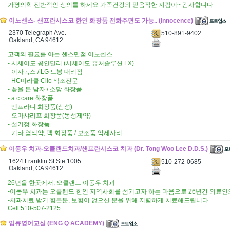
가졍의학 전반적인 상의를 하세요 가족건강의 믿음직한 지킴이~ 감사합니다
이노센스- 샌프란시스코 한인 화장품 전화주면도 가능.. (Innocence)
2370 Telegraph Ave.
510-891-9402
Oakland, CA 94612
고객의 필요를 아는 센스만점 이노센스
- 시세이도 공인딜러 (시세이도 퓨처솔루션 LX)
- 이자녹스 / LG 드봉 대리점
- HC미라클 Clio 색조전문
- 꽃을 든 남자 / 소망 화장품
- a.c.care 화장품
- 엔프라니 화장품(삼성)
- 오마샤리프 화장품(동성제약)
- 설기정 화장품
- 기타 염색약, 팩 화장품 / 보조품 악세사리
이동우 치과-오클랜드치과/샌프란시스코 치과 (Dr. Tong Woo Lee D.D.S.)
1624 Franklin St Ste 1005
510-272-0685
Oakland, CA 94612
26년을 한곳에서, 오클랜드 이동우 치과
-이동우 치과는 오클랜드 한인 지역사회를 섬기고자 하는 마음으로 26년간 의료인의
-치과치료 받기 힘든분, 보험이 없으신 분을 위해 저렴하게 치료해드립니다.
Cell:510-507-2125
잉큐영어교실 (ENG Q ACADEMY)