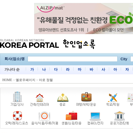
회사(업소)명
City
가나다 순
가
나
다
라
마
바
사
아
자
HOME
>
옐로우페이지
>
아로 정렬