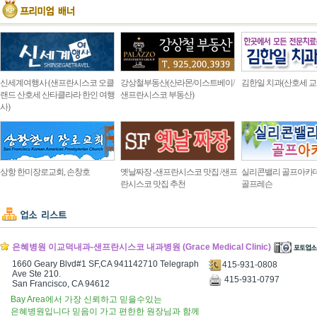
신세계여행사 (샌프란시스코 오클
강상철부동산(산라몬/이스트베이/
김한일 치과(산호세 교
랜드 산호세 산타클라라 한인 여행
샌프란시스코 부동산)
사)
상항 한미장로교회, 손창호
옛날짜장 -샌프란시스코 맛집 /샌프
실리콘밸리 골프아카
란시스코 맛집 추천
골프레슨
은혜병원 이교덕내과-샌프란시스코 내과병원 (Grace Medical Clinic)
1660 Geary Blvd#1 SF,CA 941142710 Telegraph
415-931-0808
Ave Ste 210.
415-931-0797
San Francisco, CA 94612
Bay Area에서 가장 신뢰하고 믿을수있는
은혜병원입니다 믿음이 가고 편한한 원장님과 함께