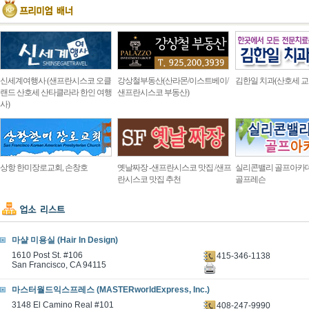
신세계여행사 (샌프란시스코 오클
강상철부동산(산라몬/이스트베이/
김한일 치과(산호세 교
랜드 산호세 산타클라라 한인 여행
샌프란시스코 부동산)
사)
상항 한미장로교회, 손창호
옛날짜장 -샌프란시스코 맛집 /샌프
실리콘밸리 골프아카
란시스코 맛집 추천
골프레슨
마샬 미용실 (Hair In Design)
1610 Post St. #106
415-346-1138
San Francisco, CA 94115
마스터월드익스프레스 (MASTERworldExpress, Inc.)
3148 El Camino Real #101
408-247-9990