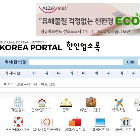
회사(업소)명
City
가나다 순
가
나
다
라
마
바
사
아
자
HOME
>
옐로우페이지
>
마로 정렬