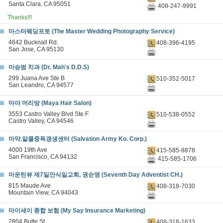
Santa Clara, CA 95051
408-247-9991
Thanks!!!
마스터웨딩포토 (The Master Wedding Photography Service)
4642 Bucknall Rd.
408-396-4195
San Jose, CA 95130
마승범 치과 (Dr. Mah's D.D.S)
299 Juana Ave Ste B
510-352-5017
San Leandro, CA 94577
마야 머리방 (Maya Hair Salon)
3553 Castro Valley Blvd Ste F
510-538-0552
Castro Valley, CA 94546
마약.알콜중독갱생센터 (Salvation Army Ko. Corp.)
4000 19th Ave
415-585-8878
San Francisco, CA 94132
415-585-1706
마운틴뷰 제7일안식일교회, 권순영 (Seventh Day Adventist CH.)
815 Maude Ave
408-318-7030
Mountain View, CA 94043
마이세이 종합 보험 (My Say Insurance Marketing)
2804 Butte St.
408-318-1633