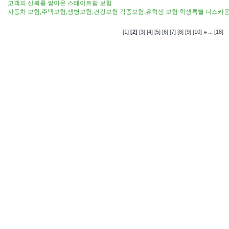
고객의 신뢰를 쌓아온 스테이트팜 보험
자동차 보험,주택보험,생병보험,건강보험 각종보험,유학생 보험 학생특별 디스카
...
[1]
[2]
[3]
[4]
[5]
[6]
[7]
[8]
[9]
[10]
[18]