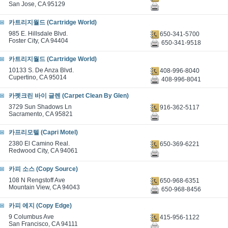
San Jose, CA 95129
카트리지월드 (Cartridge World)
985 E. Hillsdale Blvd.
650-341-5700
Foster City, CA 94404
650-341-9518
카트리지월드 (Cartridge World)
10133 S. De Anza Blvd.
408-996-8040
Cupertino, CA 95014
408-996-8041
카펫크린 바이 글렌 (Carpet Clean By Glen)
3729 Sun Shadows Ln
916-362-5117
Sacramento, CA 95821
카프리모텔 (Capri Motel)
2380 El Camino Real.
650-369-6221
Redwood City, CA 94061
카피 소스 (Copy Source)
108 N Rengstoff Ave
650-968-6351
Mountain View, CA 94043
650-968-8456
카피 에지 (Copy Edge)
9 Columbus Ave
415-956-1122
San Francisco, CA 94111