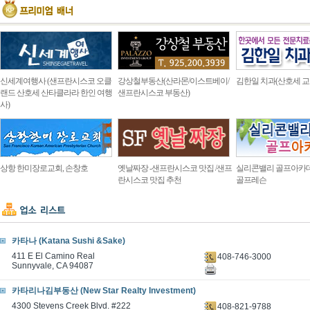
신세계여행사 (샌프란시스코 오클
강상철부동산(산라몬/이스트베이/
김한일 치과(산호세 교
랜드 산호세 산타클라라 한인 여행
샌프란시스코 부동산)
사)
상항 한미장로교회, 손창호
옛날짜장 -샌프란시스코 맛집 /샌프
실리콘밸리 골프아카
란시스코 맛집 추천
골프레슨
카타나 (Katana Sushi &Sake)
411 E El Camino Real
408-746-3000
Sunnyvale, CA 94087
카타리나김부동산 (New Star Realty Investment)
4300 Stevens Creek Blvd. #222
408-821-9788