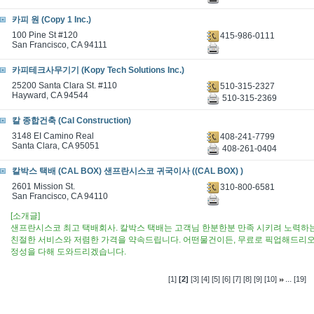
카피 원 (Copy 1 Inc.)
100 Pine St #120
415-986-0111
San Francisco, CA 94111
카피테크사무기기 (Kopy Tech Solutions Inc.)
25200 Santa Clara St. #110
510-315-2327
Hayward, CA 94544
510-315-2369
칼 종합건축 (Cal Construction)
3148 EI Camino Real
408-241-7799
Santa Clara, CA 95051
408-261-0404
칼박스 택배 (CAL BOX) 샌프란시스코 귀국이사 ((CAL BOX) )
2601 Mission St.
310-800-6581
San Francisco, CA 94110
[소개글]
샌프란시스코 최고 택배회사. 칼박스 택배는 고객님 한분한분 만족 시키려 노력하는 
친절한 서비스와 저렴한 가격을 약속드립니다. 어떤물건이든, 무료로 픽업해드리오
정성을 다해 도와드리겠습니다.​
...
[1]
[2]
[3]
[4]
[5]
[6]
[7]
[8]
[9]
[10]
[19]