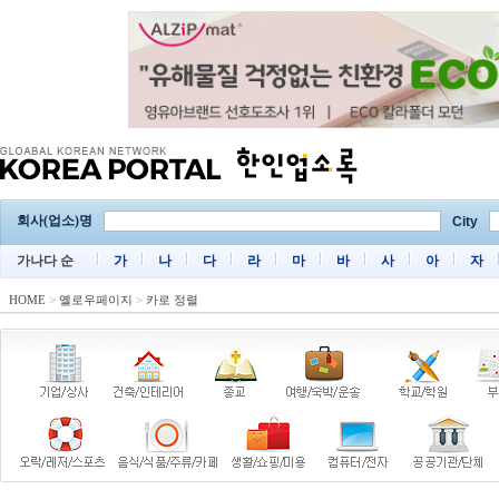
회사(업소)명
City
가나다 순
가
나
다
라
마
바
사
아
자
HOME
>
옐로우페이지
>
카로 정렬