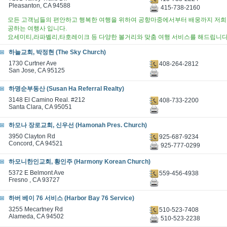
Pleasanton, CA 94588
415-738-2160
모든 고객님들의 편안하고 행복한 여행을 위하여 공항마중에서부터 배웅까지 저희가
공하는 여행사 입니다.
요세미티,라파벨리,타호레이크 등 다양한 볼거리와 맞춤 여행 서비스를 해드립니
하늘교회, 박정현 (The Sky Church)
1730 Curtner Ave
408-264-2812
San Jose, CA 95125
하명순부동산 (Susan Ha Referral Realty)
3148 El Camino Real. #212
408-733-2200
Santa Clara, CA 95051
하모나 장로교회, 신우선 (Hamonah Pres. Church)
3950 Clayton Rd
925-687-9234
Concord, CA 94521
925-777-0299
하모니한인교회, 황인주 (Harmony Korean Church)
5372 E Belmont Ave
559-456-4938
Fresno , CA 93727
하버 베이 76 서비스 (Harbor Bay 76 Service)
3255 Mecartney Rd
510-523-7408
Alameda, CA 94502
510-523-2238