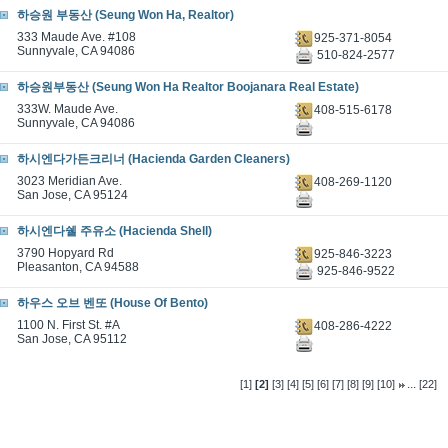
하승원 부동산 (Seung Won Ha, Realtor)
333 Maude Ave. #108
925-371-8054
Sunnyvale, CA 94086
510-824-2577
하승원부동산 (Seung Won Ha Realtor Boojanara Real Estate)
333W. Maude Ave.
408-515-6178
Sunnyvale, CA 94086
하시엔다가든크리너 (Hacienda Garden Cleaners)
3023 Meridian Ave.
408-269-1120
San Jose, CA 95124
하시엔다쉘 주유소 (Hacienda Shell)
3790 Hopyard Rd
925-846-3223
Pleasanton, CA 94588
925-846-9522
하우스 오브 벤또 (House Of Bento)
1100 N. First St. #A
408-286-4222
San Jose, CA 95112
...
[1]
[2]
[3]
[4]
[5]
[6]
[7]
[8]
[9]
[10]
[22]