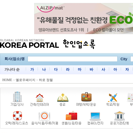
회사(업소)명
City
가나다 순
가
나
다
라
마
바
사
아
자
HOME
>
옐로우페이지
>
하로 정렬