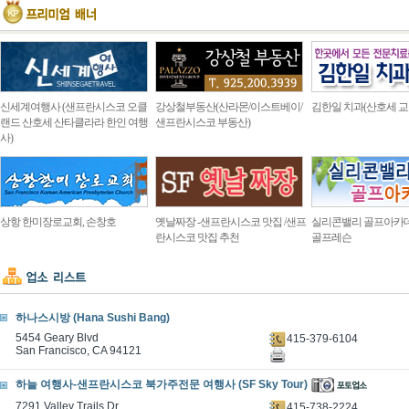
신세계여행사 (샌프란시스코 오클
강상철부동산(산라몬/이스트베이/
김한일 치과(산호세 교
랜드 산호세 산타클라라 한인 여행
샌프란시스코 부동산)
사)
상항 한미장로교회, 손창호
옛날짜장 -샌프란시스코 맛집 /샌프
실리콘밸리 골프아카
란시스코 맛집 추천
골프레슨
하나스시방 (Hana Sushi Bang)
5454 Geary Blvd
415-379-6104
San Francisco, CA 94121
하늘 여행사-샌프란시스코 북가주전문 여행사 (SF Sky Tour)
7291 Valley Trails Dr.
415-738-2224